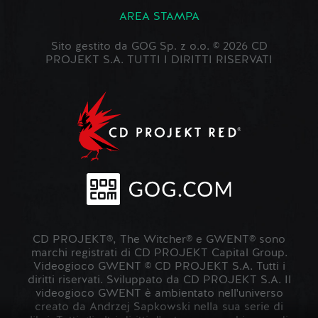
AREA STAMPA
Sito gestito da GOG Sp. z o.o. © 2026 CD
PROJEKT S.A. TUTTI I DIRITTI RISERVATI
CD PROJEKT®, The Witcher® e GWENT® sono
marchi registrati di CD PROJEKT Capital Group.
Videogioco GWENT © CD PROJEKT S.A. Tutti i
diritti riservati. Sviluppato da CD PROJEKT S.A. Il
videogioco GWENT è ambientato nell'universo
creato da Andrzej Sapkowski nella sua serie di