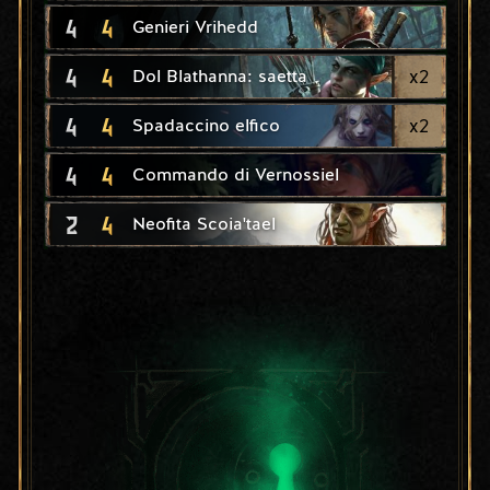
4
4
Genieri Vrihedd
4
4
x
2
Dol Blathanna: saetta
4
4
x
2
Spadaccino elfico
4
4
Commando di Vernossiel
2
4
Neofita Scoia'tael