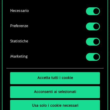
la tua autorizzazione.
Selezione
Modifica mazzo
Necessario
del
Tutti i dettagli su come utilizziamo i cookie e su
consenso
come impostare le tue preferenze sono
OPPURE
Preferenze
disponibili nel menu "Impostazioni" qui sotto.
Esplora i mazzi della community
Statistiche
Marketing
Accetta tutti i cookie
Acconsenti ai selezionati
Usa solo i cookie necessari