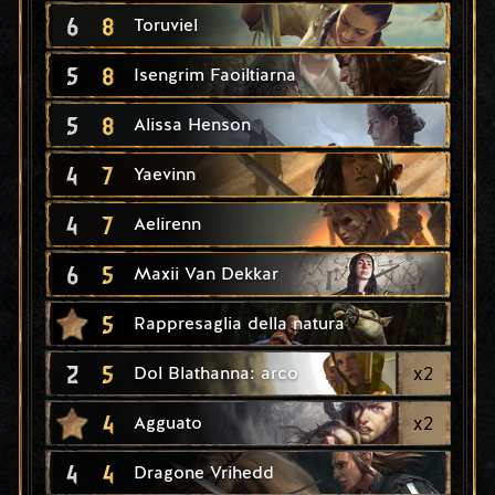
6
8
Toruviel
5
8
Isengrim Faoiltiarna
5
8
Alissa Henson
4
7
Yaevinn
4
7
Aelirenn
6
5
Maxii Van Dekkar
5
Rappresaglia della natura
2
5
x
2
Dol Blathanna: arco
4
x
2
Agguato
4
4
Dragone Vrihedd