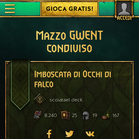
GIOCA GRATIS!
ACCEDI
Mazzo GWENT
condiviso
Imboscata di Occhi di
falco
scoiatael
deck
8.240
25
19
167