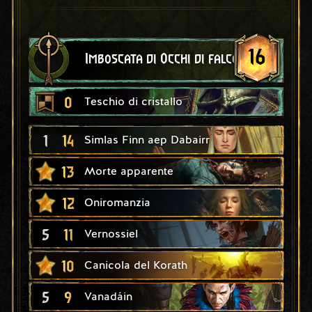
16
Imboscata di Occhi di falco
0
Teschio di cristallo
1
14
Simlas Finn aep Dabairr
13
Morte apparente
12
Oniromanzia
5
11
Vernossiel
10
Canicola del Korath
5
9
Vanadáin