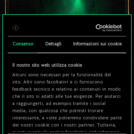
Per ora, è solo un
Consenso
Dettagli
Informazioni sui cookie
set di carte
Il nostro sito web utilizza cookie
condiviso.
Alcuni sono necessari per la funzionalità del
Ma può diventare
sito. Altri sono facoltativi e ci forniscono
feedback tecnico e relativo ai contenuti in modo
molto altro!
che il sito si adatti alle tue esigenze. Per aiutarci
a raggiungerti, ad esempio tramite i social
media, con qualcosa che potresti trovare
interessante, a volte potremmo condividere parte
Dai un nome al mazzo e crea una
dei nostri cookie con i nostri partner. Tuttavia,
guida
questi eventuali cookie facoltativi richiederanno