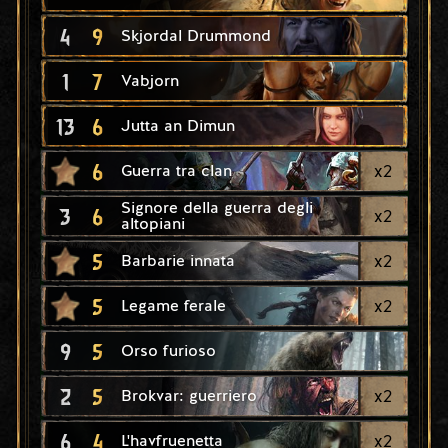
4
9
Skjordal Drummond
1
7
Vabjorn
13
6
Jutta an Dimun
6
x
2
Guerra tra clan
Signore della guerra degli
3
6
x
2
altopiani
5
x
2
Barbarie innata
5
x
2
Legame ferale
9
5
Orso furioso
2
5
x
2
Brokvar: guerriero
6
4
x
2
L'havfruenetta