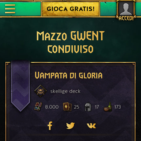
GIOCA GRATIS!
ACCEDI
Mazzo GWENT
condiviso
Vampata di gloria
skellige
deck
8.000
25
17
173