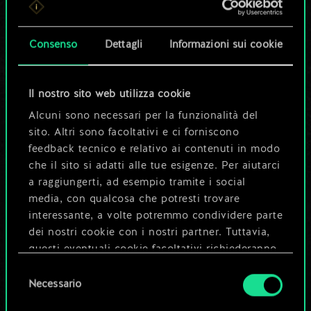
set di carte
condiviso.
Consenso
Dettagli
Informazioni sui cookie
Ma può diventare
Il nostro sito web utilizza cookie
molto altro!
Alcuni sono necessari per la funzionalità del
sito. Altri sono facoltativi e ci forniscono
feedback tecnico e relativo ai contenuti in modo
Dai un nome al mazzo e crea una
che il sito si adatti alle tue esigenze. Per aiutarci
guida
a raggiungerti, ad esempio tramite i social
media, con qualcosa che potresti trovare
interessante, a volte potremmo condividere parte
Modifica mazzo
dei nostri cookie con i nostri partner. Tuttavia,
questi eventuali cookie facoltativi richiederanno
OPPURE
la tua autorizzazione.
Selezione
Necessario
del
Tutti i dettagli su come utilizziamo i cookie e su
consenso
Esplora i mazzi della community