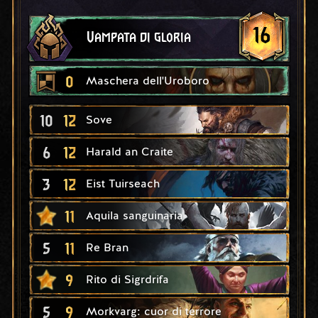
16
Vampata di gloria
0
Maschera dell'Uroboro
10
12
Sove
6
12
Harald an Craite
3
12
Eist Tuirseach
11
Aquila sanguinaria
5
11
Re Bran
9
Rito di Sigrdrifa
5
9
Morkvarg: cuor di terrore