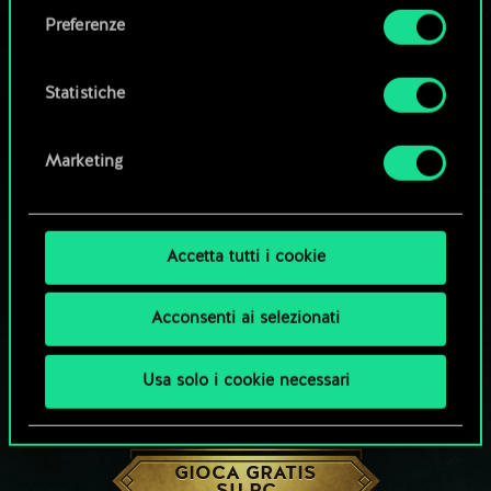
come impostare le tue preferenze sono
Preferenze
disponibili nel menu "Impostazioni" qui sotto.
Statistiche
Marketing
Accetta tutti i cookie
Acconsenti ai selezionati
Usa solo i cookie necessari
CHE NE DICI DI UNA PARTITA A GWENT?
GIOCA GRATIS
SU PC