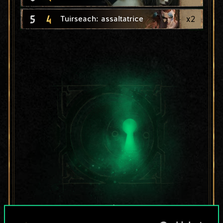
5
4
x
2
Tuirseach: assaltatrice
Per ora, è solo un