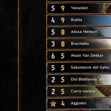
5
9
Vanadáin
4
9
Rutilia
5
8
Alissa Henson
3
8
Brachetto
6
5
Maxii Van Dekkar
5
5
Sabotatore del Gatto
2
5
Dol Blathanna: arco
2
5
Carro nanico
4
Agguato