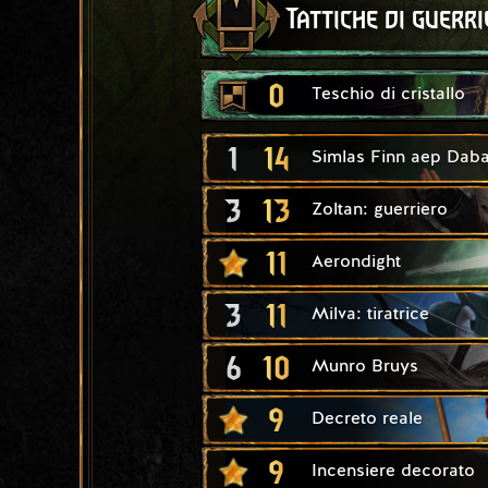
Tattiche di guerri
0
Teschio di cristallo
1
14
Simlas Finn aep Daba
3
13
Zoltan: guerriero
11
Aerondight
3
11
Milva: tiratrice
6
10
Munro Bruys
9
Decreto reale
9
Incensiere decorato