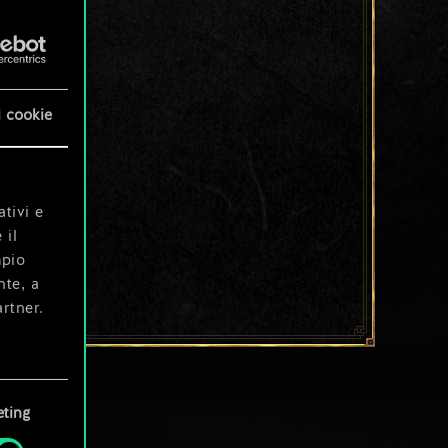
i cookie
ativi e
 il
mpio
nte, a
rtner.
e tue
ting