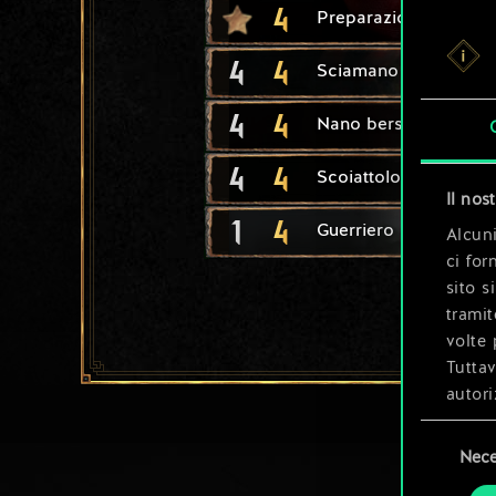
4
Preparazione di una
4
4
Sciamano
4
4
Nano berserker
4
4
Scoiattolo
Il nos
1
4
Guerriero nanico
Alcuni
ci for
sito s
tramit
volte 
Tuttav
autori
Selezione
Tutti 
Nece
del
prefer
consenso