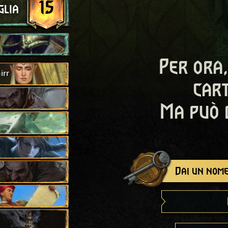
15
glia
Per ora,
irr
cart
Ma può 
Dai un nome