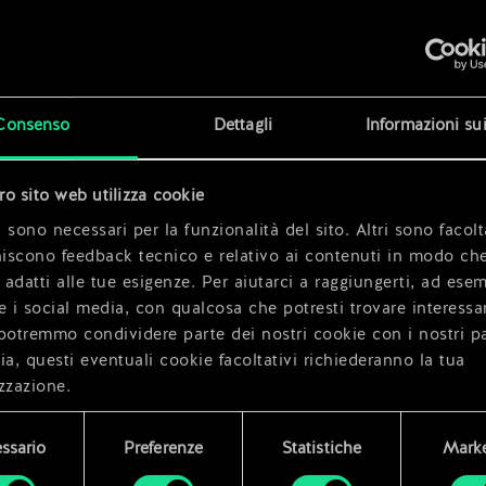
 bomba
x
2
Consenso
Dettagli
Informazioni su
tro sito web utilizza cookie
x
2
 sono necessari per la funzionalità del sito. Altri sono facolt
niscono feedback tecnico e relativo ai contenuti in modo che
i adatti alle tue esigenze. Per aiutarci a raggiungerti, ad ese
e i social media, con qualcosa che potresti trovare interessa
potremmo condividere parte dei nostri cookie con i nostri pa
ia, questi eventuali cookie facoltativi richiederanno la tua
zzazione.
i dettagli su come utilizziamo i cookie e su come impostare l
ssario
Preferenze
Statistiche
Marke
enze sono disponibili nel menu "Impostazioni" qui sotto.