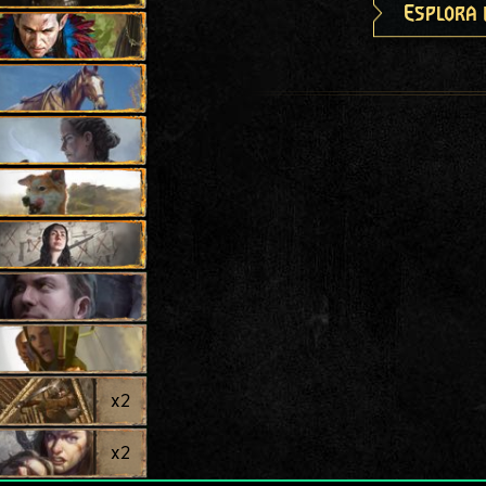
Esplora 
x
2
x
2