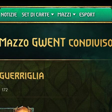
Crimson Curse
Guide
NOTIZIE
SET DI CARTE
MAZZI
ESPORT
Mazzo GWENT condivis
 guerriglia
172