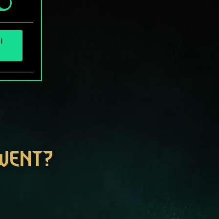
i
GWENT?