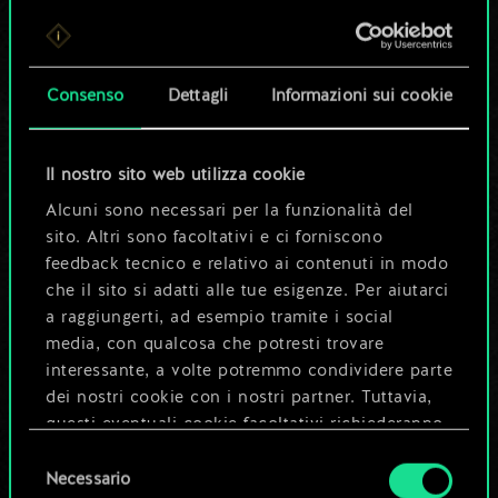
Per ora, è solo un
set di carte
Consenso
Dettagli
Informazioni sui cookie
condiviso.
Ma può diventare
Il nostro sito web utilizza cookie
Alcuni sono necessari per la funzionalità del
molto altro!
sito. Altri sono facoltativi e ci forniscono
feedback tecnico e relativo ai contenuti in modo
che il sito si adatti alle tue esigenze. Per aiutarci
Dai un nome al mazzo e crea una
a raggiungerti, ad esempio tramite i social
guida
media, con qualcosa che potresti trovare
interessante, a volte potremmo condividere parte
dei nostri cookie con i nostri partner. Tuttavia,
Modifica mazzo
questi eventuali cookie facoltativi richiederanno
la tua autorizzazione.
Selezione
OPPURE
Necessario
del