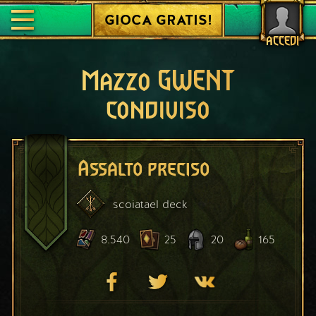
GIOCA GRATIS!
ACCEDI
Mazzo GWENT
condiviso
Assalto preciso
scoiatael
deck
8.540
25
20
165