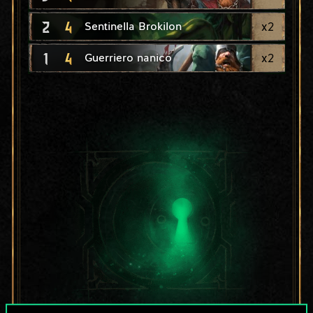
2
4
x
2
Sentinella Brokilon
1
4
x
2
Guerriero nanico