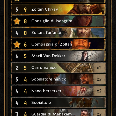
5
9
Zoltan Chivay
8
Consiglio di Isengrim
4
8
Zoltan: furfante
6
Compagnia di Zoltan
6
5
Maxii Van Dekkar
2
5
x
2
Carro nanico
5
4
x
2
Sobillatore nanico
4
4
x
2
Nano berserker
4
4
Scoiattolo
3
4
x
2
Guardia di Mahakam