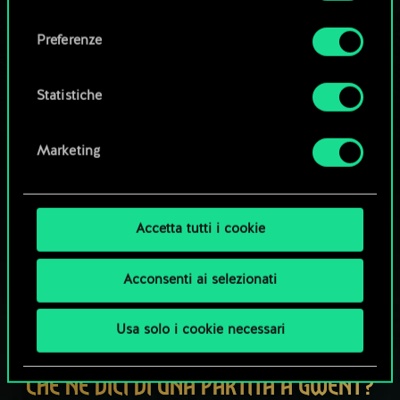
Tutti i dettagli su come utilizziamo i cookie e su
consenso
come impostare le tue preferenze sono
Esplora i mazzi della community
Preferenze
disponibili nel menu "Impostazioni" qui sotto.
Statistiche
Marketing
Accetta tutti i cookie
Acconsenti ai selezionati
Usa solo i cookie necessari
CHE NE DICI DI UNA PARTITA A GWENT?