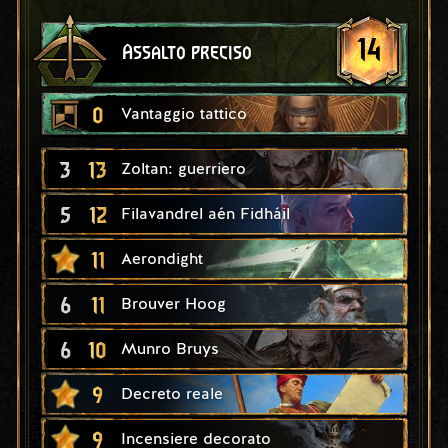
14
Assalto preciso
0
Vantaggio tattico
3
13
Zoltan: guerriero
5
12
Filavandrel aén Fidháil
11
Aerondight
6
11
Brouver Hoog
6
10
Munro Bruys
9
Decreto reale
9
Incensiere decorato