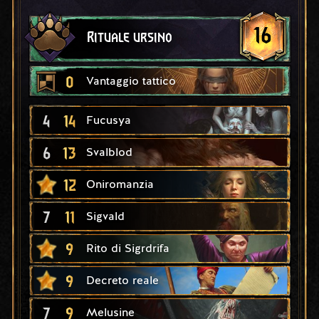
16
Rituale ursino
0
Vantaggio tattico
4
14
Fucusya
6
13
Svalblod
12
Oniromanzia
7
11
Sigvald
9
Rito di Sigrdrifa
9
Decreto reale
7
9
Melusine