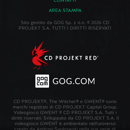
CONTATTI
AREA STAMPA
Sito gestito da GOG Sp. z o.o. © 2026 CD
PROJEKT S.A. TUTTI I DIRITTI RISERVATI
CD PROJEKT®, The Witcher® e GWENT® sono
marchi registrati di CD PROJEKT Capital Group.
Videogioco GWENT © CD PROJEKT S.A. Tutti i
diritti riservati. Sviluppato da CD PROJEKT S.A. Il
videogioco GWENT è ambientato nell'universo
creato da Andrzej Sapkowski nella sua serie di