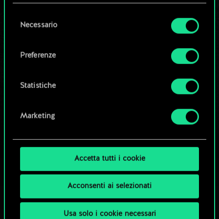
questi eventuali cookie facoltativi richiederanno
la tua autorizzazione.
Selezione
Necessario
Modifica mazzo
del
Tutti i dettagli su come utilizziamo i cookie e su
consenso
come impostare le tue preferenze sono
OPPURE
Preferenze
disponibili nel menu "Impostazioni" qui sotto.
Esplora i mazzi della community
Statistiche
Marketing
Accetta tutti i cookie
Acconsenti ai selezionati
Usa solo i cookie necessari