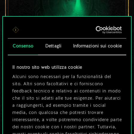
Per ora, è solo un
Consenso
Dettagli
Informazioni sui cookie
set di carte
Il nostro sito web utilizza cookie
condiviso.
Alcuni sono necessari per la funzionalità del
sito. Altri sono facoltativi e ci forniscono
Ma può diventare
feedback tecnico e relativo ai contenuti in modo
che il sito si adatti alle tue esigenze. Per aiutarci
molto altro!
a raggiungerti, ad esempio tramite i social
media, con qualcosa che potresti trovare
interessante, a volte potremmo condividere parte
Dai un nome al mazzo e crea una
dei nostri cookie con i nostri partner. Tuttavia,
guida