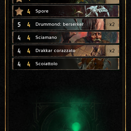
4
Spore
5
4
x
2
Drummond: berserker
4
4
Sciamano
4
4
x
2
Drakkar corazzato
4
4
Scoiattolo