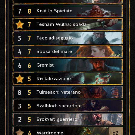
7
8
Knut lo Spietato
7
Tesham Mutna: spada
5
7
Facciadisegugio
4
7
Sposa del mare
6
6
Gremist
5
Rivitalizzazione
8
5
Tuirseach: veterano
3
5
Svalblod: sacerdote
2
5
Brokvar: guerriero
4
x
2
Mardroeme