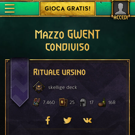
GIOCA GRATIS!
ACCEDI
Mazzo GWENT
condiviso
Rituale ursino
skellige
deck
7.460
25
17
168