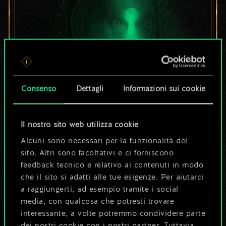
Consenso
Dettagli
Informazioni sui cookie
Per ora, è solo un
set di carte
Il nostro sito web utilizza cookie
Alcuni sono necessari per la funzionalità del
condiviso.
sito. Altri sono facoltativi e ci forniscono
feedback tecnico e relativo ai contenuti in modo
Ma può diventare
che il sito si adatti alle tue esigenze. Per aiutarci
molto altro!
a raggiungerti, ad esempio tramite i social
media, con qualcosa che potresti trovare
interessante, a volte potremmo condividere parte
dei nostri cookie con i nostri partner. Tuttavia,