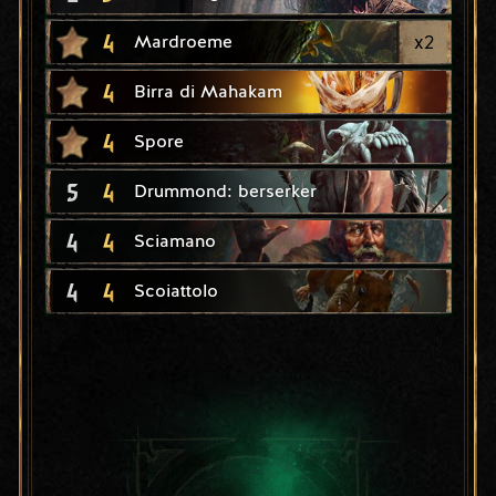
4
x
2
Mardroeme
4
Birra di Mahakam
4
Spore
5
4
Drummond: berserker
4
4
Sciamano
4
4
Scoiattolo