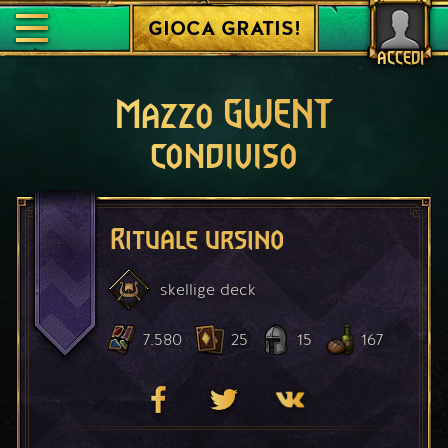
GIOCA GRATIS!
ACCEDI
Mazzo GWENT
condiviso
Rituale ursino
skellige
deck
7.580
25
15
167