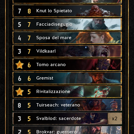
7
8
Knut lo Spietato
5
7
Facciadisegugio
4
7
Sposa del mare
3
7
Vildkaarl
6
Tomo arcano
6
6
Gremist
5
Rivitalizzazione
8
5
Tuirseach: veterano
3
5
x
2
Svalblod: sacerdote
2
5
Brokvar: guerriero