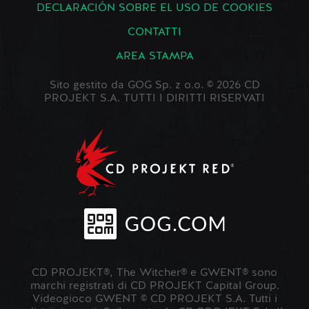
DECLARACIÓN SOBRE EL USO DE COOKIES
CONTATTI
AREA STAMPA
Sito gestito da GOG Sp. z o.o. © 2026 CD
PROJEKT S.A. TUTTI I DIRITTI RISERVATI
CD PROJEKT®, The Witcher® e GWENT® sono
marchi registrati di CD PROJEKT Capital Group.
Videogioco GWENT © CD PROJEKT S.A. Tutti i