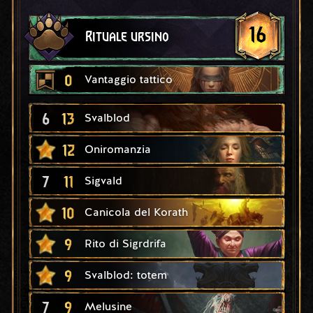
16
Rituale ursino
0
Vantaggio tattico
6
13
Svalblod
12
Oniromanzia
7
11
Sigvald
10
Canicola del Korath
9
Rito di Sigrdrifa
9
Svalblod: totem
7
9
Melusine