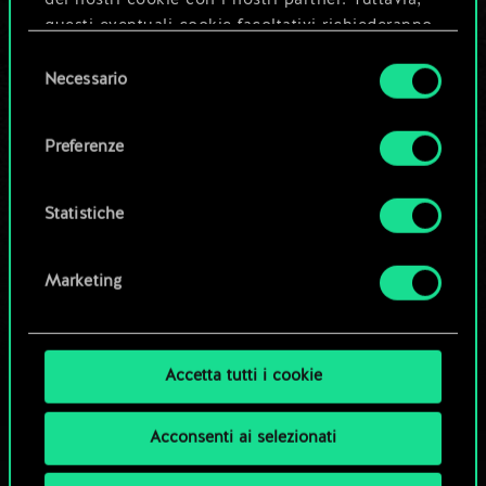
Dai un nome al mazzo e crea una
questi eventuali cookie facoltativi richiederanno
guida
la tua autorizzazione.
Selezione
Necessario
del
Tutti i dettagli su come utilizziamo i cookie e su
Modifica mazzo
consenso
come impostare le tue preferenze sono
Preferenze
disponibili nel menu "Impostazioni" qui sotto.
OPPURE
Statistiche
Esplora i mazzi della community
Marketing
Accetta tutti i cookie
Acconsenti ai selezionati