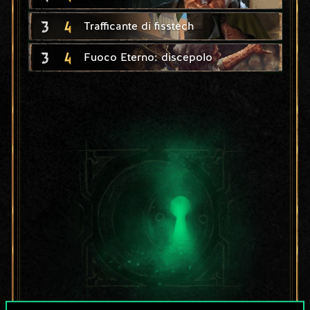
3
4
Trafficante di fisstech
3
4
Fuoco Eterno: discepolo