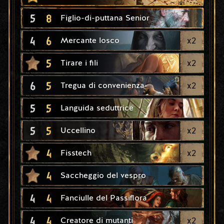
5
8
Figlio-di-puttana Senior
4
6
x
2
Mercante losco
5
x
2
Tirare i fili
6
5
x
2
Tregua di convenienza
5
5
Languida seduttrice
5
5
x
2
Uccellino
4
x
2
Fisstech
4
Saccheggio del vespro
4
4
Fanciulle del Passiflora
4
4
x
2
Creatore di mutanti