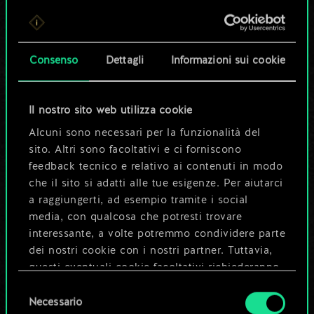
Per ora, è solo un
set di carte
Consenso
Dettagli
Informazioni sui cookie
condiviso.
Ma può diventare
Il nostro sito web utilizza cookie
Alcuni sono necessari per la funzionalità del
molto altro!
sito. Altri sono facoltativi e ci forniscono
feedback tecnico e relativo ai contenuti in modo
che il sito si adatti alle tue esigenze. Per aiutarci
Dai un nome al mazzo e crea una
a raggiungerti, ad esempio tramite i social
guida
media, con qualcosa che potresti trovare
interessante, a volte potremmo condividere parte
dei nostri cookie con i nostri partner. Tuttavia,
Modifica mazzo
questi eventuali cookie facoltativi richiederanno
la tua autorizzazione.
Selezione
OPPURE
Necessario
del