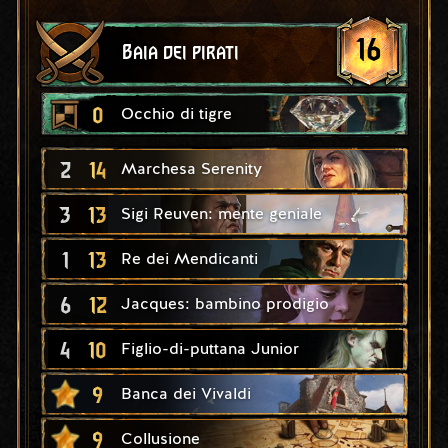
16
Baia dei pirati
0
Occhio di tigre
2
14
Marchesa Serenity
3
13
Sigi Reuven: mente geniale
1
13
Re dei Mendicanti
6
12
Jacques: bambino prodigio
4
10
Figlio-di-puttana Junior
9
Banca dei Vivaldi
9
Collusione