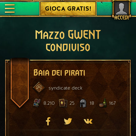
GIOCA GRATIS!
ACCEDI
Mazzo GWENT
condiviso
Baia dei pirati
syndicate
deck
8.210
25
18
167