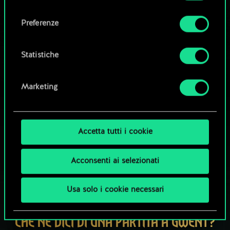
Tutti i dettagli su come utilizziamo i cookie e su
consenso
come impostare le tue preferenze sono
Esplora i mazzi della community
Preferenze
disponibili nel menu "Impostazioni" qui sotto.
Statistiche
Marketing
Accetta tutti i cookie
Acconsenti ai selezionati
Usa solo i cookie necessari
CHE NE DICI DI UNA PARTITA A GWENT?