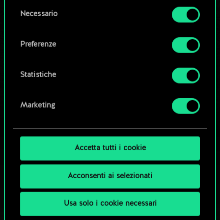
la tua autorizzazione.
Modifica mazzo
Selezione
Necessario
del
Tutti i dettagli su come utilizziamo i cookie e su
consenso
OPPURE
come impostare le tue preferenze sono
Preferenze
disponibili nel menu "Impostazioni" qui sotto.
Esplora i mazzi della community
Statistiche
Marketing
Accetta tutti i cookie
Acconsenti ai selezionati
Usa solo i cookie necessari