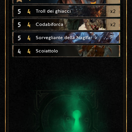
5
4
x
2
Troll dei ghiacci
5
4
x
2
Codabiforca
5
4
Sorvegliante della Naglfar
4
4
Scoiattolo