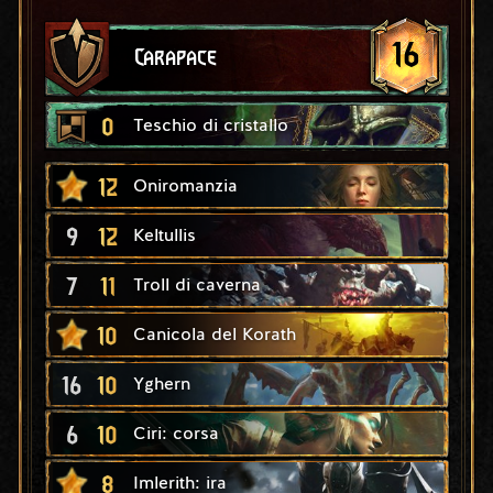
16
Carapace
0
Teschio di cristallo
12
Oniromanzia
9
12
Keltullis
7
11
Troll di caverna
10
Canicola del Korath
16
10
Yghern
6
10
Ciri: corsa
8
Imlerith: ira