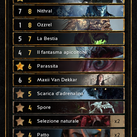
7
8
Nithral
1
8
Ozzrel
5
7
La Bestia
4
7
Il fantasma apicoltore
6
Parassita
6
5
Maxii Van Dekkar
5
Scarica d'adrenalina
4
Spore
4
x
2
Selezione naturale
4
x
2
Patto