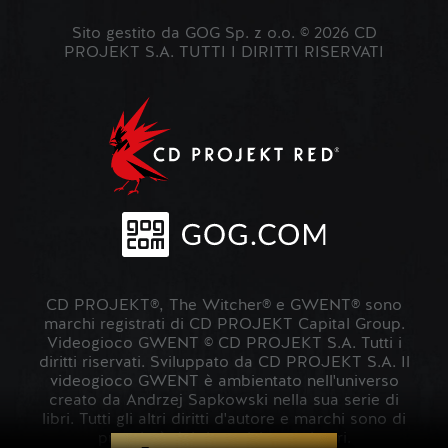
Sito gestito da GOG Sp. z o.o. © 2026 CD
PROJEKT S.A. TUTTI I DIRITTI RISERVATI
CD PROJEKT®, The Witcher® e GWENT® sono
marchi registrati di CD PROJEKT Capital Group.
Videogioco GWENT © CD PROJEKT S.A. Tutti i
diritti riservati. Sviluppato da CD PROJEKT S.A. Il
videogioco GWENT è ambientato nell'universo
creato da Andrzej Sapkowski nella sua serie di
libri. Tutti gli altri diritti d'autore e marchi sono di
proprietà dei rispettivi proprietari.