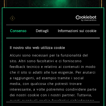
Per ora, è solo un
Consenso
Dettagli
Informazioni sui cookie
set di carte
condiviso.
Il nostro sito web utilizza cookie
Alcuni sono necessari per la funzionalità del
Ma può diventare
sito. Altri sono facoltativi e ci forniscono
feedback tecnico e relativo ai contenuti in modo
molto altro!
che il sito si adatti alle tue esigenze. Per aiutarci
a raggiungerti, ad esempio tramite i social
media, con qualcosa che potresti trovare
Dai un nome al mazzo e crea una
interessante, a volte potremmo condividere parte
guida
dei nostri cookie con i nostri partner. Tuttavia,
questi eventuali cookie facoltativi richiederanno