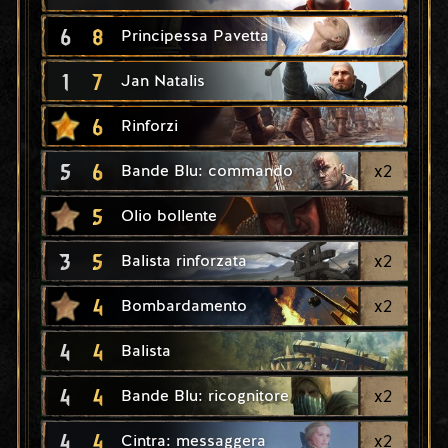
6
8
Principessa Pavetta
1
7
Jan Natalis
6
Rinforzi
5
6
x
2
Bande Blu: commando
5
Olio bollente
3
5
x
2
Balista rinforzata
4
x
2
Bombardamento
4
4
Balista
4
4
x
2
Bande Blu: ricognitore
4
4
x
2
Cintra: messaggera