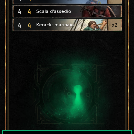
4
4
Scala d'assedio
4
4
x
2
Kerack: marinaio