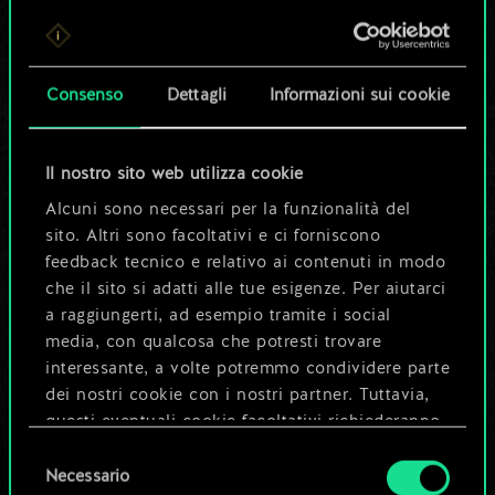
Per ora, è solo un
set di carte
Consenso
Dettagli
Informazioni sui cookie
condiviso.
Ma può diventare
Il nostro sito web utilizza cookie
Alcuni sono necessari per la funzionalità del
molto altro!
sito. Altri sono facoltativi e ci forniscono
feedback tecnico e relativo ai contenuti in modo
che il sito si adatti alle tue esigenze. Per aiutarci
Dai un nome al mazzo e crea una
a raggiungerti, ad esempio tramite i social
guida
media, con qualcosa che potresti trovare
interessante, a volte potremmo condividere parte
dei nostri cookie con i nostri partner. Tuttavia,
Modifica mazzo
questi eventuali cookie facoltativi richiederanno
la tua autorizzazione.
Selezione
OPPURE
Necessario
del