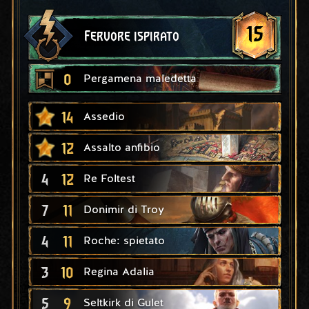
15
Fervore ispirato
0
Pergamena maledetta
14
Assedio
12
Assalto anfibio
4
12
Re Foltest
7
11
Donimir di Troy
4
11
Roche: spietato
3
10
Regina Adalia
5
9
Seltkirk di Gulet