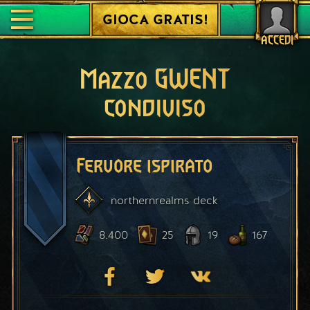
GIOCA GRATIS!
ACCEDI
Mazzo GWENT
condiviso
Fervore ispirato
northernrealms
deck
8.400
25
19
167