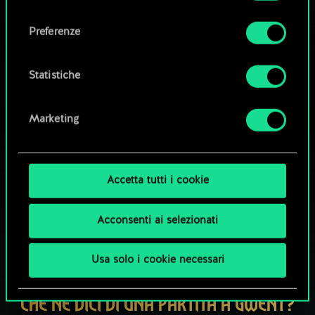
Tutti i dettagli su come utilizziamo i cookie e su
consenso
come impostare le tue preferenze sono
Esplora i mazzi della community
Preferenze
disponibili nel menu "Impostazioni" qui sotto.
Statistiche
Marketing
Accetta tutti i cookie
Acconsenti ai selezionati
Usa solo i cookie necessari
CHE NE DICI DI UNA PARTITA A GWENT?