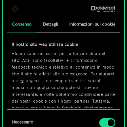
Per ora, è solo un
set di carte
Consenso
Dettagli
Informazioni sui cookie
condiviso.
Ma può diventare
Il nostro sito web utilizza cookie
Alcuni sono necessari per la funzionalità del
molto altro!
sito. Altri sono facoltativi e ci forniscono
feedback tecnico e relativo ai contenuti in modo
che il sito si adatti alle tue esigenze. Per aiutarci
Dai un nome al mazzo e crea una
a raggiungerti, ad esempio tramite i social
guida
media, con qualcosa che potresti trovare
interessante, a volte potremmo condividere parte
dei nostri cookie con i nostri partner. Tuttavia,
Modifica mazzo
questi eventuali cookie facoltativi richiederanno
la tua autorizzazione.
Selezione
OPPURE
Necessario
del