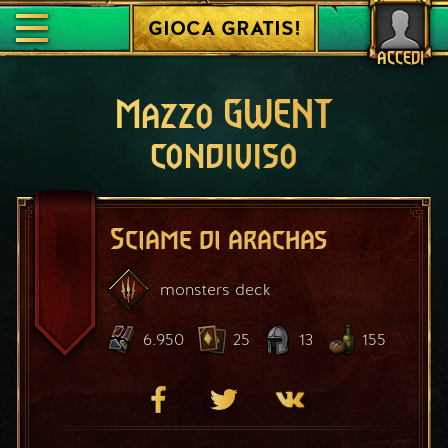
GIOCA GRATIS!
ACCEDI
Mazzo GWENT
condiviso
Sciame di arachas
monsters
deck
6.950
25
13
155