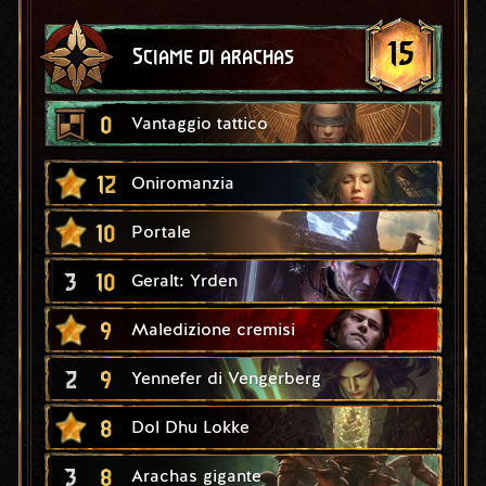
15
Sciame di arachas
0
Vantaggio tattico
12
Oniromanzia
10
Portale
3
10
Geralt: Yrden
9
Maledizione cremisi
2
9
Yennefer di Vengerberg
8
Dol Dhu Lokke
3
8
Arachas gigante