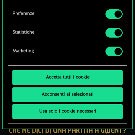
Tutti i dettagli su come utilizziamo i cookie e su
consenso
come impostare le tue preferenze sono
Esplora i mazzi della community
Preferenze
disponibili nel menu "Impostazioni" qui sotto.
Statistiche
Marketing
Accetta tutti i cookie
Acconsenti ai selezionati
Usa solo i cookie necessari
CHE NE DICI DI UNA PARTITA A GWENT?