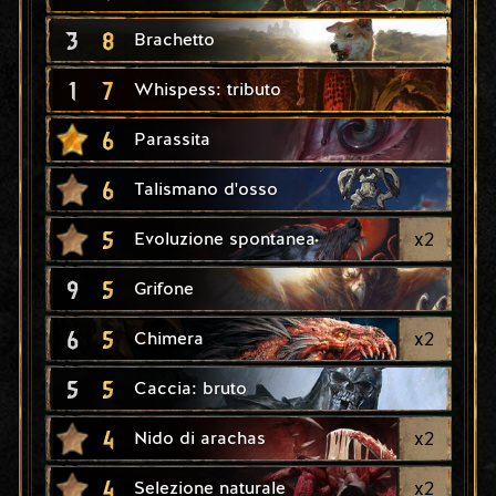
3
8
Brachetto
1
7
Whispess: tributo
6
Parassita
6
Talismano d'osso
5
x
2
Evoluzione spontanea
9
5
Grifone
6
5
x
2
Chimera
5
5
Caccia: bruto
4
x
2
Nido di arachas
4
x
2
Selezione naturale