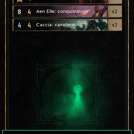
8
4
x
2
Aen Elle: conquistatore
4
4
x
2
Caccia: cavaliere