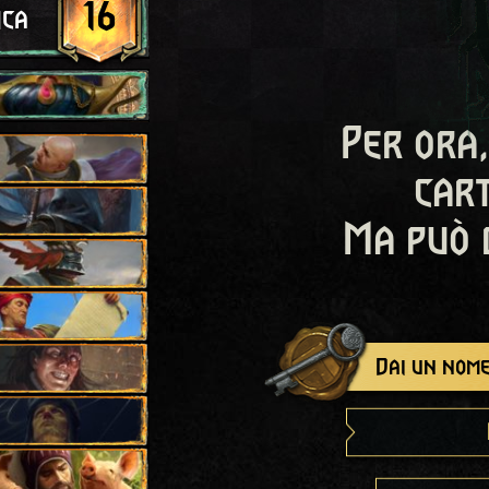
16
ica
Per ora,
cart
Ma può 
Dai un nome