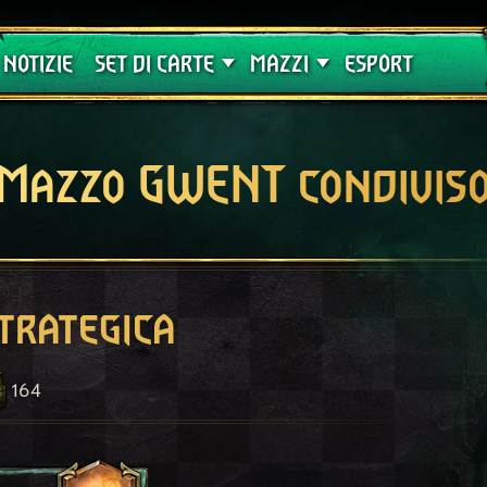
Crimson Curse
Guide
NOTIZIE
SET DI CARTE
MAZZI
ESPORT
Mazzo GWENT condivis
trategica
164