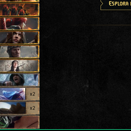
Esplora 
x
2
x
2