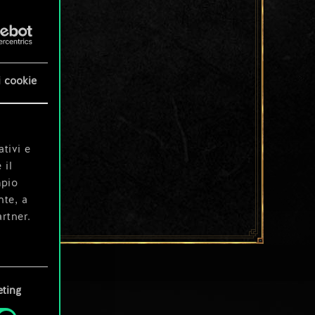
i cookie
ativi e
 il
mpio
nte, a
rtner.
e tue
ting