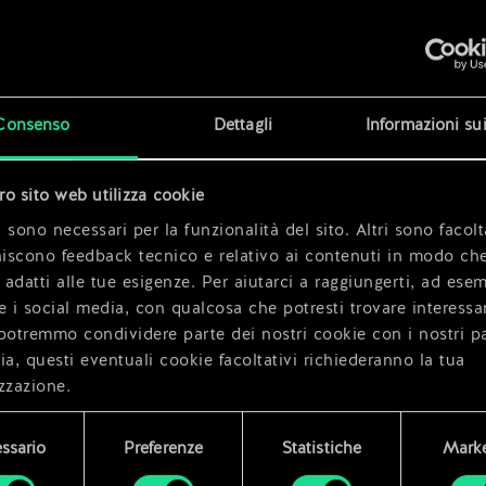
Consenso
Dettagli
Informazioni su
x
2
tro sito web utilizza cookie
x
2
 sono necessari per la funzionalità del sito. Altri sono facolt
niscono feedback tecnico e relativo ai contenuti in modo che
i adatti alle tue esigenze. Per aiutarci a raggiungerti, ad ese
e i social media, con qualcosa che potresti trovare interessa
potremmo condividere parte dei nostri cookie con i nostri pa
ia, questi eventuali cookie facoltativi richiederanno la tua
zzazione.
i dettagli su come utilizziamo i cookie e su come impostare l
ssario
Preferenze
Statistiche
Marke
enze sono disponibili nel menu "Impostazioni" qui sotto.