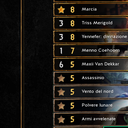
8
Marcia
3
8
Triss Merigold
3
8
Yennefer: divinazione
1
7
Menno Coehoorn
6
5
Maxii Van Dekkar
5
Assassinio
5
Vento del nord
5
Polvere lunare
5
Armi avvelenate