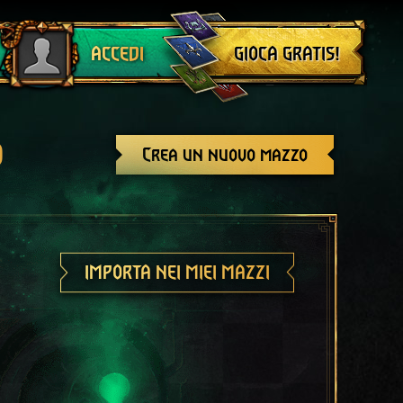
Esci
GIOCA GRATIS!
ACCEDI
o
Crea un nuovo mazzo
IMPORTA NEI MIEI MAZZI