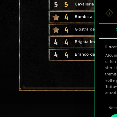
5
5
Cavalleria Alba
4
Bomba al dimeritium
4
Giostra del torneo
4
4
Brigata Impera
Il nos
4
4
Branco da caccia
Alcuni
ci for
sito s
tramit
volte 
Tuttav
autori
Selezione
Tutti 
Nece
del
prefer
consenso