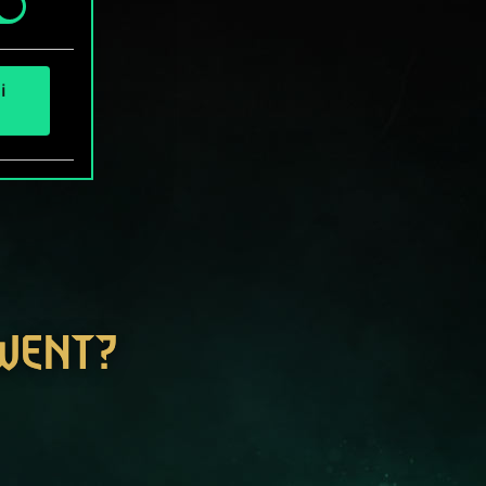
i
GWENT?