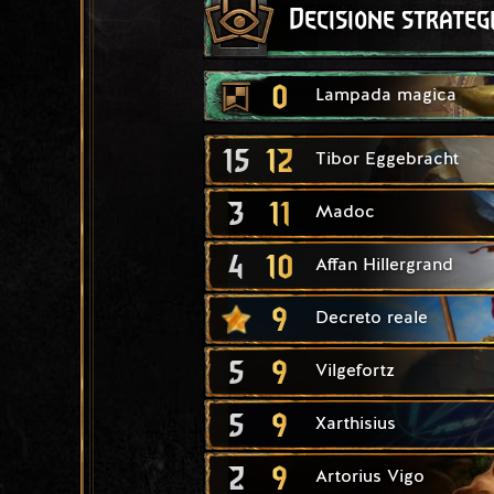
Decisione strateg
0
Lampada magica
15
12
Tibor Eggebracht
3
11
Madoc
4
10
Affan Hillergrand
9
Decreto reale
5
9
Vilgefortz
5
9
Xarthisius
2
9
Artorius Vigo