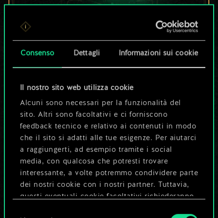
Per ora, è solo un
set di carte
Consenso
Dettagli
Informazioni sui cookie
condiviso.
Il nostro sito web utilizza cookie
Ma può diventare
Alcuni sono necessari per la funzionalità del
sito. Altri sono facoltativi e ci forniscono
molto altro!
feedback tecnico e relativo ai contenuti in modo
che il sito si adatti alle tue esigenze. Per aiutarci
a raggiungerti, ad esempio tramite i social
Dai un nome al mazzo e crea una
media, con qualcosa che potresti trovare
guida
interessante, a volte potremmo condividere parte
dei nostri cookie con i nostri partner. Tuttavia,
questi eventuali cookie facoltativi richiederanno
Modifica mazzo
la tua autorizzazione.
Selezione