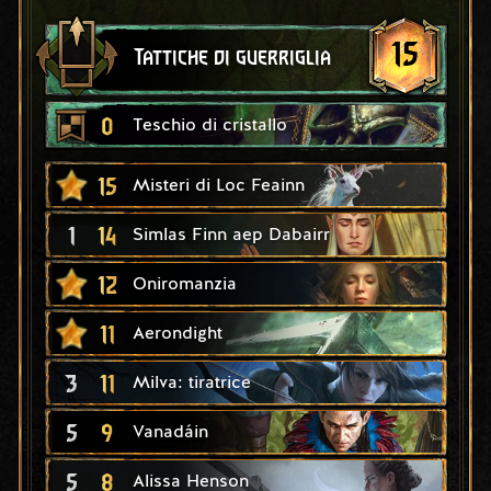
15
Tattiche di guerriglia
0
Teschio di cristallo
15
Misteri di Loc Feainn
1
14
Simlas Finn aep Dabairr
12
Oniromanzia
11
Aerondight
3
11
Milva: tiratrice
5
9
Vanadáin
5
8
Alissa Henson