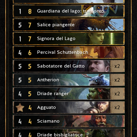
1
8
Guardiana del lago: tramonto
5
7
Salice piangente
1
7
Signora del Lago
4
6
Percival Schuttenbach
5
5
x
2
Sabotatore del Gatto
5
5
x
2
Antherion
4
5
x
2
Driade ranger
4
x
2
Agguato
4
4
Sciamano
4
4
Driade bisbigliatrice