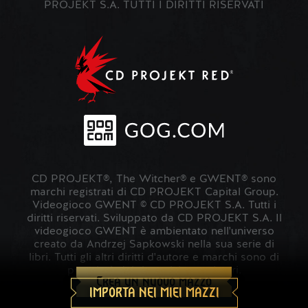
PROJEKT S.A. TUTTI I DIRITTI RISERVATI
CD PROJEKT®, The Witcher® e GWENT® sono
marchi registrati di CD PROJEKT Capital Group.
Videogioco GWENT © CD PROJEKT S.A. Tutti i
diritti riservati. Sviluppato da CD PROJEKT S.A. Il
videogioco GWENT è ambientato nell'universo
creato da Andrzej Sapkowski nella sua serie di
libri. Tutti gli altri diritti d'autore e marchi sono di
proprietà dei rispettivi proprietari.
Crea un nuovo mazzo
IMPORTA NEI MIEI MAZZI