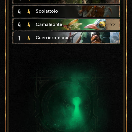
4
4
Scoiattolo
4
4
x
2
Camaleonte
1
4
Guerriero nanico