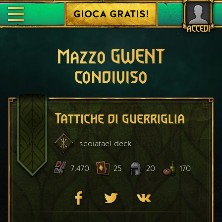
GIOCA GRATIS!
ACCEDI
Mazzo GWENT
condiviso
Tattiche di guerriglia
scoiatael
deck
7.470
25
20
170