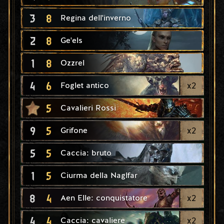
3
8
Regina dell'inverno
2
8
Ge'els
1
8
Ozzrel
4
6
x
2
Foglet antico
5
Cavalieri Rossi
9
5
x
2
Grifone
5
5
Caccia: bruto
1
5
Ciurma della Naglfar
8
4
x
2
Aen Elle: conquistatore
4
4
x
2
Caccia: cavaliere