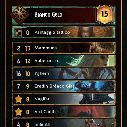
15
Bianco Gelo
0
Vantaggio tattico
2
13
Mammuna
6
12
Auberon: re
16
10
Yghern
7
9
Eredin Bréacc Glas
8
Naglfar
8
Ard Gaeth
4
8
Imlerith