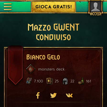
GIOCA GRATIS!
ACCEDI
Mazzo GWENT
condiviso
Bianco Gelo
monsters
deck
7.100
25
22
161