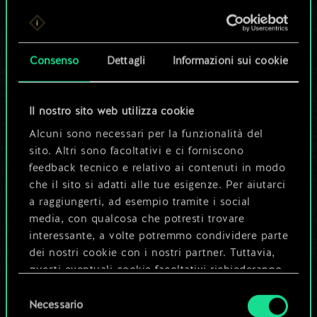
Per ora, è solo un
set di carte
Consenso
Dettagli
Informazioni sui cookie
condiviso.
Ma può diventare
Il nostro sito web utilizza cookie
Alcuni sono necessari per la funzionalità del
molto altro!
sito. Altri sono facoltativi e ci forniscono
feedback tecnico e relativo ai contenuti in modo
che il sito si adatti alle tue esigenze. Per aiutarci
Dai un nome al mazzo e crea una
a raggiungerti, ad esempio tramite i social
guida
media, con qualcosa che potresti trovare
interessante, a volte potremmo condividere parte
dei nostri cookie con i nostri partner. Tuttavia,
Modifica mazzo
questi eventuali cookie facoltativi richiederanno
la tua autorizzazione.
Selezione
OPPURE
Necessario
del