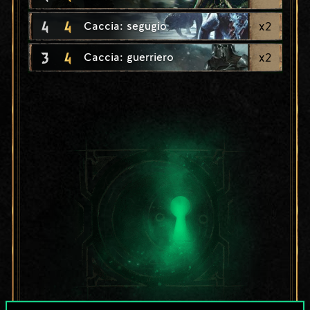
4
4
x
2
Caccia: segugio
3
4
x
2
Caccia: guerriero