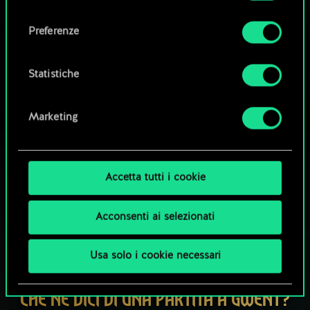
Tutti i dettagli su come utilizziamo i cookie e su
consenso
come impostare le tue preferenze sono
Esplora i mazzi della community
Preferenze
disponibili nel menu "Impostazioni" qui sotto.
Statistiche
Marketing
Accetta tutti i cookie
Acconsenti ai selezionati
Usa solo i cookie necessari
CHE NE DICI DI UNA PARTITA A GWENT?