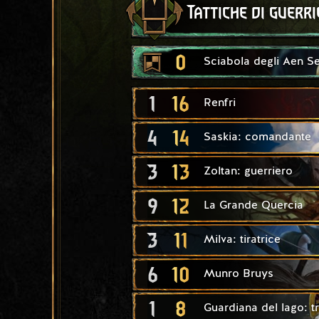
Tattiche di guerri
0
Sciabola degli Aen S
1
16
Renfri
4
14
Saskia: comandante
3
13
Zoltan: guerriero
9
12
La Grande Quercia
3
11
Milva: tiratrice
6
10
Munro Bruys
1
8
Guardiana del lago: 