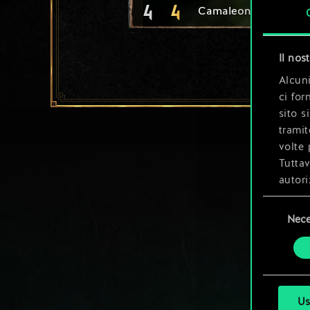
4
4
Camaleonte
Il nos
Alcuni
ci for
sito s
tramit
volte 
Tuttav
autori
Selezione
Tutti 
Nece
del
prefer
consenso
Us