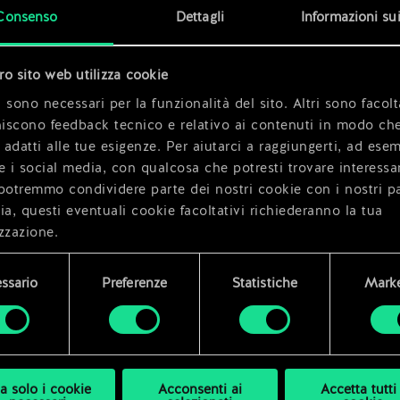
x
2
Consenso
Dettagli
Informazioni su
tro sito web utilizza cookie
 sono necessari per la funzionalità del sito. Altri sono facolt
niscono feedback tecnico e relativo ai contenuti in modo che
i adatti alle tue esigenze. Per aiutarci a raggiungerti, ad ese
e i social media, con qualcosa che potresti trovare interessa
potremmo condividere parte dei nostri cookie con i nostri pa
ia, questi eventuali cookie facoltativi richiederanno la tua
zzazione.
i dettagli su come utilizziamo i cookie e su come impostare l
ssario
Preferenze
Statistiche
Marke
enze sono disponibili nel menu "Impostazioni" qui sotto.
a solo i cookie
Acconsenti ai
Accetta tutti 