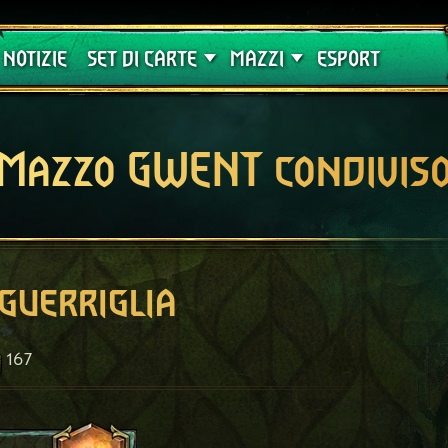
Crimson Curse
Guide
NOTIZIE
SET DI CARTE
MAZZI
ESPORT
Mazzo GWENT condivis
 guerriglia
167