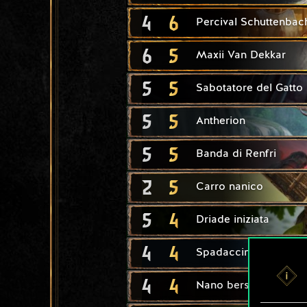
4
6
Percival Schuttenbac
6
5
Maxii Van Dekkar
5
5
Sabotatore del Gatto
5
5
Antherion
5
5
Banda di Renfri
2
5
Carro nanico
5
4
Driade iniziata
4
4
Spadaccino elfico
4
4
Nano berserker