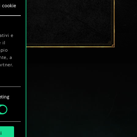
i cookie
ativi e
 il
mpio
nte, a
rtner.
e tue
ting
i