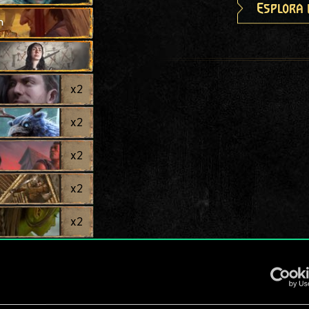
Esplora 
h
x
2
x
2
x
2
x
2
x
2
x
2
x
2