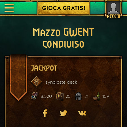
GIOCA GRATIS!
ACCEDI
Mazzo GWENT
condiviso
Jackpot
syndicate
deck
8.520
25
21
159