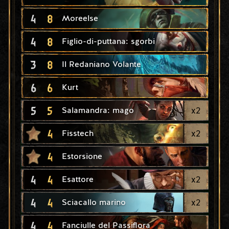
4
8
Moreelse
4
8
Figlio-di-puttana: sgorbi
3
8
Il Redaniano Volante
6
6
Kurt
5
5
x
2
Salamandra: mago
4
x
2
Fisstech
4
Estorsione
4
4
x
2
Esattore
4
4
x
2
Sciacallo marino
4
4
Fanciulle del Passiflora