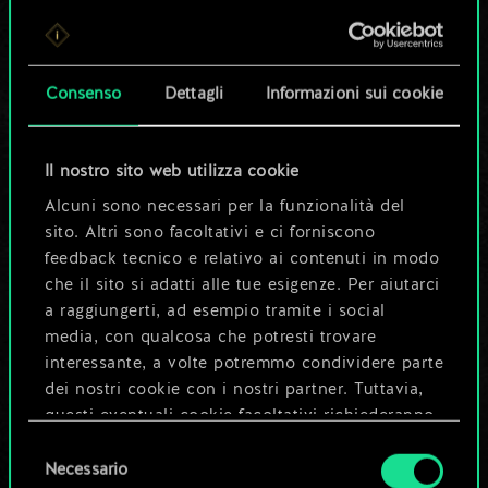
Per ora, è solo un
set di carte
Consenso
Dettagli
Informazioni sui cookie
condiviso.
Ma può diventare
Il nostro sito web utilizza cookie
Alcuni sono necessari per la funzionalità del
molto altro!
sito. Altri sono facoltativi e ci forniscono
feedback tecnico e relativo ai contenuti in modo
che il sito si adatti alle tue esigenze. Per aiutarci
Dai un nome al mazzo e crea una
a raggiungerti, ad esempio tramite i social
guida
media, con qualcosa che potresti trovare
interessante, a volte potremmo condividere parte
dei nostri cookie con i nostri partner. Tuttavia,
Modifica mazzo
questi eventuali cookie facoltativi richiederanno
la tua autorizzazione.
Selezione
OPPURE
Necessario
del