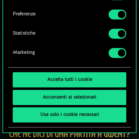
Tutti i dettagli su come utilizziamo i cookie e su
consenso
come impostare le tue preferenze sono
Esplora i mazzi della community
Preferenze
disponibili nel menu "Impostazioni" qui sotto.
Statistiche
Marketing
Accetta tutti i cookie
Acconsenti ai selezionati
Usa solo i cookie necessari
CHE NE DICI DI UNA PARTITA A GWENT?