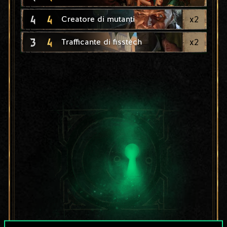
4
4
x
2
Creatore di mutanti
3
4
x
2
Trafficante di fisstech