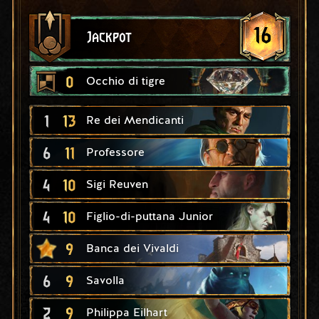
16
Jackpot
0
Occhio di tigre
1
13
Re dei Mendicanti
6
11
Professore
4
10
Sigi Reuven
4
10
Figlio-di-puttana Junior
9
Banca dei Vivaldi
6
9
Savolla
2
9
Philippa Eilhart