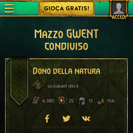
GIOCA GRATIS!
ACCEDI
Mazzo GWENT
condiviso
Dono della natura
scoiatael
deck
6.380
25
13
156