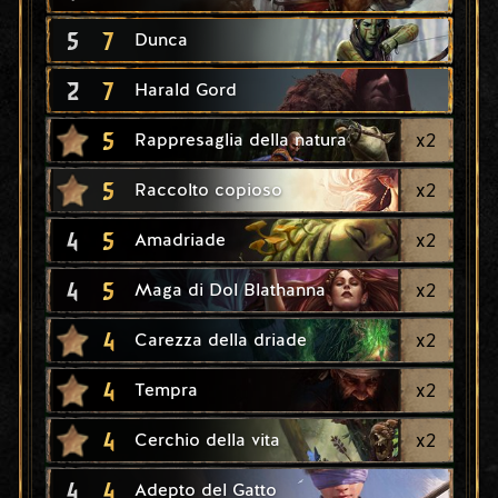
5
7
Dunca
2
7
Harald Gord
5
x
2
Rappresaglia della natura
5
x
2
Raccolto copioso
4
5
x
2
Amadriade
4
5
x
2
Maga di Dol Blathanna
4
x
2
Carezza della driade
4
x
2
Tempra
4
x
2
Cerchio della vita
4
4
Adepto del Gatto