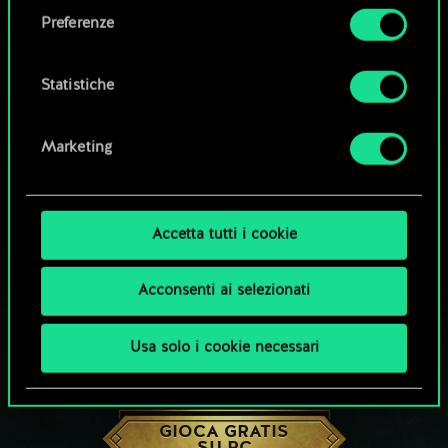
come impostare le tue preferenze sono
Preferenze
disponibili nel menu "Impostazioni" qui sotto.
Statistiche
Marketing
Accetta tutti i cookie
Acconsenti ai selezionati
Usa solo i cookie necessari
CHE NE DICI DI UNA PARTITA A GWENT?
GIOCA GRATIS
SU PC