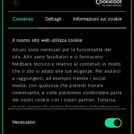
set di carte
condiviso.
Consenso
Dettagli
Informazioni sui cookie
Ma può diventare
Il nostro sito web utilizza cookie
molto altro!
Alcuni sono necessari per la funzionalità del
sito. Altri sono facoltativi e ci forniscono
feedback tecnico e relativo ai contenuti in modo
Dai un nome al mazzo e crea una
che il sito si adatti alle tue esigenze. Per aiutarci
guida
a raggiungerti, ad esempio tramite i social
media, con qualcosa che potresti trovare
interessante, a volte potremmo condividere parte
Modifica mazzo
dei nostri cookie con i nostri partner. Tuttavia,
questi eventuali cookie facoltativi richiederanno
OPPURE
la tua autorizzazione.
Selezione
Necessario
del
Tutti i dettagli su come utilizziamo i cookie e su
consenso
Esplora i mazzi della community