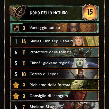
15
Dono della natura
0
Vantaggio tattico
1
14
Simlas Finn aep Dabairr
6
11
Protettore della foresta
5
11
Eithné: giovane regina
5
10
Gezras di Leyda
9
Richiamo della foresta
8
Consiglio di Isengrim
6
7
Sheldon Skaggs