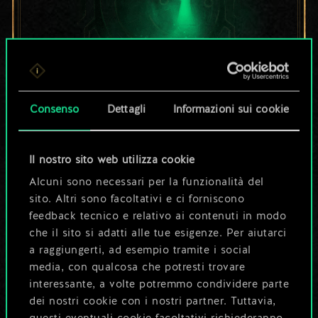
Per ora, è solo un
Consenso
Dettagli
Informazioni sui cookie
set di carte
Il nostro sito web utilizza cookie
condiviso.
Alcuni sono necessari per la funzionalità del
sito. Altri sono facoltativi e ci forniscono
Ma può diventare
feedback tecnico e relativo ai contenuti in modo
che il sito si adatti alle tue esigenze. Per aiutarci
molto altro!
a raggiungerti, ad esempio tramite i social
media, con qualcosa che potresti trovare
interessante, a volte potremmo condividere parte
Dai un nome al mazzo e crea una
dei nostri cookie con i nostri partner. Tuttavia,
guida