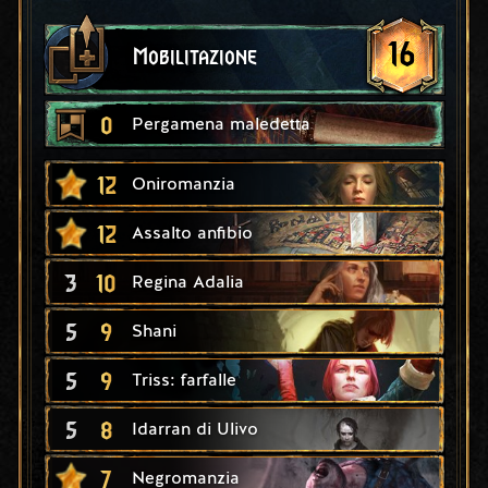
16
Mobilitazione
0
Pergamena maledetta
12
Oniromanzia
12
Assalto anfibio
3
10
Regina Adalia
5
9
Shani
5
9
Triss: farfalle
5
8
Idarran di Ulivo
7
Negromanzia