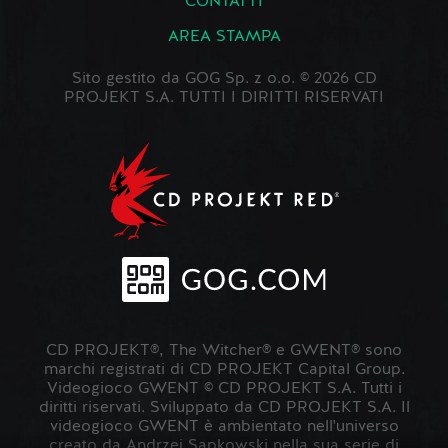
CONTATTI
AREA STAMPA
Sito gestito da GOG Sp. z o.o. © 2026 CD
PROJEKT S.A. TUTTI I DIRITTI RISERVATI
CD PROJEKT®, The Witcher® e GWENT® sono
marchi registrati di CD PROJEKT Capital Group.
Videogioco GWENT © CD PROJEKT S.A. Tutti i
diritti riservati. Sviluppato da CD PROJEKT S.A. Il
videogioco GWENT è ambientato nell'universo
creato da Andrzej Sapkowski nella sua serie di