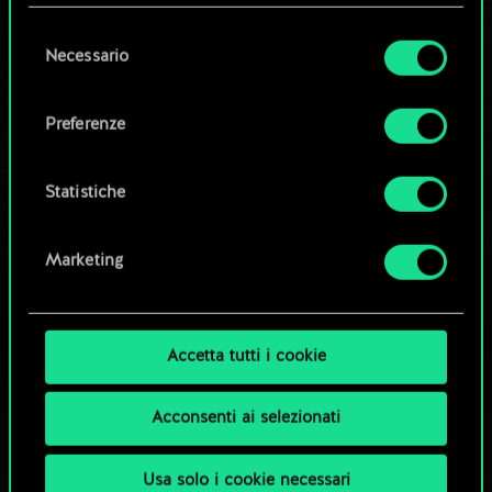
questi eventuali cookie facoltativi richiederanno
la tua autorizzazione.
Selezione
Necessario
Modifica mazzo
del
Tutti i dettagli su come utilizziamo i cookie e su
consenso
come impostare le tue preferenze sono
OPPURE
Preferenze
disponibili nel menu "Impostazioni" qui sotto.
Esplora i mazzi della community
Statistiche
Marketing
Accetta tutti i cookie
Acconsenti ai selezionati
Usa solo i cookie necessari