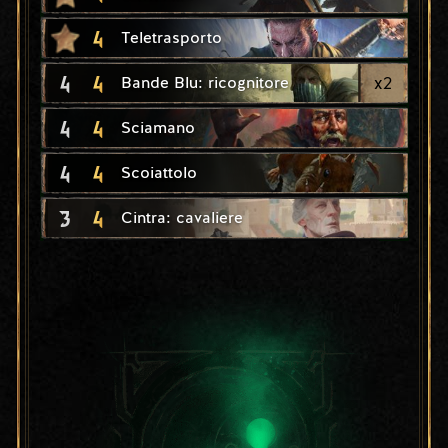
4
Teletrasporto
4
4
x
2
Bande Blu: ricognitore
4
4
Sciamano
4
4
Scoiattolo
3
4
Cintra: cavaliere