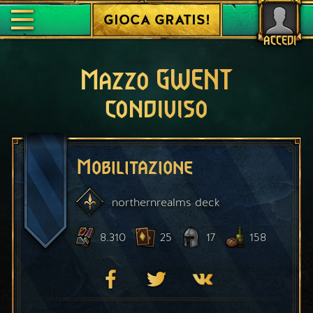
GIOCA GRATIS!
ACCEDI
Mazzo GWENT
condiviso
Mobilitazione
northernrealms
deck
8.310
25
17
158