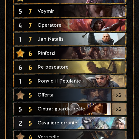
5
7
Voymir
4
7
Operatore
1
7
Jan Natalis
6
Rinforzi
6
6
Re pescatore
1
5
Ronvid il Petulante
5
x
2
Offerta
5
5
x
2
Cintra: guardia reale
2
5
Cavaliere errante
4
Verricello