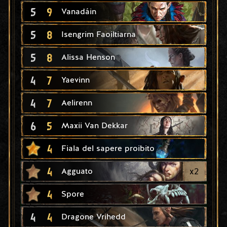
5
9
Vanadáin
5
8
Isengrim Faoiltiarna
5
8
Alissa Henson
4
7
Yaevinn
4
7
Aelirenn
6
5
Maxii Van Dekkar
4
Fiala del sapere proibito
4
x
2
Agguato
4
Spore
4
4
Dragone Vrihedd