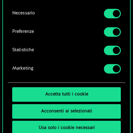
la tua autorizzazione.
Selezione
Modifica mazzo
Necessario
del
Tutti i dettagli su come utilizziamo i cookie e su
consenso
come impostare le tue preferenze sono
OPPURE
Preferenze
disponibili nel menu "Impostazioni" qui sotto.
Esplora i mazzi della community
Statistiche
Marketing
Accetta tutti i cookie
Acconsenti ai selezionati
Usa solo i cookie necessari