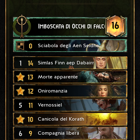
16
Imboscata di Occhi di falco
0
Sciabola degli Aen Seidhe
1
14
Simlas Finn aep Dabairr
13
Morte apparente
12
Oniromanzia
5
11
Vernossiel
10
Canicola del Korath
6
9
Compagnia libera