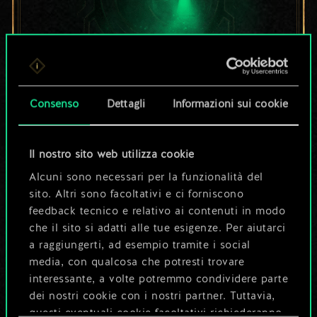
Per ora, è solo un
Consenso
Dettagli
Informazioni sui cookie
set di carte
Il nostro sito web utilizza cookie
condiviso.
Alcuni sono necessari per la funzionalità del
Ma può diventare
sito. Altri sono facoltativi e ci forniscono
feedback tecnico e relativo ai contenuti in modo
molto altro!
che il sito si adatti alle tue esigenze. Per aiutarci
a raggiungerti, ad esempio tramite i social
media, con qualcosa che potresti trovare
interessante, a volte potremmo condividere parte
Dai un nome al mazzo e crea una
dei nostri cookie con i nostri partner. Tuttavia,
guida
questi eventuali cookie facoltativi richiederanno