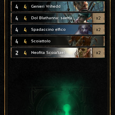
4
4
Genieri Vrihedd
4
4
x
2
Dol Blathanna: saetta
4
4
x
2
Spadaccino elfico
4
4
Scoiattolo
2
4
x
2
Neofita Scoia'tael