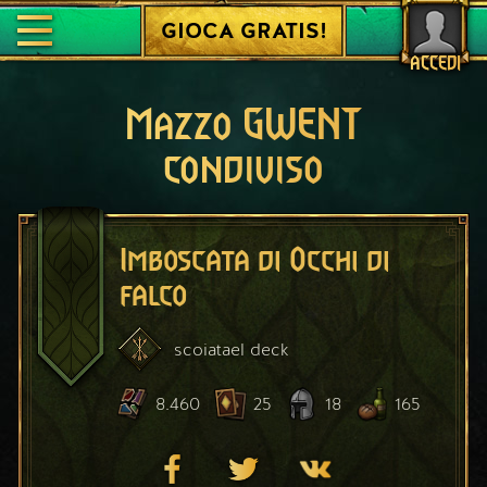
GIOCA GRATIS!
ACCEDI
Mazzo GWENT
condiviso
Imboscata di Occhi di
falco
scoiatael
deck
8.460
25
18
165