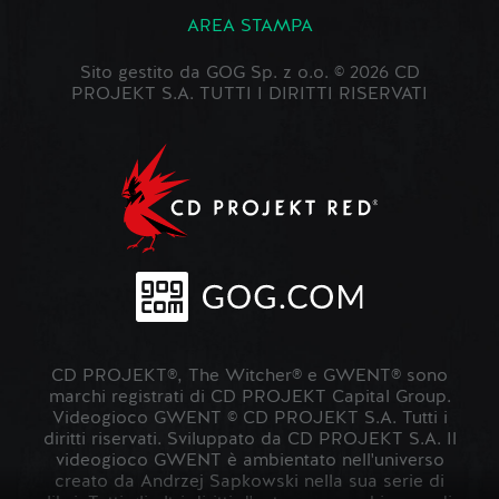
AREA STAMPA
Sito gestito da GOG Sp. z o.o. © 2026 CD
PROJEKT S.A. TUTTI I DIRITTI RISERVATI
CD PROJEKT®, The Witcher® e GWENT® sono
marchi registrati di CD PROJEKT Capital Group.
Videogioco GWENT © CD PROJEKT S.A. Tutti i
diritti riservati. Sviluppato da CD PROJEKT S.A. Il
videogioco GWENT è ambientato nell'universo
creato da Andrzej Sapkowski nella sua serie di