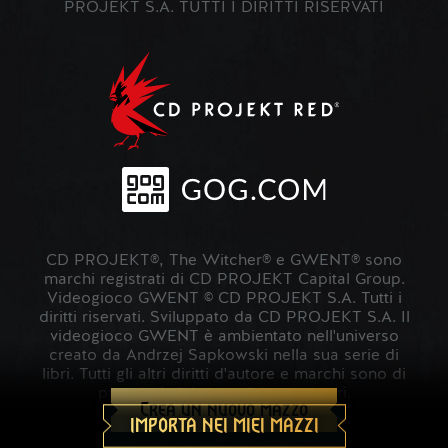
PROJEKT S.A. TUTTI I DIRITTI RISERVATI
CD PROJEKT®, The Witcher® e GWENT® sono
marchi registrati di CD PROJEKT Capital Group.
Videogioco GWENT © CD PROJEKT S.A. Tutti i
diritti riservati. Sviluppato da CD PROJEKT S.A. Il
videogioco GWENT è ambientato nell'universo
creato da Andrzej Sapkowski nella sua serie di
libri. Tutti gli altri diritti d'autore e marchi sono di
proprietà dei rispettivi proprietari.
Crea un nuovo mazzo
IMPORTA NEI MIEI MAZZI