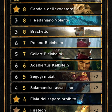
8
Candela dell'evocatore
3
8
Il Redaniano Volante
3
8
Brachetto
6
7
Roland Bleinheim
5
7
Gellert Bleinheim
6
6
Adalbertus Kalkstein
6
5
x
2
Segugi mutati
4
5
x
2
Salamandra: assassino
4
Fiala del sapere proibito
4
x
2
Fisstech