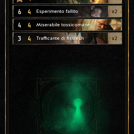
6
4
x
2
Esperimento fallito
4
4
Miserabile tossicomane
3
4
x
2
Trafficante di fisstech