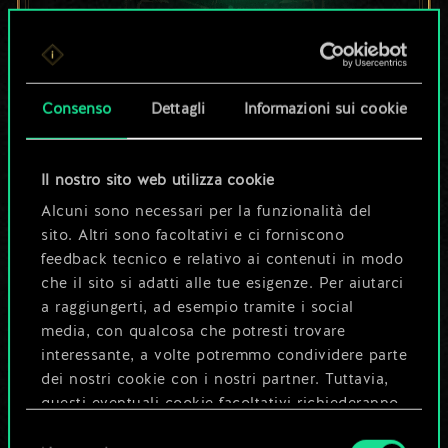
Per ora, è solo un
set di carte
Consenso
Dettagli
Informazioni sui cookie
condiviso.
Il nostro sito web utilizza cookie
Ma può diventare
Alcuni sono necessari per la funzionalità del
sito. Altri sono facoltativi e ci forniscono
molto altro!
feedback tecnico e relativo ai contenuti in modo
che il sito si adatti alle tue esigenze. Per aiutarci
a raggiungerti, ad esempio tramite i social
Dai un nome al mazzo e crea una
media, con qualcosa che potresti trovare
guida
interessante, a volte potremmo condividere parte
dei nostri cookie con i nostri partner. Tuttavia,
questi eventuali cookie facoltativi richiederanno
Modifica mazzo
la tua autorizzazione.
Selezione