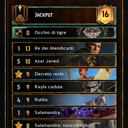
16
Jackpot
0
Occhio di tigre
1
13
Re dei Mendicanti
5
10
Azar Javed
9
Decreto reale
5
9
Rayla caduta
4
9
Rutilia
1
9
Salamandra
8
Salamandra: nascondiglio