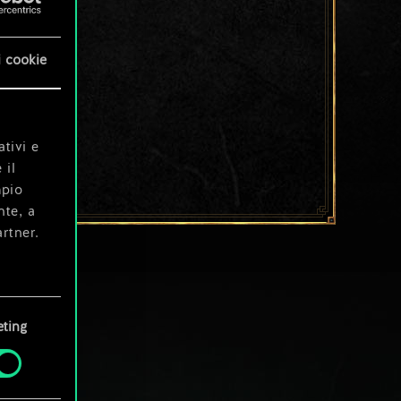
i cookie
ativi e
 il
mpio
nte, a
rtner.
e tue
ting