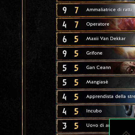
9
7
Ammaliatrice di ratti
4
7
Operatore
6
5
Maxii Van Dekkar
9
5
Grifone
5
5
Gan Ceann
5
5
Mangiasé
4
5
Apprendista della str
4
5
Incubo
3
5
Uovo di arpia