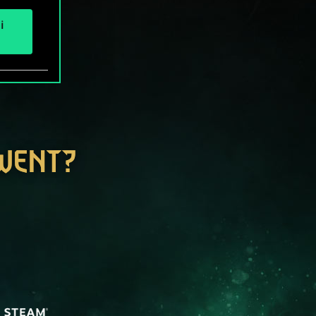
i
GWENT?