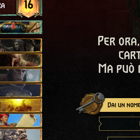
16
ra
Per ora,
cart
Ma può 
Dai un nome