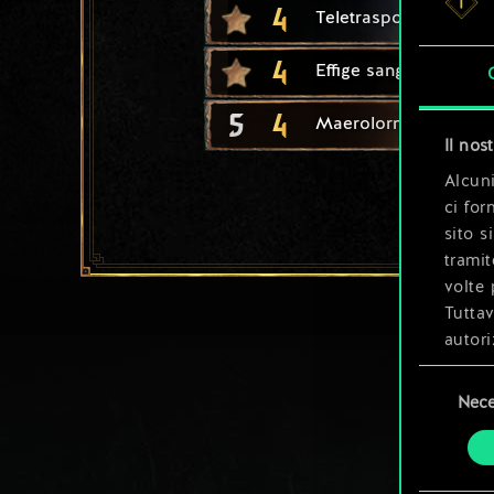
4
Teletrasporto
4
Effige sanguinante
5
4
Maerolorn
Il nos
Alcuni
ci for
sito s
tramit
volte 
Tuttav
autori
Selezione
Tutti 
Nece
del
prefer
consenso