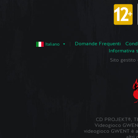
Domande Frequenti
Condi
Italiano
Informativa 
Sito gestit
CD PROJEKT®, The
Videogioco GWENT ©
videogioco GWENT è ambi
altri