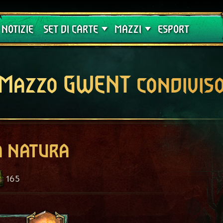
Crimson Curse
Guide
NOTIZIE
SET DI CARTE
MAZZI
ESPORT
Mazzo GWENT condivis
a natura
165