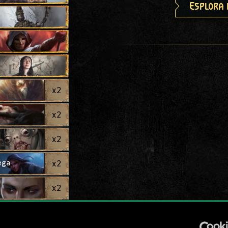
Esplora 
x
2
x
2
x
2
ega
x
2
x
2