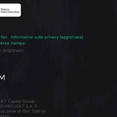
 fan
Informativa sulla privacy (aggiornata)
Area stampa
TI RISERVATI
KT Capital Group.
 CD PROJEKT S.A. Il
erie di libri. Tutti gli
etari.