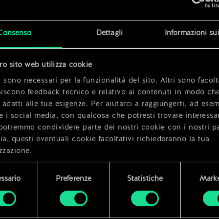
x
2
Consenso
Dettagli
Informazioni su
tro sito web utilizza cookie
 sono necessari per la funzionalità del sito. Altri sono facolt
niscono feedback tecnico e relativo ai contenuti in modo che
i adatti alle tue esigenze. Per aiutarci a raggiungerti, ad ese
e i social media, con qualcosa che potresti trovare interessa
potremmo condividere parte dei nostri cookie con i nostri pa
ia, questi eventuali cookie facoltativi richiederanno la tua
zzazione.
i dettagli su come utilizziamo i cookie e su come impostare l
ssario
Preferenze
Statistiche
Marke
enze sono disponibili nel menu "Impostazioni" qui sotto.