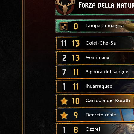
Forza della natu
0
Lampada magica
11
13
Colei-Che-Sa
2
13
Mammuna
7
11
Signora del sangue
1
11
Ihuarraquax
10
Canicola del Korath
9
Decreto reale
1
8
Ozzrel