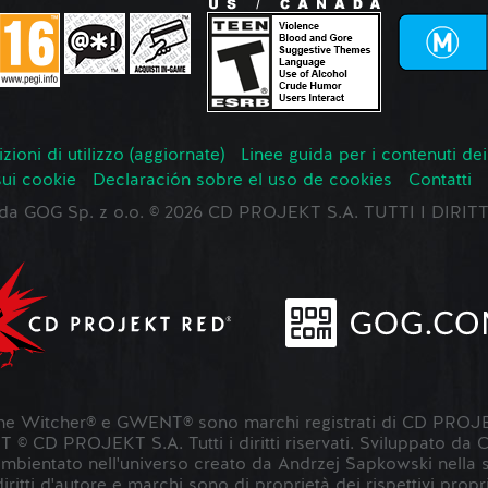
zioni di utilizzo (aggiornate)
Linee guida per i contenuti dei
sui cookie
Declaración sobre el uso de cookies
Contatti
o da GOG Sp. z o.o. © 2026 CD PROJEKT S.A. TUTTI I DIRIT
 Witcher® e GWENT® sono marchi registrati di CD PROJE
 CD PROJEKT S.A. Tutti i diritti riservati. Sviluppato da
entato nell'universo creato da Andrzej Sapkowski nella sua s
 diritti d'autore e marchi sono di proprietà dei rispettivi propri