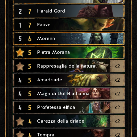
2
7
Harald Gord
1
7
Fauve
5
6
Morenn
5
Pietra Morana
5
x
2
Rappresaglia della natura
4
5
x
2
Amadriade
4
5
x
2
Maga di Dol Blathanna
4
5
x
2
Profetessa elfica
4
x
2
Carezza della driade
4
x
2
Tempra