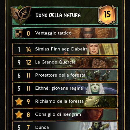
15
Dono della natura
0
Vantaggio tattico
1
14
Simlas Finn aep Dabairr
9
12
La Grande Quercia
6
11
Protettore della foresta
5
11
Eithné: giovane regina
9
Richiamo della foresta
8
Consiglio di Isengrim
5
7
Dunca