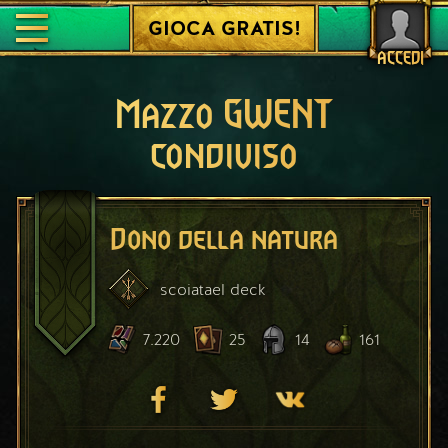
GIOCA GRATIS!
ACCEDI
Mazzo GWENT
condiviso
Dono della natura
scoiatael
deck
7.220
25
14
161