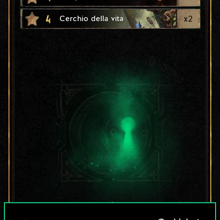
4
x
2
Cerchio della vita
Per ora, è solo un