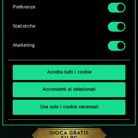
come impostare le tue preferenze sono
Preferenze
disponibili nel menu "Impostazioni" qui sotto.
Statistiche
Marketing
Accetta tutti i cookie
Acconsenti ai selezionati
Usa solo i cookie necessari
CHE NE DICI DI UNA PARTITA A GWENT?
GIOCA GRATIS
SU PC