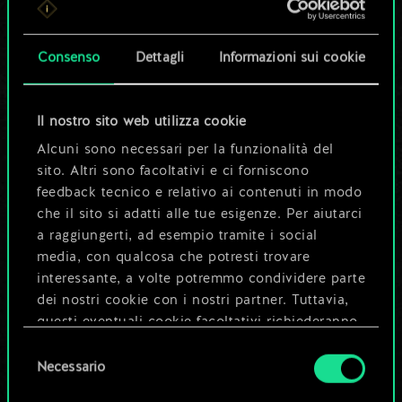
set di carte
condiviso.
Consenso
Dettagli
Informazioni sui cookie
Ma può diventare
Il nostro sito web utilizza cookie
molto altro!
Alcuni sono necessari per la funzionalità del
sito. Altri sono facoltativi e ci forniscono
feedback tecnico e relativo ai contenuti in modo
Dai un nome al mazzo e crea una
che il sito si adatti alle tue esigenze. Per aiutarci
guida
a raggiungerti, ad esempio tramite i social
media, con qualcosa che potresti trovare
interessante, a volte potremmo condividere parte
Modifica mazzo
dei nostri cookie con i nostri partner. Tuttavia,
questi eventuali cookie facoltativi richiederanno
OPPURE
la tua autorizzazione.
Selezione
Necessario
del
Tutti i dettagli su come utilizziamo i cookie e su
consenso
Esplora i mazzi della community