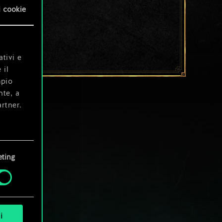
i cookie
ativi e
 il
mpio
nte, a
rtner.
e tue
ting
i