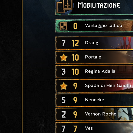
Mobilitazione
0
Vantaggio tattico
7
12
Draug
10
Portale
3
10
Regina Adalia
9
Spada di Hen Gaidth
5
9
Nenneke
2
9
Vernon Roche
7
7
Ves