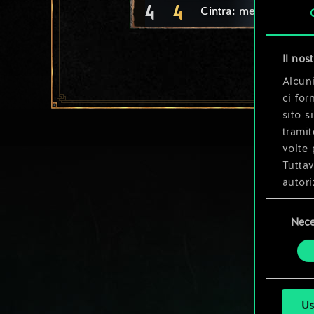
4
4
Cintra: messaggera
Il nos
Alcuni
ci for
sito s
tramit
volte 
Tuttav
autori
Selezione
Tutti 
Nece
del
prefer
consenso
Us