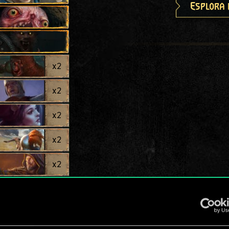
Esplora 
x
2
x
2
x
2
x
2
x
2
x
2
x
2