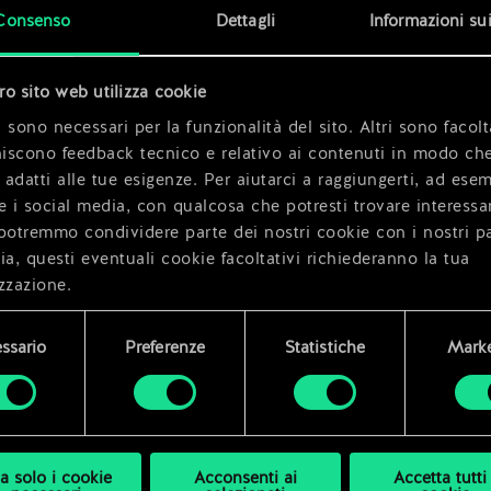
x
2
Consenso
Dettagli
Informazioni su
tro sito web utilizza cookie
 sono necessari per la funzionalità del sito. Altri sono facolt
niscono feedback tecnico e relativo ai contenuti in modo che
i adatti alle tue esigenze. Per aiutarci a raggiungerti, ad ese
e i social media, con qualcosa che potresti trovare interessa
potremmo condividere parte dei nostri cookie con i nostri pa
ia, questi eventuali cookie facoltativi richiederanno la tua
zzazione.
i dettagli su come utilizziamo i cookie e su come impostare l
ssario
Preferenze
Statistiche
Marke
enze sono disponibili nel menu "Impostazioni" qui sotto.
a solo i cookie
Acconsenti ai
Accetta tutti 