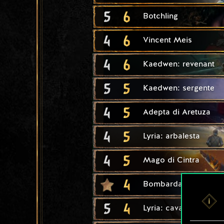
5
6
Botchling
4
6
Vincent Meis
4
6
Kaedwen: revenant
5
5
Kaedwen: sergente
4
5
Adepta di Aretuza
4
5
Lyria: arbalesta
4
5
Mago di Cintra
4
Bombardamento
5
4
Lyria: cavalleria