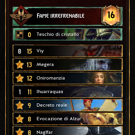
16
Fame irrefrenabile
0
Teschio di cristallo
8
15
Viy
13
Megera
12
Oniromanzia
1
11
Ihuarraquax
9
Decreto reale
8
Evocazione di Alzur
8
Naglfar