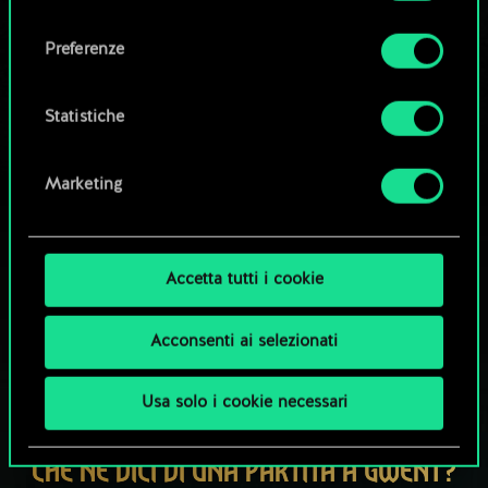
Tutti i dettagli su come utilizziamo i cookie e su
consenso
come impostare le tue preferenze sono
Esplora i mazzi della community
Preferenze
disponibili nel menu "Impostazioni" qui sotto.
Statistiche
Marketing
Accetta tutti i cookie
Acconsenti ai selezionati
Usa solo i cookie necessari
CHE NE DICI DI UNA PARTITA A GWENT?