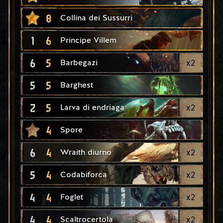
8
Collina dei Sussurri
1
6
Principe Villem
6
5
x
2
Barbegazi
5
5
Barghest
2
5
x
2
Larva di endriaga
4
Spore
6
4
x
2
Wraith diurno
5
4
x
2
Codabiforca
4
4
x
2
Foglet
4
4
x
2
Scaltrocertola