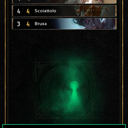
4
4
Scoiattolo
3
4
Bruxa