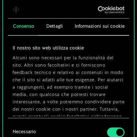
Per ora, è solo un
set di carte
Consenso
Dettagli
Informazioni sui cookie
condiviso.
Ma può diventare
Il nostro sito web utilizza cookie
Alcuni sono necessari per la funzionalità del
molto altro!
sito. Altri sono facoltativi e ci forniscono
feedback tecnico e relativo ai contenuti in modo
che il sito si adatti alle tue esigenze. Per aiutarci
Dai un nome al mazzo e crea una
a raggiungerti, ad esempio tramite i social
guida
media, con qualcosa che potresti trovare
interessante, a volte potremmo condividere parte
dei nostri cookie con i nostri partner. Tuttavia,
Modifica mazzo
questi eventuali cookie facoltativi richiederanno
la tua autorizzazione.
Selezione
OPPURE
Necessario
del