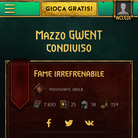
GIOCA GRATIS!
ACCEDI
Mazzo GWENT
condiviso
Fame irrefrenabile
monsters
deck
7.830
25
18
159