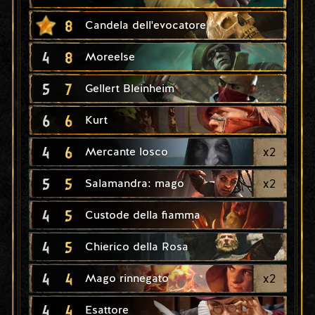
8
Candela dell'evocatore
4
8
Moreelse
5
7
Gellert Bleinheim
6
6
Kurt
4
6
x
2
Mercante losco
5
5
x
2
Salamandra: mago
4
5
Custode della fiamma
4
5
Chierico della Rosa
4
4
x
2
Mago rinnegato
4
4
Esattore