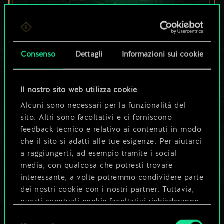
Per ora, è solo un
set di carte
Consenso
Dettagli
Informazioni sui cookie
condiviso.
Il nostro sito web utilizza cookie
Ma può diventare
Alcuni sono necessari per la funzionalità del
sito. Altri sono facoltativi e ci forniscono
molto altro!
feedback tecnico e relativo ai contenuti in modo
che il sito si adatti alle tue esigenze. Per aiutarci
a raggiungerti, ad esempio tramite i social
Dai un nome al mazzo e crea una
media, con qualcosa che potresti trovare
guida
interessante, a volte potremmo condividere parte
dei nostri cookie con i nostri partner. Tuttavia,
questi eventuali cookie facoltativi richiederanno
Modifica mazzo
la tua autorizzazione.
Selezione