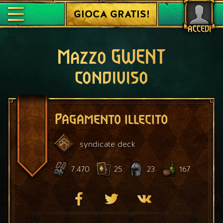
GIOCA GRATIS!
ACCEDI
Mazzo GWENT
condiviso
Pagamento illecito
syndicate
deck
7.470
25
23
167