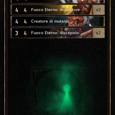
4
4
x
2
Fuoco Eterno: inquisitore
4
4
Creatore di mutanti
3
4
x
2
Fuoco Eterno: discepolo