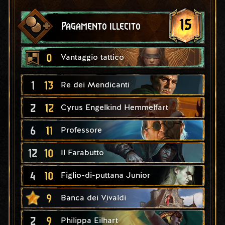
15
Pagamento illecito
0
Vantaggio tattico
1
13
Re dei Mendicanti
2
12
Cyrus Engelkind Hemmelfart
6
11
Professore
12
10
Il Farabutto
4
10
Figlio-di-puttana Junior
9
Banca dei Vivaldi
2
9
Philippa Eilhart