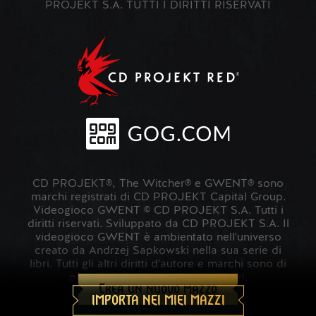
PROJEKT S.A. TUTTI I DIRITTI RISERVATI
CD PROJEKT®, The Witcher® e GWENT® sono
marchi registrati di CD PROJEKT Capital Group.
Videogioco GWENT © CD PROJEKT S.A. Tutti i
diritti riservati. Sviluppato da CD PROJEKT S.A. Il
videogioco GWENT è ambientato nell'universo
creato da Andrzej Sapkowski nella sua serie di
libri. Tutti gli altri diritti d'autore e marchi sono di
proprietà dei rispettivi proprietari.
Crea un nuovo mazzo
IMPORTA NEI MIEI MAZZI