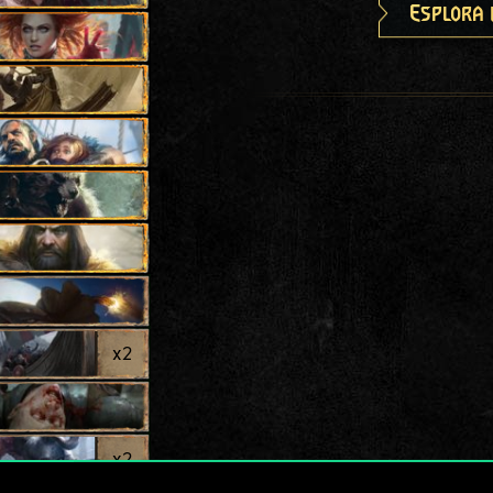
Esplora 
x
2
x
2