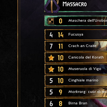
Massacro
0
Maschera dell'Urobo
4
14
Fucusya
7
11
Crach an Craite
10
Canicola del Korath
10
Museruola di Vigo
5
10
Cinghiale marino
5
9
Morkvarg: cuor di ter
6
8
Birna Bran