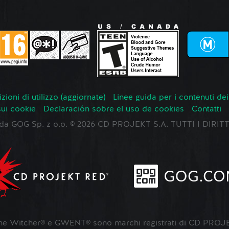
zioni di utilizzo (aggiornate)
Linee guida per i contenuti dei
sui cookie
Declaración sobre el uso de cookies
Contatti
o da GOG Sp. z o.o. © 2026 CD PROJEKT S.A. TUTTI I DIRIT
 Witcher® e GWENT® sono marchi registrati di CD PROJE