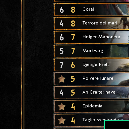
6
8
Coral
4
8
Terrore dei mari
6
7
Holger Manonera
5
7
Morkvarg
7
6
Djenge Frett
5
Polvere lunare
4
5
An Craite: nave
4
Epidemia
4
Taglio sventrante