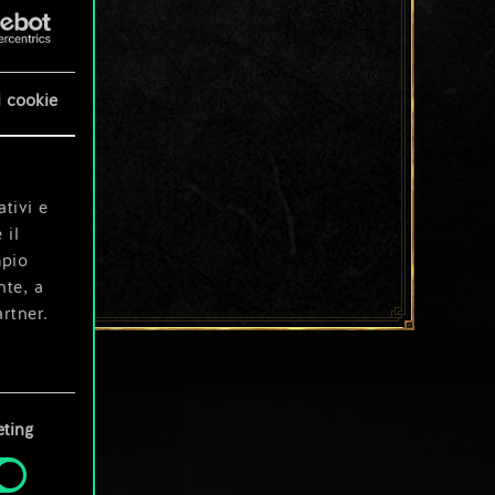
i cookie
ativi e
 il
mpio
nte, a
rtner.
e tue
ting