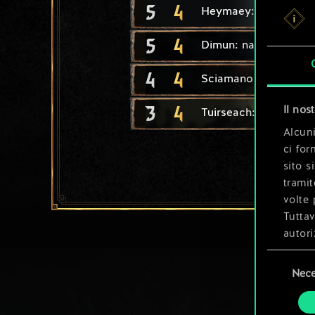
5
4
Heymaey: bardo
5
4
Dimun: nave leggera
4
4
Sciamano
3
4
Il nos
Tuirseach: guerriero
Alcuni
ci for
sito s
tramit
volte 
Tuttav
autori
Selezione
Tutti 
Nece
del
prefer
consenso