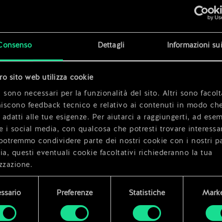
x
2
x
2
Consenso
Dettagli
Informazioni su
tro sito web utilizza cookie
x
2
 sono necessari per la funzionalità del sito. Altri sono facolt
niscono feedback tecnico e relativo ai contenuti in modo che
i adatti alle tue esigenze. Per aiutarci a raggiungerti, ad ese
e i social media, con qualcosa che potresti trovare interessa
potremmo condividere parte dei nostri cookie con i nostri pa
ia, questi eventuali cookie facoltativi richiederanno la tua
zzazione.
i dettagli su come utilizziamo i cookie e su come impostare l
ssario
Preferenze
Statistiche
Marke
enze sono disponibili nel menu "Impostazioni" qui sotto.