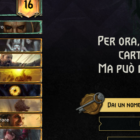
16
ro
Per ora,
cart
Ma può 
Dai un nome
rore