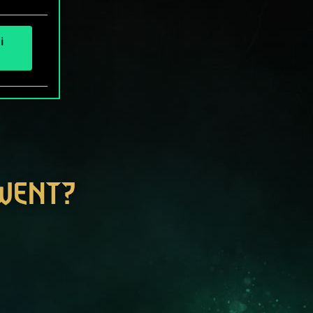
i
GWENT?