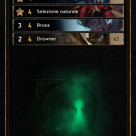
4
Selezione naturale
3
4
Bruxa
2
4
x
2
Drowner