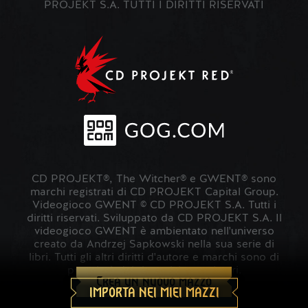
PROJEKT S.A. TUTTI I DIRITTI RISERVATI
CD PROJEKT®, The Witcher® e GWENT® sono
marchi registrati di CD PROJEKT Capital Group.
Videogioco GWENT © CD PROJEKT S.A. Tutti i
diritti riservati. Sviluppato da CD PROJEKT S.A. Il
videogioco GWENT è ambientato nell'universo
creato da Andrzej Sapkowski nella sua serie di
libri. Tutti gli altri diritti d'autore e marchi sono di
proprietà dei rispettivi proprietari.
Crea un nuovo mazzo
IMPORTA NEI MIEI MAZZI