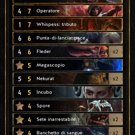
4
7
Operatore
1
7
Whispess: tributo
6
6
Punta-di-lancia: pace
4
6
x
2
Fleder
5
Megascopio
5
5
x
2
Nekurat
4
5
Incubo
4
Spore
4
x
2
Sete inarrestabile
4
x
2
Banchetto di sangue