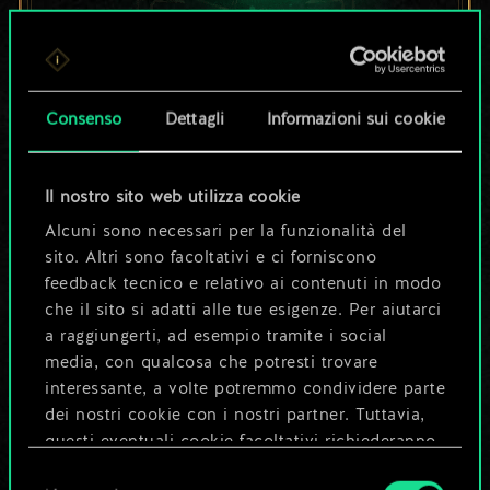
Per ora, è solo un
set di carte
Consenso
Dettagli
Informazioni sui cookie
condiviso.
Il nostro sito web utilizza cookie
Ma può diventare
Alcuni sono necessari per la funzionalità del
sito. Altri sono facoltativi e ci forniscono
molto altro!
feedback tecnico e relativo ai contenuti in modo
che il sito si adatti alle tue esigenze. Per aiutarci
a raggiungerti, ad esempio tramite i social
Dai un nome al mazzo e crea una
media, con qualcosa che potresti trovare
guida
interessante, a volte potremmo condividere parte
dei nostri cookie con i nostri partner. Tuttavia,
questi eventuali cookie facoltativi richiederanno
Modifica mazzo
la tua autorizzazione.
Selezione