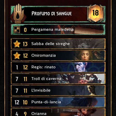
18
Profumo di sangue
0
Pergamena maledetta
13
Sabba delle streghe
12
Oniromanzia
1
12
Regis: rinato
7
11
Troll di caverna
7
11
L'Invisibile
12
10
Punta-di-lancia
4
9
Orianna