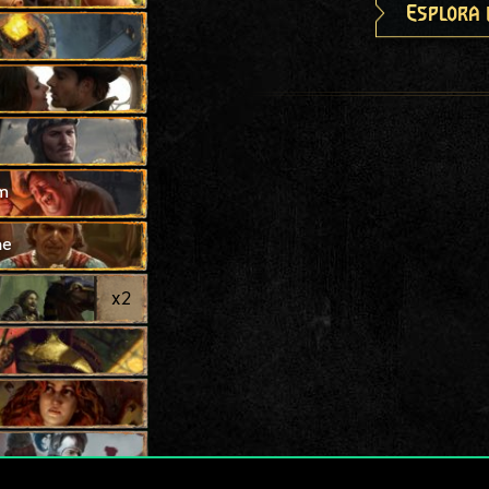
Esplora 
m
ne
x
2
e