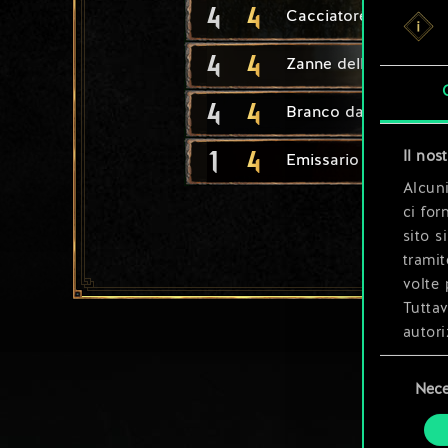
4
4
Cacciatore (schiavi)
4
4
Zanne dell'Impero
4
4
Branco da caccia
1
4
Il nos
Emissario
Alcuni
ci for
sito s
tramit
volte 
Tuttav
autori
Selezione
Tutti 
Nece
del
prefer
consenso