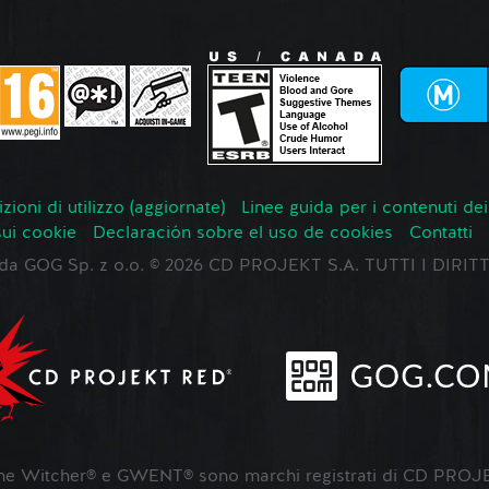
zioni di utilizzo (aggiornate)
Linee guida per i contenuti dei
sui cookie
Declaración sobre el uso de cookies
Contatti
o da GOG Sp. z o.o. © 2026 CD PROJEKT S.A. TUTTI I DIRIT
 Witcher® e GWENT® sono marchi registrati di CD PROJE