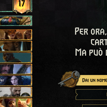
17
Per ora,
cart
Ma può 
Dai un nome
fer