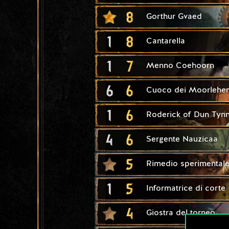
8
Gorthur Gvaed
1
8
Cantarella
1
7
Menno Coehoorn
6
6
Cuoco dei Moorlehe
1
6
Roderick of Dun Tyn
4
6
Sergente Nauzicaa
5
Rimedio sperimental
1
5
Informatrice di corte
4
Giostra del torneo