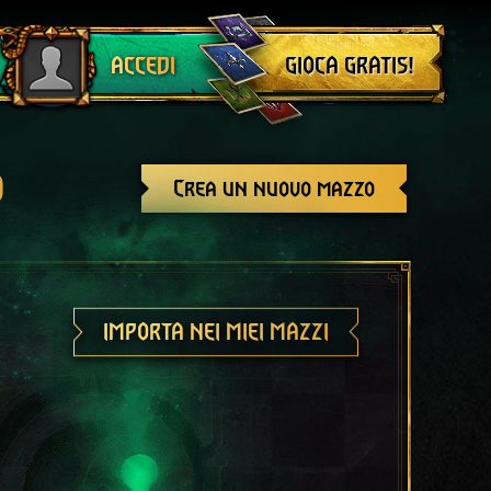
Esci
GIOCA GRATIS!
ACCEDI
o
Crea un nuovo mazzo
IMPORTA NEI MIEI MAZZI