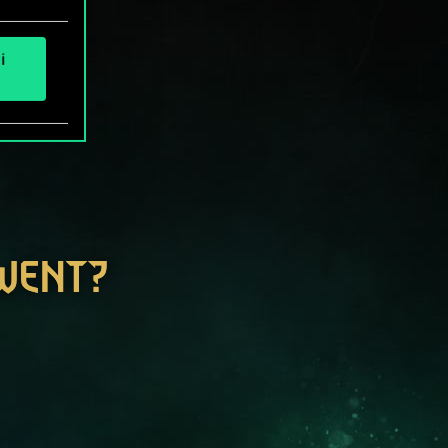
i
GWENT?