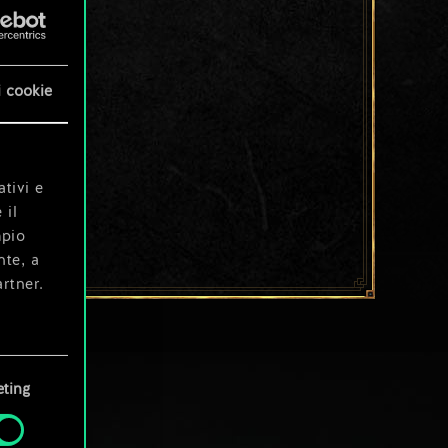
i cookie
ativi e
 il
mpio
nte, a
rtner.
e tue
ting