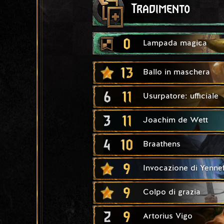
Tradimento
0
Lampada magica
13
Ballo in maschera
6
11
Usurpatore: ufficiale
3
11
Joachim de Wett
4
10
Braathens
9
Invocazione di Yenne
9
Colpo di grazia
2
9
Artorius Vigo