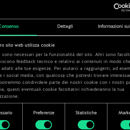
x
2
x
2
Consenso
Dettagli
Informazioni su
x
2
tro sito web utilizza cookie
x
2
 sono necessari per la funzionalità del sito. Altri sono facolt
niscono feedback tecnico e relativo ai contenuti in modo che
i adatti alle tue esigenze. Per aiutarci a raggiungerti, ad ese
e i social media, con qualcosa che potresti trovare interessa
potremmo condividere parte dei nostri cookie con i nostri pa
ia, questi eventuali cookie facoltativi richiederanno la tua
zzazione.
i dettagli su come utilizziamo i cookie e su come impostare l
ssario
Preferenze
Statistiche
Marke
enze sono disponibili nel menu "Impostazioni" qui sotto.