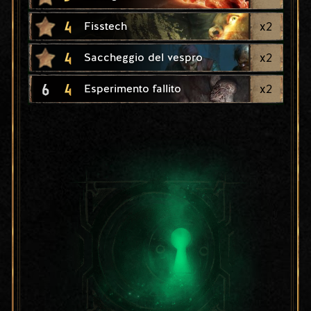
4
x
2
Fisstech
4
x
2
Saccheggio del vespro
6
4
x
2
Esperimento fallito