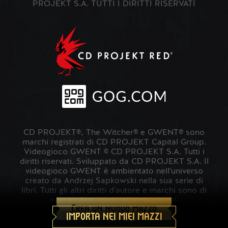
PROJEKT S.A. TUTTI I DIRITTI RISERVATI
CD PROJEKT®, The Witcher® e GWENT® sono
marchi registrati di CD PROJEKT Capital Group.
Videogioco GWENT © CD PROJEKT S.A. Tutti i
diritti riservati. Sviluppato da CD PROJEKT S.A. Il
videogioco GWENT è ambientato nell'universo
creato da Andrzej Sapkowski nella sua serie di
libri. Tutti gli altri diritti d'autore e marchi sono di
proprietà dei rispettivi proprietari.
Crea un nuovo mazzo
IMPORTA NEI MIEI MAZZI