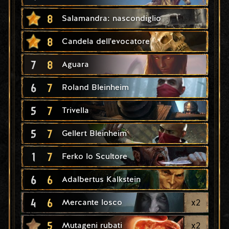
8
Salamandra: nascondiglio
8
Candela dell'evocatore
7
8
Aguara
6
7
Roland Bleinheim
5
7
Trivella
5
7
Gellert Bleinheim
1
7
Ferko lo Scultore
6
6
Adalbertus Kalkstein
4
6
x
2
Mercante losco
5
x
2
Mutageni rubati