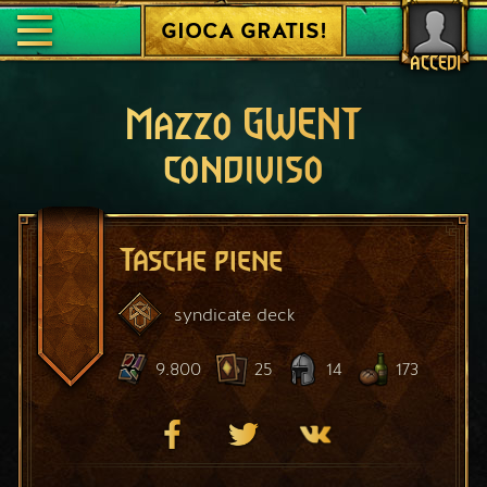
GIOCA GRATIS!
ACCEDI
Mazzo GWENT
condiviso
Tasche piene
syndicate
deck
9.800
25
14
173