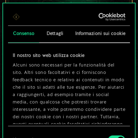
Per ora, è solo un
set di carte
Consenso
Dettagli
Informazioni sui cookie
condiviso.
Il nostro sito web utilizza cookie
Ma può diventare
Alcuni sono necessari per la funzionalità del
sito. Altri sono facoltativi e ci forniscono
molto altro!
feedback tecnico e relativo ai contenuti in modo
che il sito si adatti alle tue esigenze. Per aiutarci
a raggiungerti, ad esempio tramite i social
Dai un nome al mazzo e crea una
media, con qualcosa che potresti trovare
guida
interessante, a volte potremmo condividere parte
dei nostri cookie con i nostri partner. Tuttavia,
questi eventuali cookie facoltativi richiederanno
Modifica mazzo
la tua autorizzazione.
Selezione