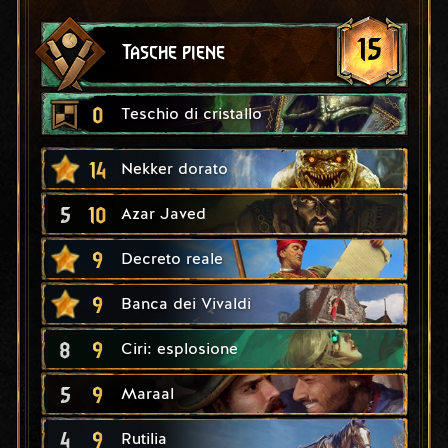
15
Tasche piene
0
Teschio di cristallo
14
Nekker dorato
5
10
Azar Javed
9
Decreto reale
9
Banca dei Vivaldi
8
9
Ciri: esplosione
5
9
Maraal
4
9
Rutilia