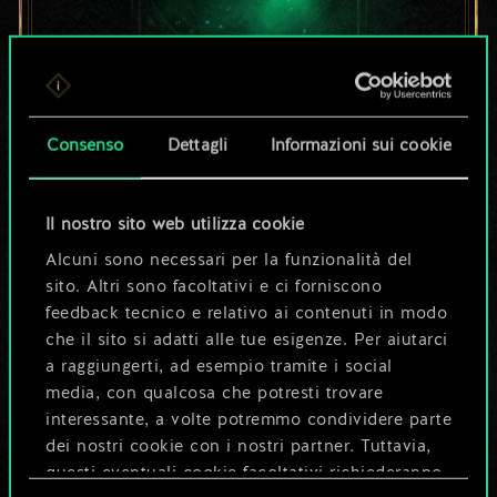
Per ora, è solo un
Consenso
Dettagli
Informazioni sui cookie
set di carte
condiviso.
Il nostro sito web utilizza cookie
Alcuni sono necessari per la funzionalità del
Ma può diventare
sito. Altri sono facoltativi e ci forniscono
feedback tecnico e relativo ai contenuti in modo
molto altro!
che il sito si adatti alle tue esigenze. Per aiutarci
a raggiungerti, ad esempio tramite i social
media, con qualcosa che potresti trovare
Dai un nome al mazzo e crea una
interessante, a volte potremmo condividere parte
guida
dei nostri cookie con i nostri partner. Tuttavia,
questi eventuali cookie facoltativi richiederanno