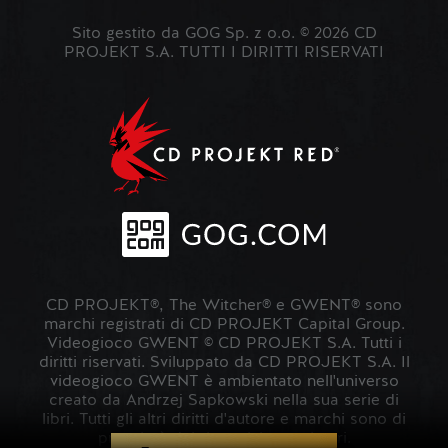
Sito gestito da GOG Sp. z o.o. © 2026 CD
PROJEKT S.A. TUTTI I DIRITTI RISERVATI
CD PROJEKT®, The Witcher® e GWENT® sono
marchi registrati di CD PROJEKT Capital Group.
Videogioco GWENT © CD PROJEKT S.A. Tutti i
diritti riservati. Sviluppato da CD PROJEKT S.A. Il
videogioco GWENT è ambientato nell'universo
creato da Andrzej Sapkowski nella sua serie di
libri. Tutti gli altri diritti d'autore e marchi sono di
proprietà dei rispettivi proprietari.