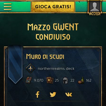
GIOCA GRATIS!
ACCEDI
Mazzo GWENT
condiviso
Muro di scudi
northernrealms
deck
9.070
25
22
162