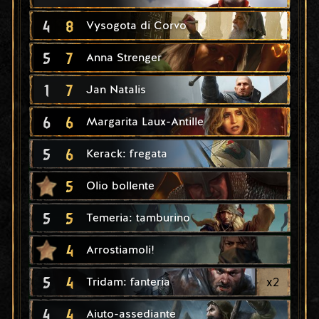
4
8
Vysogota di Corvo
5
7
Anna Strenger
1
7
Jan Natalis
6
6
Margarita Laux-Antille
5
6
Kerack: fregata
5
Olio bollente
5
5
Temeria: tamburino
4
Arrostiamoli!
5
4
x
2
Tridam: fanteria
4
4
Aiuto-assediante