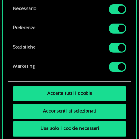
la tua autorizzazione.
Modifica mazzo
Selezione
Necessario
del
Tutti i dettagli su come utilizziamo i cookie e su
consenso
OPPURE
come impostare le tue preferenze sono
Preferenze
disponibili nel menu "Impostazioni" qui sotto.
Esplora i mazzi della community
Statistiche
Marketing
Accetta tutti i cookie
Acconsenti ai selezionati
Usa solo i cookie necessari