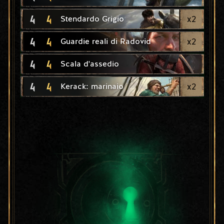
4
4
x
2
Stendardo Grigio
4
4
x
2
Guardie reali di Radovid
4
4
Scala d'assedio
4
4
x
2
Kerack: marinaio