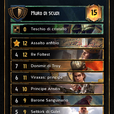
15
Muro di scudi
0
Teschio di cristallo
12
Assalto anfibio
4
12
Re Foltest
7
11
Donimir di Troy
6
11
Viraxas: principe
4
10
Principe Anséis
6
9
Barone Sanguinario
5
9
Seltkirk di Gulet