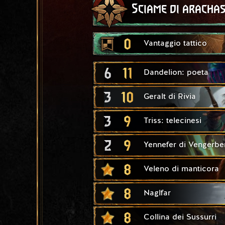
Sciame di aracha
0
Vantaggio tattico
6
11
Dandelion: poeta
3
10
Geralt di Rivia
3
9
Triss: telecinesi
2
9
Yennefer di Vengerbe
8
Veleno di manticora
8
Naglfar
8
Collina dei Sussurri