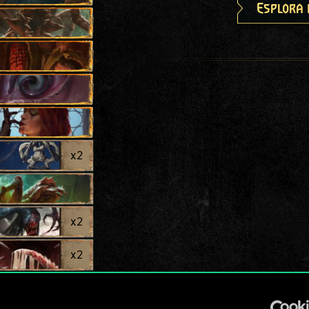
Esplora 
x
2
x
2
x
2
x
2