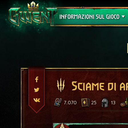
Assistenza
INFORMAZIONI SUL GIOCO
Sciame di 
7.070
25
13