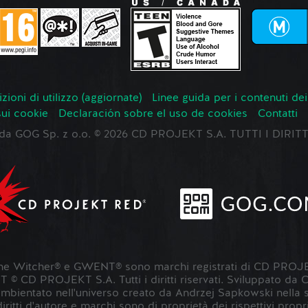
zioni di utilizzo (aggiornate)
Linee guida per i contenuti dei
sui cookie
Declaración sobre el uso de cookies
Contatti
o da GOG Sp. z o.o. © 2026 CD PROJEKT S.A. TUTTI I DIRIT
 Witcher® e GWENT® sono marchi registrati di CD PROJE
 CD PROJEKT S.A. Tutti i diritti riservati. Sviluppato da
entato nell'universo creato da Andrzej Sapkowski nella sua s
 diritti d'autore e marchi sono di proprietà dei rispettivi propri