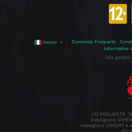
Domande Frequenti
Condi
Italiano
Informativa 
Sito gestit
CD PROJEKT®, The
Videogioco GWENT ©
videogioco GWENT è ambi
altri