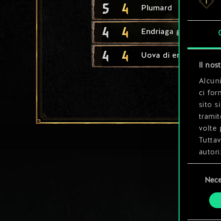
5
4
Plumard
4
4
Endriaga guerriera
4
4
Uova di endriaga
Il nos
Alcuni
ci for
sito s
tramit
volte 
Tuttav
autori
Selezione
Tutti 
Nece
del
prefer
consenso