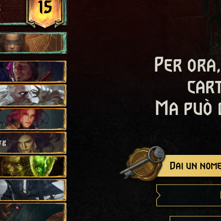
15
s
Per ora,
cart
Ma può 
rg
Dai un nome