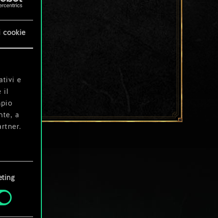
i cookie
ativi e
 il
mpio
nte, a
rtner.
e tue
ting