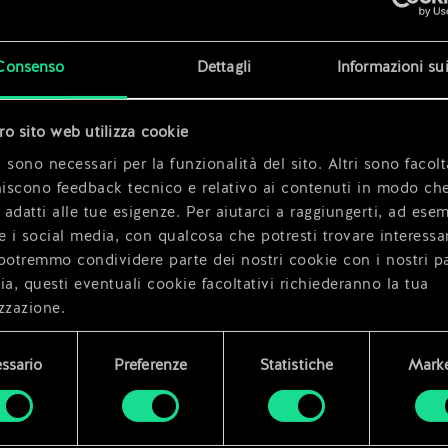
x
2
x
2
Consenso
Dettagli
Informazioni su
tro sito web utilizza cookie
 sono necessari per la funzionalità del sito. Altri sono facolt
niscono feedback tecnico e relativo ai contenuti in modo che
i adatti alle tue esigenze. Per aiutarci a raggiungerti, ad ese
e i social media, con qualcosa che potresti trovare interessa
potremmo condividere parte dei nostri cookie con i nostri pa
ia, questi eventuali cookie facoltativi richiederanno la tua
zzazione.
i dettagli su come utilizziamo i cookie e su come impostare l
ssario
Preferenze
Statistiche
Marke
enze sono disponibili nel menu "Impostazioni" qui sotto.