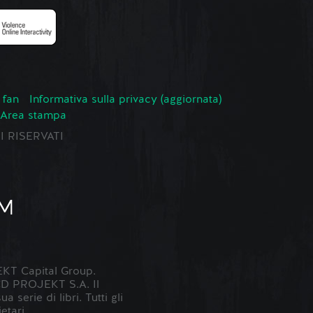
 fan
Informativa sulla privacy (aggiornata)
Area stampa
TI RISERVATI
KT Capital Group.
 CD PROJEKT S.A. Il
erie di libri. Tutti gli
etari.