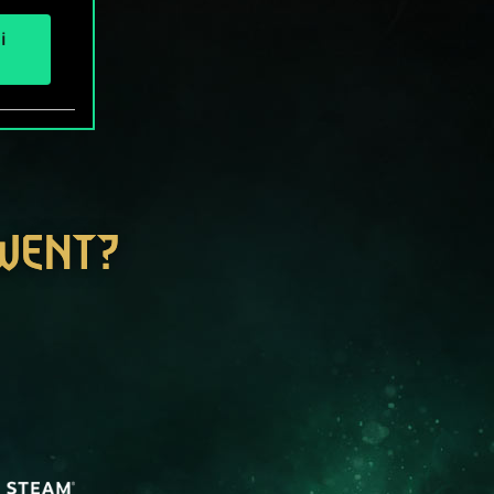
i
GWENT?