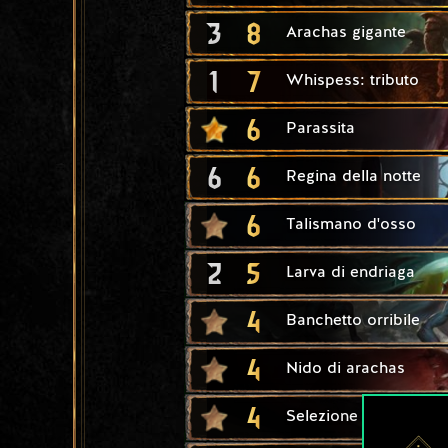
3
8
Arachas gigante
1
7
Whispess: tributo
6
Parassita
6
6
Regina della notte
6
Talismano d'osso
2
5
Larva di endriaga
4
Banchetto orribile
4
Nido di arachas
4
Selezione naturale