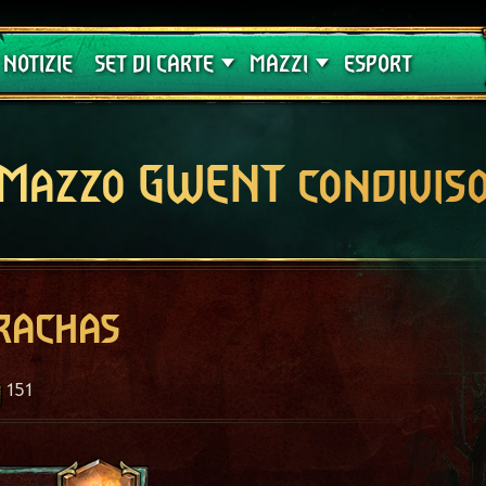
Crimson Curse
Guide
NOTIZIE
SET DI CARTE
MAZZI
ESPORT
Mazzo GWENT condivis
arachas
151