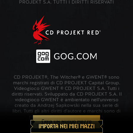
PROJEKT S.A. TUTTI I DIRITTI RISERVATI
CD PROJEKT®, The Witcher® e GWENT® sono
marchi registrati di CD PROJEKT Capital Group.
Videogioco GWENT © CD PROJEKT S.A. Tutti i
diritti riservati. Sviluppato da CD PROJEKT S.A. Il
videogioco GWENT è ambientato nell'universo
creato da Andrzej Sapkowski nella sua serie di
libri. Tutti gli altri diritti d'autore e marchi sono di
proprietà dei rispettivi proprietari.
Crea un nuovo mazzo
IMPORTA NEI MIEI MAZZI