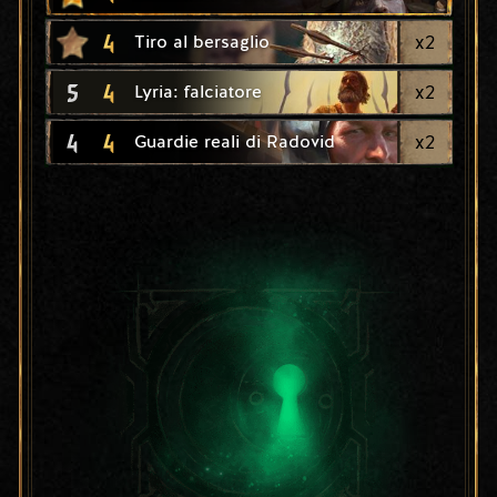
4
x
2
Tiro al bersaglio
5
4
x
2
Lyria: falciatore
4
4
x
2
Guardie reali di Radovid