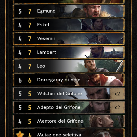
5
7
Egmund
4
7
Eskel
4
7
Vesemir
4
7
Lambert
4
7
Leo
6
6
Dorregaray di Vole
5
5
x
2
Witcher del Grifone
5
5
x
2
Adepto del Grifone
4
5
Mentore del Grifone
4
Mutazione selettiva