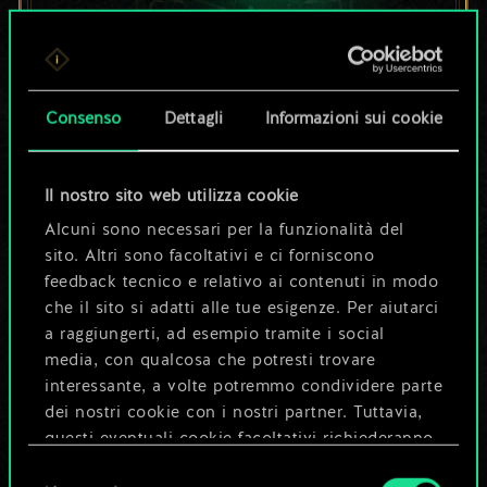
Per ora, è solo un
set di carte
Consenso
Dettagli
Informazioni sui cookie
condiviso.
Il nostro sito web utilizza cookie
Ma può diventare
Alcuni sono necessari per la funzionalità del
sito. Altri sono facoltativi e ci forniscono
molto altro!
feedback tecnico e relativo ai contenuti in modo
che il sito si adatti alle tue esigenze. Per aiutarci
a raggiungerti, ad esempio tramite i social
Dai un nome al mazzo e crea una
media, con qualcosa che potresti trovare
guida
interessante, a volte potremmo condividere parte
dei nostri cookie con i nostri partner. Tuttavia,
questi eventuali cookie facoltativi richiederanno
Modifica mazzo
la tua autorizzazione.
Selezione