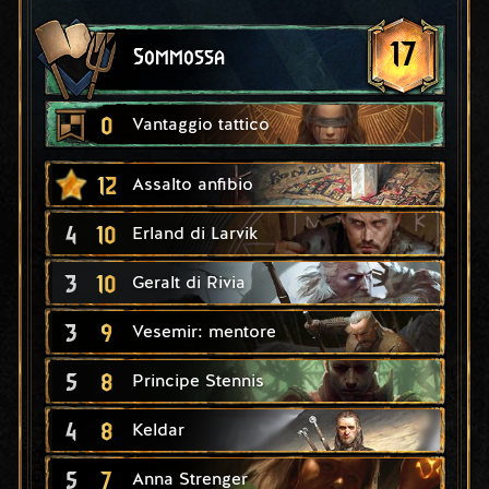
17
Sommossa
0
Vantaggio tattico
12
Assalto anfibio
4
10
Erland di Larvik
3
10
Geralt di Rivia
3
9
Vesemir: mentore
5
8
Principe Stennis
4
8
Keldar
5
7
Anna Strenger