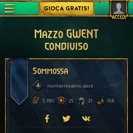
GIOCA GRATIS!
ACCEDI
Mazzo GWENT
condiviso
Sommossa
northernrealms
deck
5.780
25
21
158