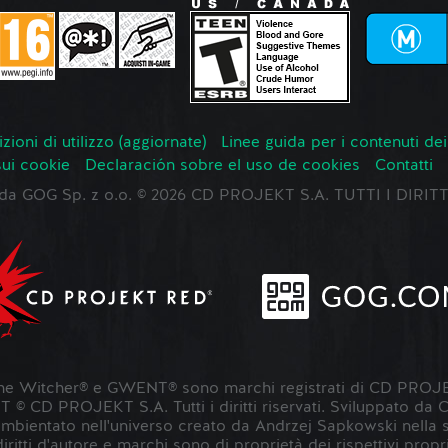
zioni di utilizzo (aggiornate)
Linee guida per i contenuti dei
sui cookie
Declaración sobre el uso de cookies
Contatti
o da GOG Sp. z o.o. © 2026 CD PROJEKT S.A. TUTTI I DIRIT
 Witcher® e GWENT® sono marchi registrati di CD PROJE
 CD PROJEKT S.A. Tutti i diritti riservati. Sviluppato da
entato nell'universo creato da Andrzej Sapkowski nella sua s
 diritti d'autore e marchi sono di proprietà dei rispettivi propri