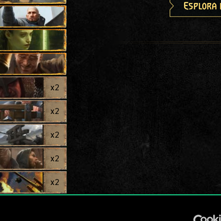
Esplora 
x
2
x
2
x
2
x
2
x
2