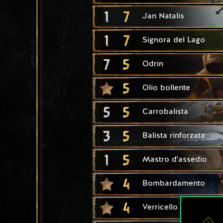
1
7
Jan Natalis
1
7
Signora del Lago
7
5
Odrin
5
Olio bollente
5
5
Carrobalista
3
5
Balista rinforzata
1
5
Mastro d'assedio
4
Bombardamento
4
Verricello