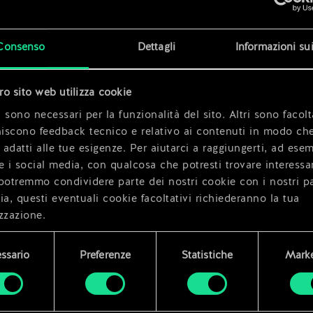
Consenso
Dettagli
Informazioni su
x
2
tro sito web utilizza cookie
 sono necessari per la funzionalità del sito. Altri sono facolt
niscono feedback tecnico e relativo ai contenuti in modo che
i adatti alle tue esigenze. Per aiutarci a raggiungerti, ad ese
e i social media, con qualcosa che potresti trovare interessa
potremmo condividere parte dei nostri cookie con i nostri pa
ia, questi eventuali cookie facoltativi richiederanno la tua
zzazione.
i dettagli su come utilizziamo i cookie e su come impostare l
ssario
Preferenze
Statistiche
Marke
enze sono disponibili nel menu "Impostazioni" qui sotto.