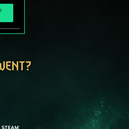
i
GWENT?