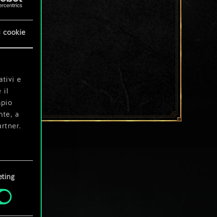
i cookie
ativi e
 il
mpio
nte, a
rtner.
e tue
ting