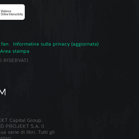
 fan
Informativa sulla privacy (aggiornata)
Area stampa
TI RISERVATI
KT Capital Group.
 CD PROJEKT S.A. Il
erie di libri. Tutti gli
etari.