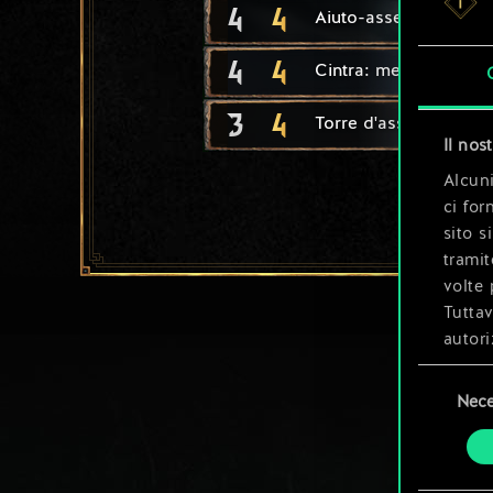
4
4
Aiuto-assediante
4
4
Cintra: messaggera
3
4
Torre d'assedio
Il nos
Alcuni
ci for
sito s
tramit
volte 
Tuttav
autori
Selezione
Tutti 
Nece
del
prefer
consenso