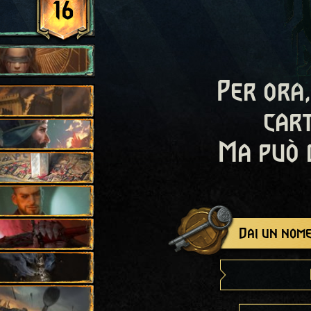
16
Per ora,
cart
Ma può 
Dai un nome