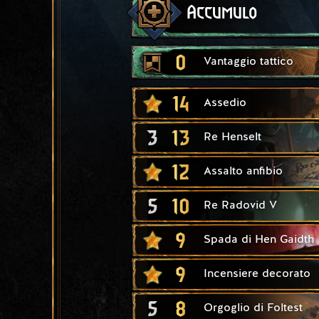
Accumulo
0
Vantaggio tattico
14
Assedio
3
13
Re Henselt
12
Assalto anfibio
5
10
Re Radovid V
9
Spada di Hen Gaidth
9
Incensiere decorato
5
8
Orgoglio di Foltest