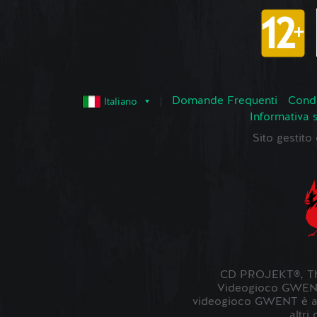
Domande Frequenti
Condi
Italiano
Informativa 
Sito gestit
CD PROJEKT®, The
Videogioco GWENT ©
videogioco GWENT è ambi
altri