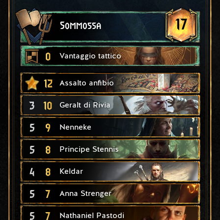
17
Sommossa
0
Vantaggio tattico
12
Assalto anfibio
3
10
Geralt di Rivia
5
9
Nenneke
5
8
Principe Stennis
4
8
Keldar
5
7
Anna Strenger
5
7
Nathaniel Pastodi