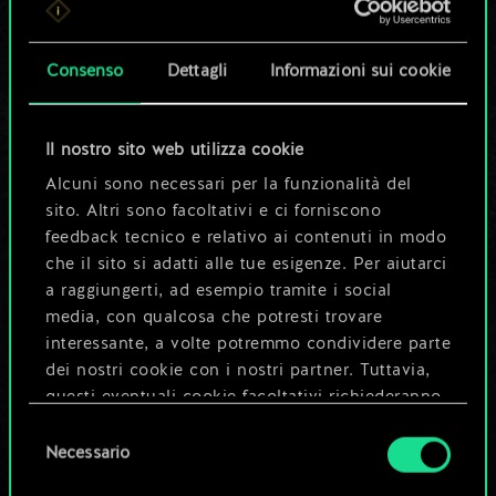
set di carte
condiviso.
Consenso
Dettagli
Informazioni sui cookie
Ma può diventare
Il nostro sito web utilizza cookie
molto altro!
Alcuni sono necessari per la funzionalità del
sito. Altri sono facoltativi e ci forniscono
feedback tecnico e relativo ai contenuti in modo
Dai un nome al mazzo e crea una
che il sito si adatti alle tue esigenze. Per aiutarci
guida
a raggiungerti, ad esempio tramite i social
media, con qualcosa che potresti trovare
interessante, a volte potremmo condividere parte
Modifica mazzo
dei nostri cookie con i nostri partner. Tuttavia,
questi eventuali cookie facoltativi richiederanno
OPPURE
la tua autorizzazione.
Selezione
Necessario
del
Tutti i dettagli su come utilizziamo i cookie e su
consenso
Esplora i mazzi della community