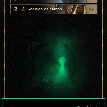
2
4
x
2
Medico da campo
Per ora, è solo un