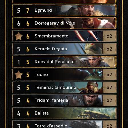
5
7
Egmund
6
6
Dorregaray di Vole
6
x
2
Smembramento
5
6
x
2
Kerack: fregata
1
5
Ronvid il Petulante
5
x
2
Tuono
5
5
x
2
Temeria: tamburino
5
4
x
2
Tridam: fanteria
4
4
Balista
3
4
x
2
Torre d'assedio