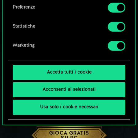
come impostare le tue preferenze sono
Preferenze
disponibili nel menu "Impostazioni" qui sotto.
Statistiche
Marketing
Accetta tutti i cookie
Acconsenti ai selezionati
Usa solo i cookie necessari
CHE NE DICI DI UNA PARTITA A GWENT?
GIOCA GRATIS
SU PC