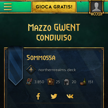
GIOCA GRATIS!
ACCEDI
Mazzo GWENT
condiviso
Sommossa
northernrealms
deck
3.850
25
20
151