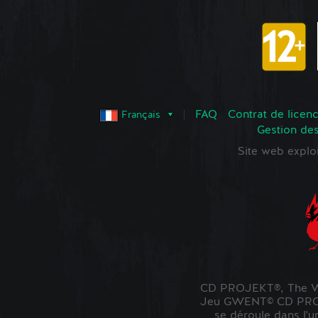
FAQ
Contrat de licence
Français
Gestion de
Site web expl
CD PROJEKT®, The Wi
Jeu GWENT© CD PROJE
se déroule dans l'u