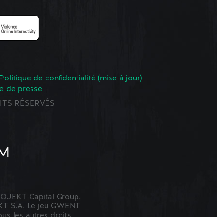
Politique de confidentialité (mise à jour)
e de presse
ROITS RÉSERVÉS
OJEKT Capital Group.
KT S.A. Le jeu GWENT
us les autres droits