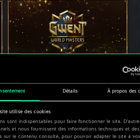
Le dernier tournoi des GWENT World
Masters aura lieu ce week-end !
8 décembre 2023
commentaires (0)
nsentement
Détails
À propos des 
site utilise des cookies
ns sont indispensables pour faire fonctionner le site. D'autre
nels et nous fournissent des informations techniques et des
s sur le contenu consulté, pour pouvoir adapter le site à vo