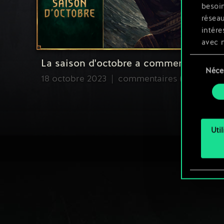
besoin
résea
intére
avec 
appli
Sélection
La saison d'octobre a commencé
Néce
du
18 octobre 2023
commentaires (0)
Vous p
consente
et mo
Uti