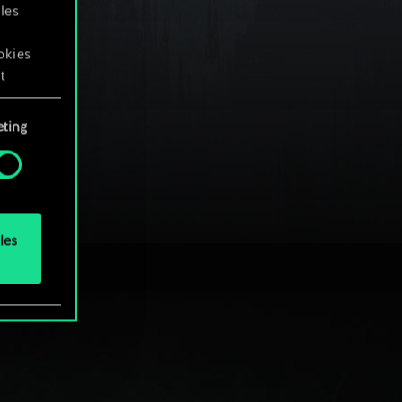
les
okies
t
ting
okies
.
les