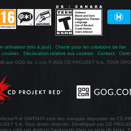
 utilisateur (mis à jour)
Charte pour les créations de fan
s cookies
Déclaration relative aux cookies
Contact
Centr
oité par GOG Sp. z o.o. © 2026 CD PROJEKT S.A. TOUS D
tcher® et GWENT® sont des marques déposées de CD PR
KT S.A. Tous droits réservés. Développé par CD PROJE
nivers créé par Andrzej Sapkowski dans sa série de livres. To