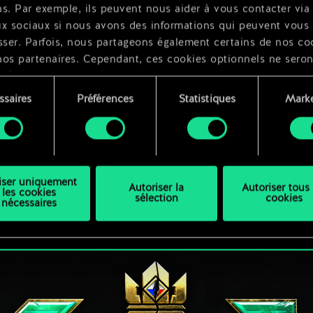
s. Par exemple, ils peuvent nous aider à vous contacter via 
ux sociaux si nous avons des informations qui peuvent vous
sser. Parfois, nous partageons également certains de nos co
nos partenaires. Cependant, ces cookies optionnels ne seron
qués qu'avec votre permission.
FAQ du Conseil d'équilibrage — De
ssaires
Préférences
Statistiques
Marke
quoi s'agit-il ? Comment l'utiliser ?
ouvez consulter tous les détails sur notre utilisation des co
ment
16 octobre 2023
commentaires (0)
difier vos préférences dans le menu "Paramètres" ci-dessous
liser uniquement
Autoriser la
Autoriser tous 
les cookies
sélection
cookies
nécessaires