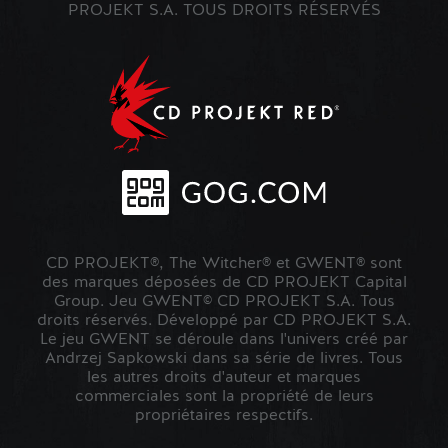
PROJEKT S.A. TOUS DROITS RÉSERVÉS
CD PROJEKT®, The Witcher® et GWENT® sont
des marques déposées de CD PROJEKT Capital
Group. Jeu GWENT© CD PROJEKT S.A. Tous
droits réservés. Développé par CD PROJEKT S.A.
Le jeu GWENT se déroule dans l'univers créé par
Andrzej Sapkowski dans sa série de livres. Tous
les autres droits d'auteur et marques
commerciales sont la propriété de leurs
propriétaires respectifs.