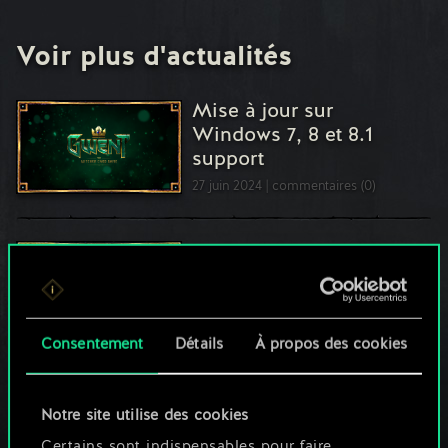
Voir plus d'actualités
Mise à jour sur
Windows 7, 8 et 8.1
support
27 juin 2024
commentaires (0)
Le dernier tournoi des
GWENT World Masters
aura lieu ce week-end !
8 décembre 2023
commentaires (0)
Consentement
Détails
À propos des cookies
La saison d'octobre a
commencé
Notre site utilise des cookies
18 octobre 2023
commentaires (0)
Certains sont indispensables pour faire