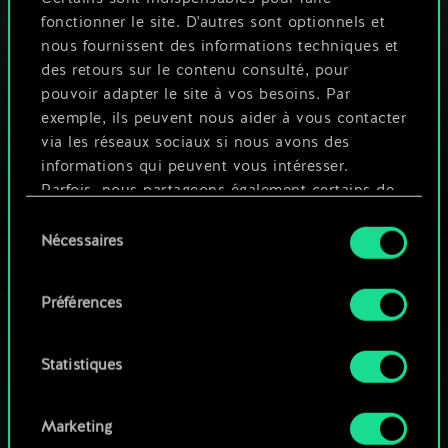
fonctionner le site. D'autres sont optionnels et
nous fournissent des informations techniques et
des retours sur le contenu consulté, pour
FAQ du Conseil
pouvoir adapter le site à vos besoins. Par
d'équilibrage — De quoi
exemple, ils peuvent nous aider à vous contacter
s'agit-il ? Comment…
via les réseaux sociaux si nous avons des
16 octobre 2023
commentaires (0)
informations qui peuvent vous intéresser.
Parfois, nous partageons également certains de
nos cookies avec nos partenaires. Cependant,
Sélection
ces cookies optionnels ne seront appliqués
Nécessaires
du
qu'avec votre permission.
consentement
Préférences
Vous pouvez consulter tous les détails sur notre
utilisation des cookies et modifier vos
préférences dans le menu "Paramètres" ci-
Statistiques
dessous.
Marketing