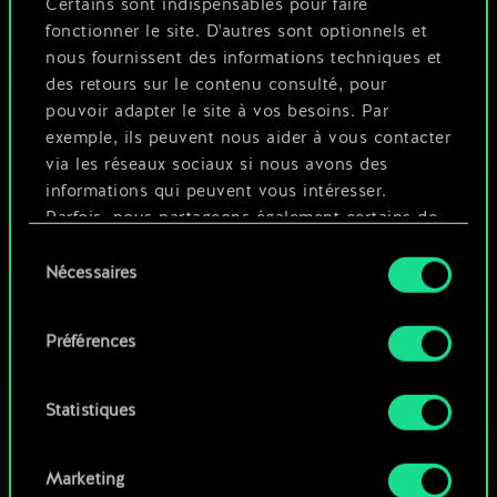
Certains sont indispensables pour faire
4
4
x
2
Endriague guerrière
fonctionner le site. D'autres sont optionnels et
nous fournissent des informations techniques et
4
4
x
2
Œufs d'endriague
des retours sur le contenu consulté, pour
pouvoir adapter le site à vos besoins. Par
4
4
x
2
Spectre de minuit
exemple, ils peuvent nous aider à vous contacter
via les réseaux sociaux si nous avons des
informations qui peuvent vous intéresser.
Parfois, nous partageons également certains de
nos cookies avec nos partenaires. Cependant,
Sélection
ces cookies optionnels ne seront appliqués
Nécessaires
du
qu'avec votre permission.
consentement
Préférences
Vous pouvez consulter tous les détails sur notre
utilisation des cookies et modifier vos
préférences dans le menu "Paramètres" ci-
Statistiques
dessous.
Marketing