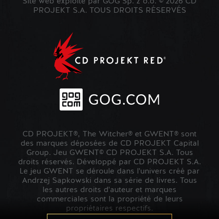
Site web exploité par GOG Sp. z o.o. © 2026 CD
PROJEKT S.A. TOUS DROITS RÉSERVÉS
CD PROJEKT®, The Witcher® et GWENT® sont
des marques déposées de CD PROJEKT Capital
Group. Jeu GWENT© CD PROJEKT S.A. Tous
droits réservés. Développé par CD PROJEKT S.A.
Le jeu GWENT se déroule dans l'univers créé par
Andrzej Sapkowski dans sa série de livres. Tous
les autres droits d'auteur et marques
commerciales sont la propriété de leurs
propriétaires respectifs.