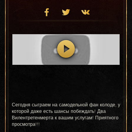
Сегодня сыграем на самодельной фан колоде, у 
которой даже есть шансы побеждать! Два 
Вилентретенмерта к вашим услугам! Приятного 
просмотра!!!