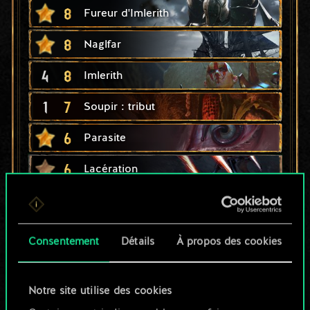
8
Fureur d'Imlerith
8
Naglfar
4
8
Imlerith
1
7
Soupir : tribut
6
Parasite
6
Lacération
5
x
2
Bond de prédateur
4
Festin immonde
Consentement
Détails
À propos des cookies
4
4
x
2
Brumelin
4
4
Notre site utilise des cookies
Slyzard