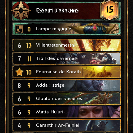
15
Essaim d'arachas
0
Lampe magique
6
13
Villentretenmerth
7
11
Troll des cavernes
10
Fournaise de Korath
8
9
Adda : strige
6
9
Glouton des vasières
6
9
Matta Hu'uri
4
9
Caranthir Ar-Feiniel