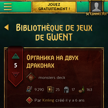
JOUEZ
GRATUITEMENT !
SE CONNECTER
Bibliothèque de jeux
de GWENT
Органика на двух
5
драконах
monsters
deck
9 290
25
17
163
Par
créé
Kinling
il y a 6 ans