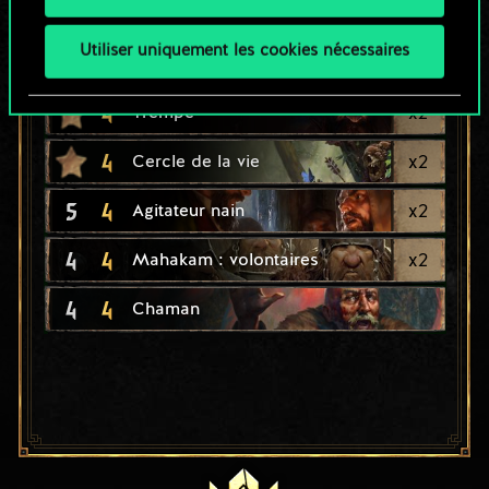
4
5
x
2
Hamadryade
Utiliser uniquement les cookies nécessaires
4
x
2
Caresse de dryade
4
x
2
Trempe
4
x
2
Cercle de la vie
5
4
x
2
Agitateur nain
4
4
x
2
Mahakam : volontaires
4
4
Chaman