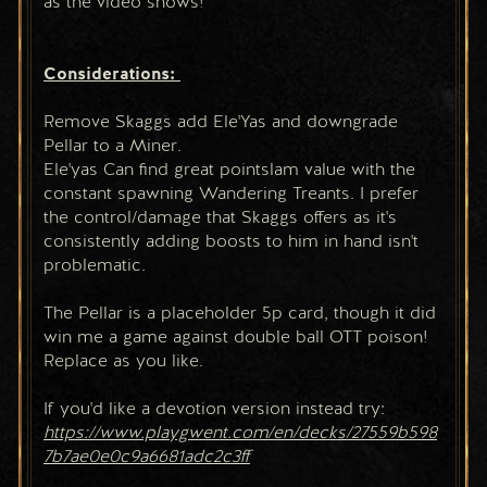
as the video shows!
Considerations: 
Remove Skaggs add Ele'Yas and downgrade 
Pellar to a Miner. 
Ele'yas Can find great pointslam value with the 
constant spawning Wandering Treants. I prefer 
the control/damage that Skaggs offers as it's 
consistently adding boosts to him in hand isn't 
problematic. 
The Pellar is a placeholder 5p card, though it did 
win me a game against double ball OTT poison! 
Replace as you like. 
If you'd like a devotion version instead try: 
https://www.playgwent.com/en/decks/27559b598
7b7ae0e0c9a6681adc2c3ff