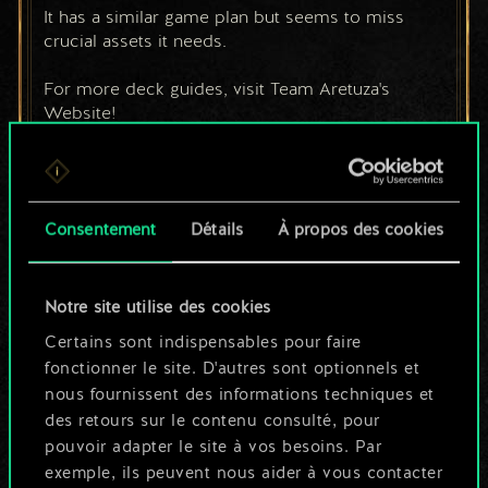
It has a similar game plan but seems to miss 
crucial assets it needs. 
For more deck guides, visit Team Aretuza's 
Website!
https://www.teamaretuza.com/
Consentement
Détails
À propos des cookies
Notre site utilise des cookies
15
Don de la nature
Certains sont indispensables pour faire
fonctionner le site. D'autres sont optionnels et
0
Avantage tactique
nous fournissent des informations techniques et
des retours sur le contenu consulté, pour
pouvoir adapter le site à vos besoins. Par
12
Oniromancie
exemple, ils peuvent nous aider à vous contacter