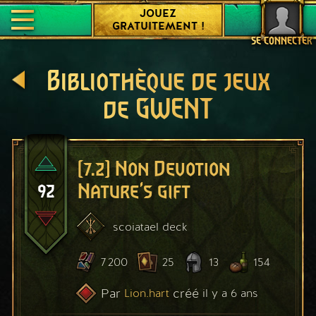
JOUEZ
GRATUITEMENT !
SE CONNECTER
Bibliothèque de jeux
de GWENT
[7.2] Non Devotion
92
Nature's gift
scoiatael
deck
7 200
25
13
154
Par
créé
Lion.hart
il y a 6 ans