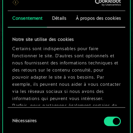
n'est qu'un jeu de
Consentement
Détails
À propos des cookies
cartes partagé.
Mais cela peut être
Notre site utilise des cookies
tellement plus !
Certains sont indispensables pour faire
fonctionner le site. D'autres sont optionnels et
nous fournissent des informations techniques et
Nommer ce jeu et créer un guide
des retours sur le contenu consulté, pour
pouvoir adapter le site à vos besoins. Par
exemple, ils peuvent nous aider à vous contacter
Modifier le jeu
via les réseaux sociaux si nous avons des
informations qui peuvent vous intéresser.
OU
Parfois, nous partageons également certains de
nos cookies avec nos partenaires. Cependant,
Sélection
ces cookies optionnels ne seront appliqués
Nécessaires
du
Parcourir les jeux de la communauté
qu'avec votre permission.
consentement