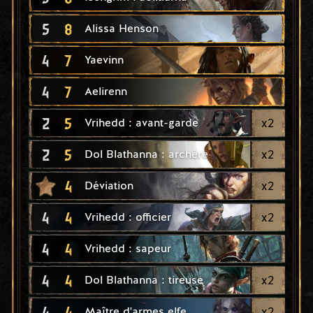
5
8
Alissa Henson
4
7
Yaevinn
4
7
Aelirenn
2
5
x
2
Vrihedd : avant-garde
2
5
x
2
Dol Blathanna : archère
4
x
2
Déviation
4
4
x
2
Vrihedd : officier
4
4
Vrihedd : sapeur
4
4
x
2
Dol Blathanna : tireuse
4
4
x
2
Maître d'armes elfe