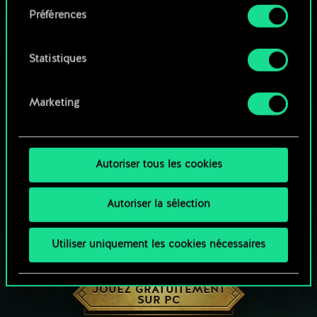
Préférences
Vous pouvez consulter tous les détails sur notre
utilisation des cookies et modifier vos
préférences dans le menu "Paramètres" ci-
Statistiques
dessous.
Marketing
Autoriser tous les cookies
Autoriser la sélection
Utiliser uniquement les cookies nécessaires
UNE PETITE PARTIE DE GWENT ?
JOUEZ GRATUITEMENT
SUR PC