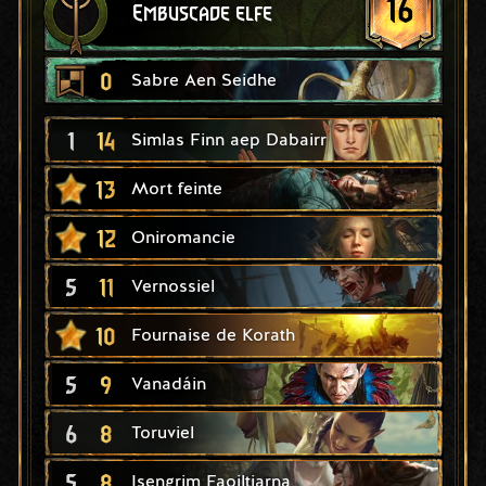
16
Embuscade elfe
0
Sabre Aen Seidhe
1
14
Simlas Finn aep Dabairr
13
Mort feinte
12
Oniromancie
5
11
Vernossiel
10
Fournaise de Korath
5
9
Vanadáin
6
8
Toruviel
5
8
Isengrim Faoiltiarna