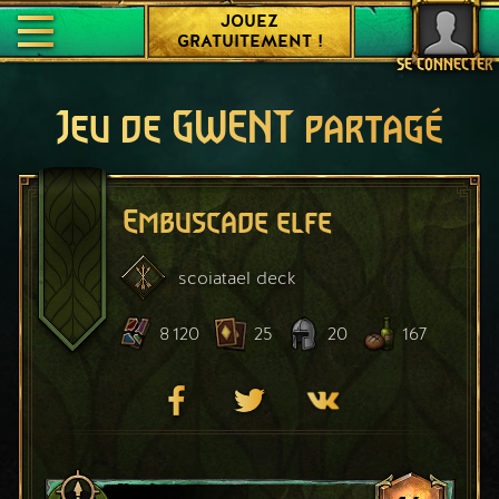
JOUEZ
GRATUITEMENT !
SE CONNECTER
Jeu de GWENT partagé
Embuscade elfe
scoiatael
deck
8 120
25
20
167