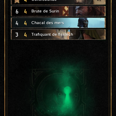
6
4
Brute de Surin
4
4
Chacal des mers
3
4
Trafiquant de fisstech