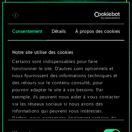
Pour l'instant, ce
Consentement
Détails
À propos des cookies
n'est qu'un jeu de
cartes partagé.
Notre site utilise des cookies
Mais cela peut être
Certains sont indispensables pour faire
fonctionner le site. D'autres sont optionnels et
tellement plus !
nous fournissent des informations techniques et
des retours sur le contenu consulté, pour
pouvoir adapter le site à vos besoins. Par
Nommer ce jeu et créer un guide
exemple, ils peuvent nous aider à vous contacter
via les réseaux sociaux si nous avons des
informations qui peuvent vous intéresser.
Modifier le jeu
Parfois, nous partageons également certains de
nos cookies avec nos partenaires. Cependant,
Sélection