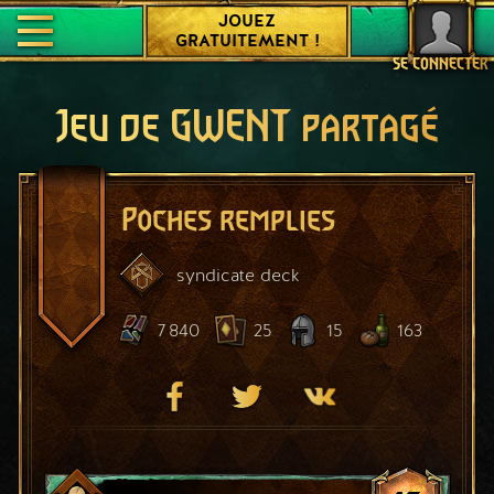
JOUEZ
GRATUITEMENT !
SE CONNECTER
Jeu de GWENT partagé
Poches remplies
syndicate
deck
7 840
25
15
163