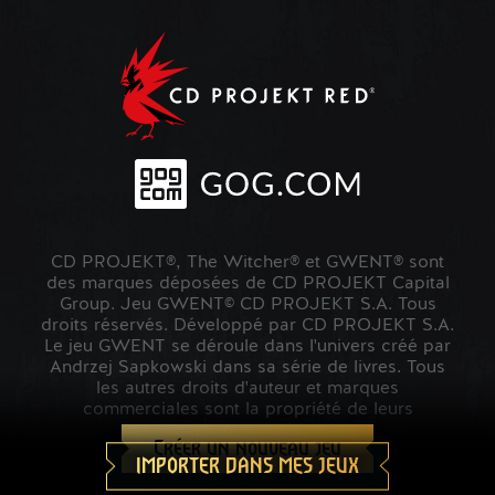
CD PROJEKT®, The Witcher® et GWENT® sont
des marques déposées de CD PROJEKT Capital
Group. Jeu GWENT© CD PROJEKT S.A. Tous
droits réservés. Développé par CD PROJEKT S.A.
Le jeu GWENT se déroule dans l'univers créé par
Andrzej Sapkowski dans sa série de livres. Tous
les autres droits d'auteur et marques
commerciales sont la propriété de leurs
propriétaires respectifs.
Créer un nouveau jeu
IMPORTER DANS MES JEUX