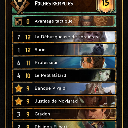
15
Poches remplies
0
Avantage tactique
7
12
La Débusqueuse de sorcières
1
12
Surin
6
11
Professeur
4
10
Le Petit Bâtard
9
Banque Vivaldi
9
Justice de Novigrad
3
9
Graden
2
9
Philippa Eilhart