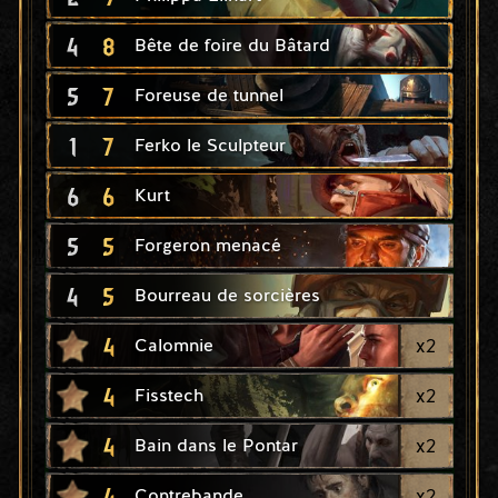
4
8
Bête de foire du Bâtard
5
7
Foreuse de tunnel
1
7
Ferko le Sculpteur
6
6
Kurt
5
5
Forgeron menacé
4
5
Bourreau de sorcières
4
x
2
Calomnie
4
x
2
Fisstech
4
x
2
Bain dans le Pontar
4
x
2
Contrebande