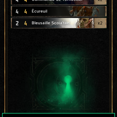
4
4
Écureuil
2
4
x
2
Bleusaille Scoia'tael