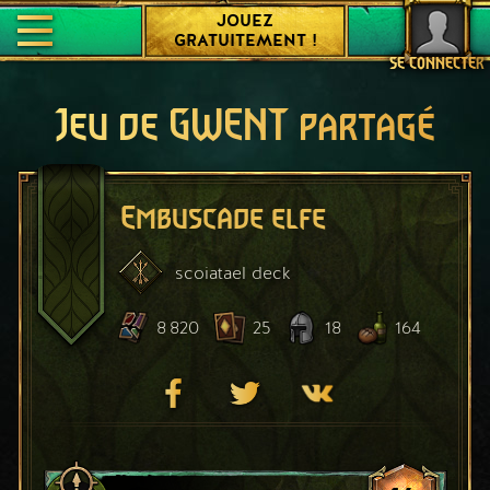
JOUEZ
GRATUITEMENT !
SE CONNECTER
Jeu de GWENT partagé
Embuscade elfe
scoiatael
deck
8 820
25
18
164