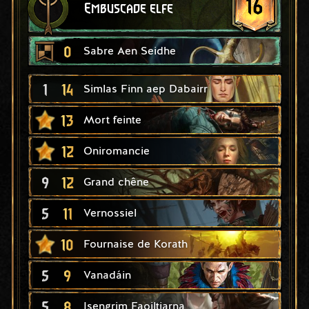
16
Embuscade elfe
0
Sabre Aen Seidhe
1
14
Simlas Finn aep Dabairr
13
Mort feinte
12
Oniromancie
9
12
Grand chêne
5
11
Vernossiel
10
Fournaise de Korath
5
9
Vanadáin
5
8
Isengrim Faoiltiarna