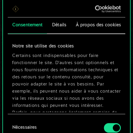
Pour l'instant, ce
n'est qu'un jeu de
Consentement
Détails
À propos des cookies
cartes partagé.
Notre site utilise des cookies
Mais cela peut être
Certains sont indispensables pour faire
tellement plus !
fonctionner le site. D'autres sont optionnels et
nous fournissent des informations techniques et
des retours sur le contenu consulté, pour
Nommer ce jeu et créer un guide
pouvoir adapter le site à vos besoins. Par
exemple, ils peuvent nous aider à vous contacter
via les réseaux sociaux si nous avons des
Modifier le jeu
informations qui peuvent vous intéresser.
Parfois, nous partageons également certains de
OU
nos cookies avec nos partenaires. Cependant,
Sélection
ces cookies optionnels ne seront appliqués
Nécessaires
du