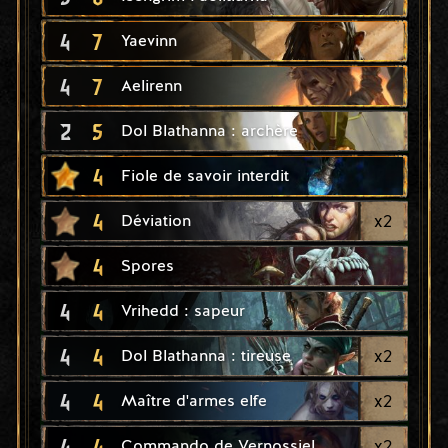
4
7
Yaevinn
4
7
Aelirenn
2
5
Dol Blathanna : archère
4
Fiole de savoir interdit
4
x
2
Déviation
4
Spores
4
4
Vrihedd : sapeur
4
4
x
2
Dol Blathanna : tireuse
4
4
x
2
Maître d'armes elfe
4
4
x
2
Commando de Vernossiel