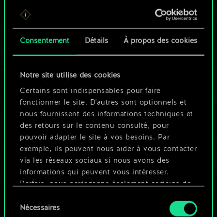
Pour l'instant, ce
n'est qu'un jeu de
Consentement
Détails
À propos des cookies
cartes partagé.
Notre site utilise des cookies
Mais cela peut être
Certains sont indispensables pour faire
tellement plus !
fonctionner le site. D'autres sont optionnels et
nous fournissent des informations techniques et
des retours sur le contenu consulté, pour
Nommer ce jeu et créer un guide
pouvoir adapter le site à vos besoins. Par
exemple, ils peuvent nous aider à vous contacter
via les réseaux sociaux si nous avons des
Modifier le jeu
informations qui peuvent vous intéresser.
Parfois, nous partageons également certains de
OU
nos cookies avec nos partenaires. Cependant,
Sélection
ces cookies optionnels ne seront appliqués
Nécessaires
du