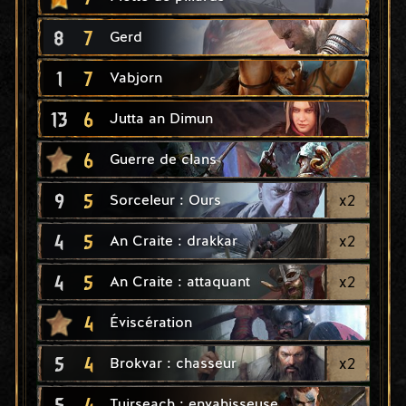
8
7
Gerd
1
7
Vabjorn
13
6
Jutta an Dimun
6
Guerre de clans
9
5
x
2
Sorceleur : Ours
4
5
x
2
An Craite : drakkar
4
5
x
2
An Craite : attaquant
4
Éviscération
5
4
x
2
Brokvar : chasseur
5
4
Tuirseach : envahisseuse