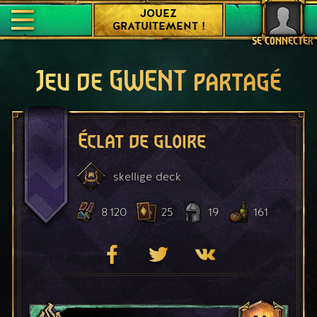
JOUEZ
GRATUITEMENT !
SE CONNECTER
Jeu de GWENT partagé
Éclat de gloire
skellige
deck
8 120
25
19
161