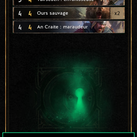
4
4
x
2
Ours sauvage
4
4
An Craite : maraudeur