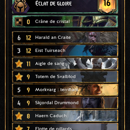
16
Éclat de gloire
0
Crâne de cristal
6
12
Harald an Craite
3
12
Eist Tuirseach
11
Aigle de sang
9
Totem de Svalblod
5
9
Morkvarg : terrifiant
4
9
Skjordal Drummond
8
Haern Caduch
7
Flotte de pillards