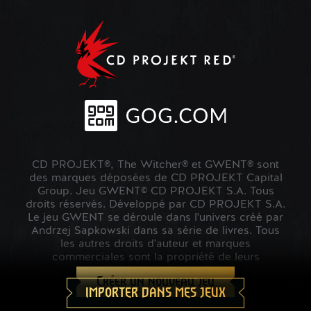
CD PROJEKT®, The Witcher® et GWENT® sont
des marques déposées de CD PROJEKT Capital
Group. Jeu GWENT© CD PROJEKT S.A. Tous
droits réservés. Développé par CD PROJEKT S.A.
Le jeu GWENT se déroule dans l'univers créé par
Andrzej Sapkowski dans sa série de livres. Tous
les autres droits d'auteur et marques
commerciales sont la propriété de leurs
propriétaires respectifs.
Créer un nouveau jeu
IMPORTER DANS MES JEUX