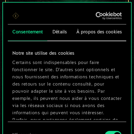
Pour l'instant, ce
Consentement
Détails
À propos des cookies
n'est qu'un jeu de
cartes partagé.
Notre site utilise des cookies
Mais cela peut être
Certains sont indispensables pour faire
fonctionner le site. D'autres sont optionnels et
tellement plus !
nous fournissent des informations techniques et
des retours sur le contenu consulté, pour
pouvoir adapter le site à vos besoins. Par
Nommer ce jeu et créer un guide
exemple, ils peuvent nous aider à vous contacter
via les réseaux sociaux si nous avons des
informations qui peuvent vous intéresser.
Modifier le jeu
Parfois, nous partageons également certains de
nos cookies avec nos partenaires. Cependant,
Sélection