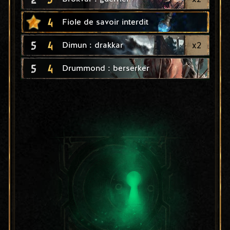
4
Fiole de savoir interdit
5
4
x
2
Dimun : drakkar
5
4
Drummond : berserker