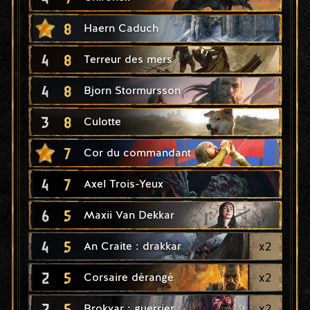
8
Haern Caduch
4
8
Terreur des mers
4
8
Bjorn Stormursson
3
8
Culotte
7
Cor du commandant
4
7
Axel Trois-Yeux
6
5
Maxii Van Dekkar
4
5
x
2
An Craite : drakkar
2
5
x
2
Corsaire dérangé
2
5
x
2
Brokvar : guerrier