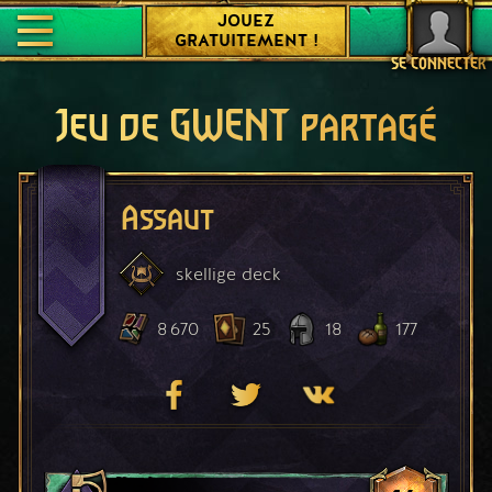
JOUEZ
GRATUITEMENT !
SE CONNECTER
Jeu de GWENT partagé
Assaut
skellige
deck
8 670
25
18
177