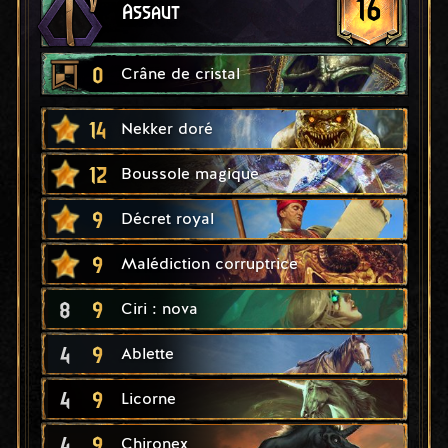
16
Assaut
0
Crâne de cristal
14
Nekker doré
12
Boussole magique
9
Décret royal
9
Malédiction corruptrice
8
9
Ciri : nova
4
9
Ablette
4
9
Licorne
4
9
Chironex