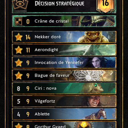
16
Décision stratégique
0
Crâne de cristal
14
Nekker doré
11
Aerondight
9
Invocation de Yennefer
9
Bague de faveur
8
9
Ciri : nova
5
9
Vilgefortz
4
9
Ablette
8
Gorthur Gvaed