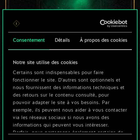
Pour l'instant, ce
Consentement
Détails
À propos des cookies
n'est qu'un jeu de
Notre site utilise des cookies
cartes partagé.
Certains sont indispensables pour faire
Mais cela peut être
fonctionner le site. D'autres sont optionnels et
nous fournissent des informations techniques et
tellement plus !
des retours sur le contenu consulté, pour
pouvoir adapter le site à vos besoins. Par
exemple, ils peuvent nous aider à vous contacter
Nommer ce jeu et créer un guide
via les réseaux sociaux si nous avons des
informations qui peuvent vous intéresser.
Parfois, nous partageons également certains de
Modifier le jeu