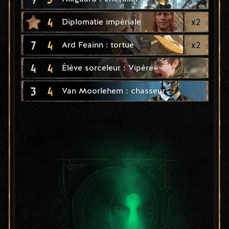
4
x
2
Diplomatie impériale
7
4
x
2
Ard Feainn : tortue
4
4
Élève sorceleur : Vipère
3
4
Van Moorlehem : chasseur