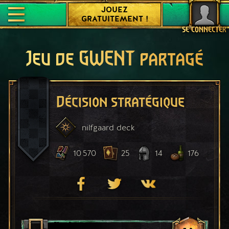
JOUEZ
GRATUITEMENT !
SE CONNECTER
Jeu de GWENT partagé
Décision stratégique
nilfgaard
deck
10 570
25
14
176