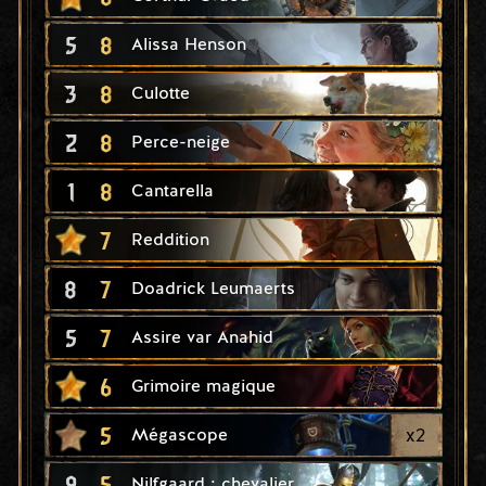
5
8
Alissa Henson
3
8
Culotte
2
8
Perce-neige
1
8
Cantarella
7
Reddition
8
7
Doadrick Leumaerts
5
7
Assire var Anahid
6
Grimoire magique
5
x
2
Mégascope
9
5
Nilfgaard : chevalier