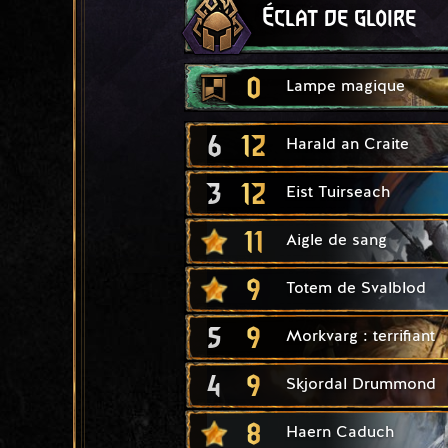
Éclat de gloire
0
Lampe magique
6
12
Harald an Craite
3
12
Eist Tuirseach
11
Aigle de sang
9
Totem de Svalblod
5
9
Morkvarg : terrifiant
4
9
Skjordal Drummond
8
Haern Caduch