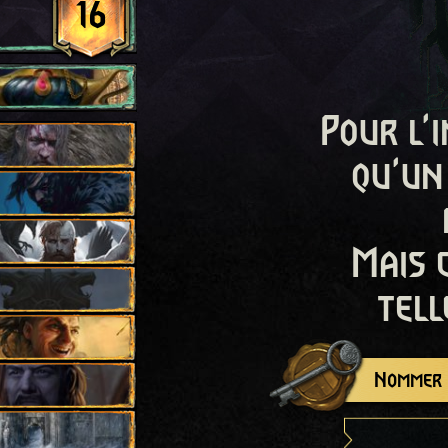
16
Pour l'i
qu'un
Mais 
tell
Nommer c