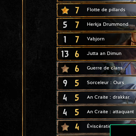
7
Flotte de pillards
5
7
Herkja Drummond
1
7
Vabjorn
13
6
Jutta an Dimun
6
Guerre de clans
9
5
Sorceleur : Ours
4
5
An Craite : drakkar
4
5
An Craite : attaquant
4
Éviscération