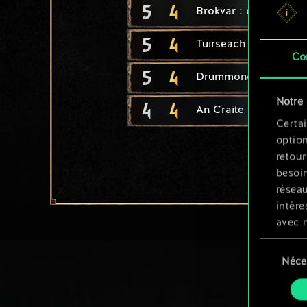
5
4
Brokvar : chasseur
5
4
Tuirseach : envahiss
Co
5
4
Drummond : berserke
Notre 
4
4
An Craite : maraudeu
Certai
option
retour
besoin
résea
intére
avec 
appli
Sélection
Néce
du
Vous p
consente
et mo