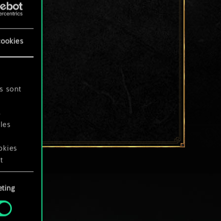
cookies
s sont
s
les
okies
t
ting
okies
.