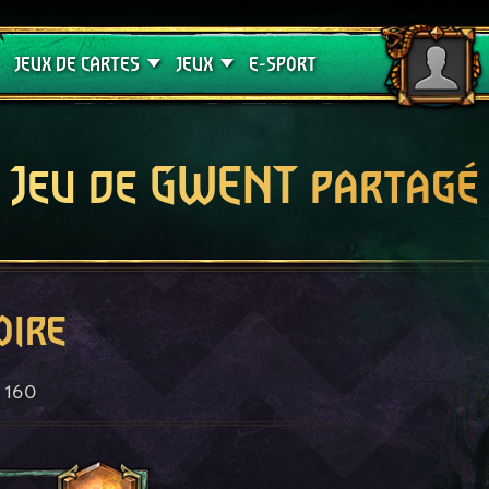
Crimson Curse
Guides de jeux
JEUX DE CARTES
JEUX
E-SPORT
Jeu de GWENT partagé
oire
160