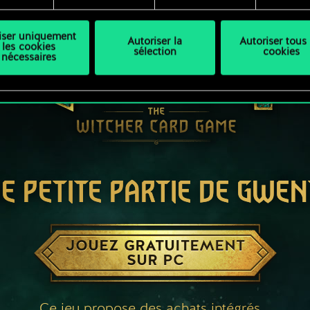
liser uniquement
Autoriser la
Autoriser tous 
les cookies
sélection
cookies
nécessaires
E PETITE PARTIE DE GWEN
JOUEZ GRATUITEMENT
SUR PC
Ce jeu propose des achats intégrés