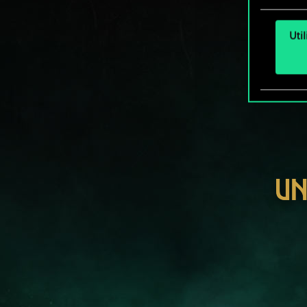
Uti
UN