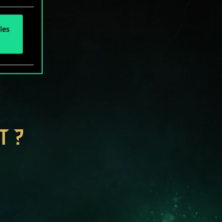
les
T ?