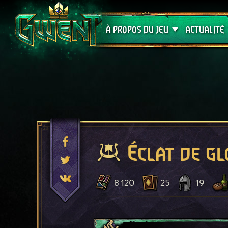
Assistance
À PROPOS DU JEU
ACTUALITÉ
Éclat de gl
8 120
25
19