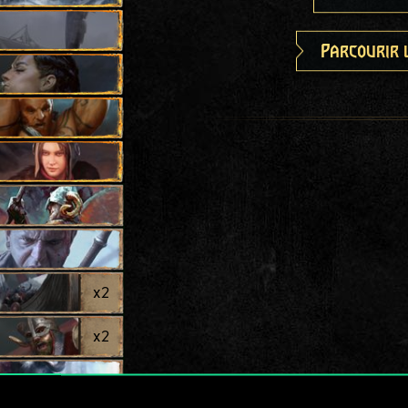
Parcourir 
x
2
x
2