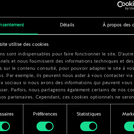
x
2
euse
x
2
nsentement
Détails
À propos des 
r
x
2
site utilise des cookies
r
ns sont indispensables pour faire fonctionner le site. D'autre
nels et nous fournissent des informations techniques et des
s sur le contenu consulté, pour pouvoir adapter le site à vo
s. Par exemple, ils peuvent nous aider à vous contacter via 
ux sociaux si nous avons des informations qui peuvent vous
sser. Parfois, nous partageons également certains de nos co
nos partenaires. Cependant, ces cookies optionnels ne seron
qués qu'avec votre permission.
ssaires
Préférences
Statistiques
Marke
ouvez consulter tous les détails sur notre utilisation des co
ment
difier vos préférences dans le menu "Paramètres" ci-dessous