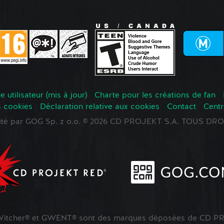
 utilisateur (mis à jour)
Charte pour les créations de fan
s cookies
Déclaration relative aux cookies
Contact
Centr
oité par GOG Sp. z o.o. © 2026 CD PROJEKT S.A. TOUS D
tcher® et GWENT® sont des marques déposées de CD PR