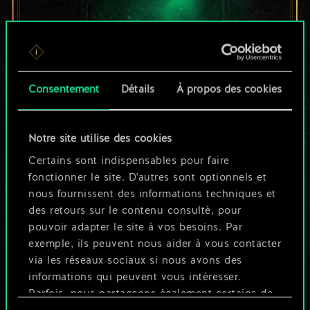
Pour l'instant, ce
Consentement
Détails
À propos des cookies
n'est qu'un jeu de
Notre site utilise des cookies
cartes partagé.
Certains sont indispensables pour faire
Mais cela peut être
fonctionner le site. D'autres sont optionnels et
nous fournissent des informations techniques et
tellement plus !
des retours sur le contenu consulté, pour
pouvoir adapter le site à vos besoins. Par
exemple, ils peuvent nous aider à vous contacter
Nommer ce jeu et créer un guide
via les réseaux sociaux si nous avons des
informations qui peuvent vous intéresser.
Parfois, nous partageons également certains de
Modifier le jeu