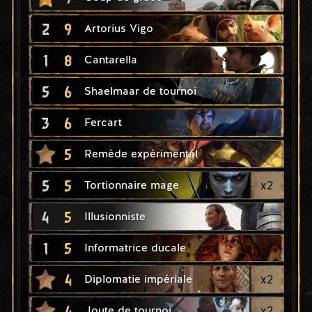
2
9
Artorius Vigo
1
8
Cantarella
5
6
Shaelmaar de tournoi
3
6
Fercart
5
Remède expérimental
5
5
x
2
Tortionnaire mage
4
5
Illusionniste
1
5
Informatrice ducale
4
x
2
Diplomatie impériale
4
x
2
Joute de tournoi