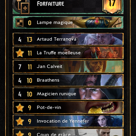
17
Forfaiture
0
Lampe magique
4
13
Artaud Terranova
11
La Truffe moelleuse
7
11
Jan Calveit
4
10
Braathens
4
10
Magicien runique
9
Pot-de-vin
9
Invocation de Yennefer
9
Coup de grâce