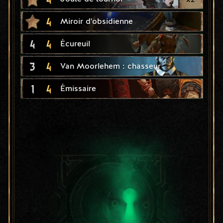
4
Miroir d'obsidienne
4
4
Écureuil
3
4
Van Moorlehem : chasseur
1
4
Émissaire