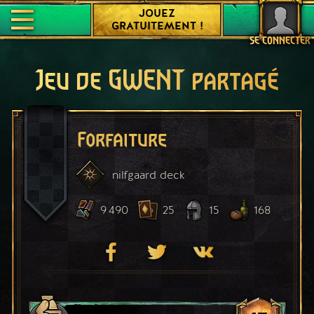
JOUEZ
GRATUITEMENT !
SE CONNECTER
Jeu de GWENT partagé
Forfaiture
nilfgaard
deck
9 490
25
15
168