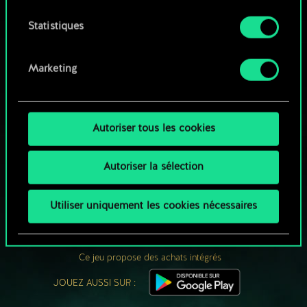
utilisation des cookies et modifier vos
préférences dans le menu "Paramètres" ci-
Statistiques
dessous.
Marketing
Autoriser tous les cookies
Autoriser la sélection
UNE PETITE PARTIE DE GWENT ?
Utiliser uniquement les cookies nécessaires
JOUEZ GRATUITEMENT
SUR PC
Ce jeu propose des achats intégrés
JOUEZ AUSSI SUR :