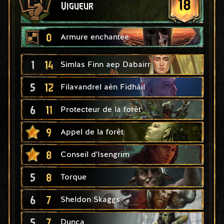
18
Vigueur
0
Armure enchantée
1
14
Simlas Finn aep Dabairr
5
12
Filavandrel aén Fidháil
6
11
Protecteur de la forêt
9
Appel de la forêt
8
Conseil d'Isengrim
5
8
Torque
6
7
Sheldon Skaggs
5
7
Dunca