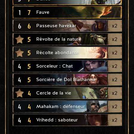
1
7
Fauve
6
6
x
2
Passeuse havekar
5
x
2
Révolte de la nature
5
x
2
Récolte abondante
4
5
x
2
Sorceleur : Chat
4
5
x
2
Sorcière de Dol Blathanna
4
x
2
Cercle de la vie
4
4
x
2
Mahakam : défenseur
4
4
x
2
Vrihedd : saboteur