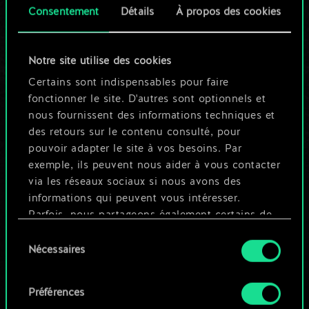
Consentement
Détails
À propos des cookies
Mais cela peut être
tellement plus !
Notre site utilise des cookies
Certains sont indispensables pour faire
fonctionner le site. D'autres sont optionnels et
Nommer ce jeu et créer un guide
nous fournissent des informations techniques et
des retours sur le contenu consulté, pour
Modifier le jeu
pouvoir adapter le site à vos besoins. Par
exemple, ils peuvent nous aider à vous contacter
via les réseaux sociaux si nous avons des
OU
informations qui peuvent vous intéresser.
Parfois, nous partageons également certains de
Parcourir les jeux de la communauté
nos cookies avec nos partenaires. Cependant,
Sélection
ces cookies optionnels ne seront appliqués
Nécessaires
du
qu'avec votre permission.
consentement
Préférences
Vous pouvez consulter tous les détails sur notre