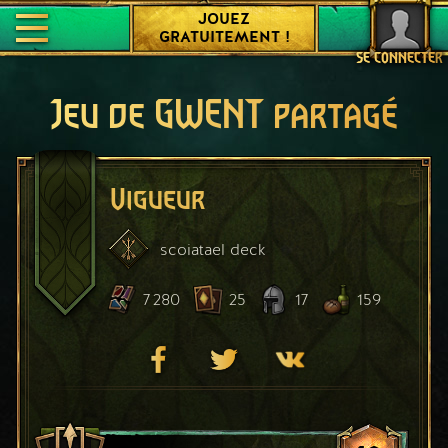
JOUEZ
GRATUITEMENT !
SE CONNECTER
Jeu de GWENT partagé
Vigueur
scoiatael
deck
7 280
25
17
159