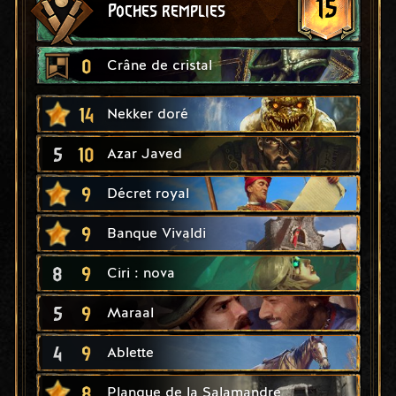
15
Poches remplies
0
Crâne de cristal
14
Nekker doré
5
10
Azar Javed
9
Décret royal
9
Banque Vivaldi
8
9
Ciri : nova
5
9
Maraal
4
9
Ablette
8
Planque de la Salamandre