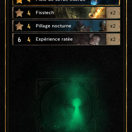
4
x
2
Fisstech
4
x
2
Pillage nocturne
6
4
x
2
Expérience ratée