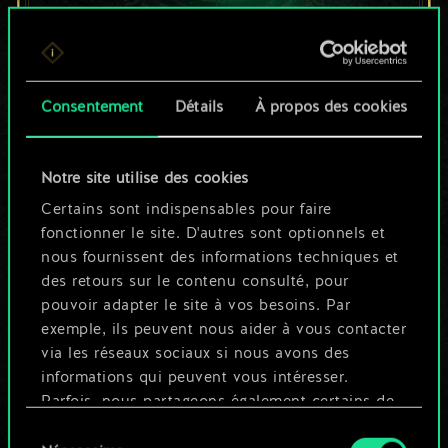
Pour l'instant, ce
Consentement
Détails
À propos des cookies
n'est qu'un jeu de
cartes partagé.
Notre site utilise des cookies
Mais cela peut être
Certains sont indispensables pour faire
fonctionner le site. D'autres sont optionnels et
tellement plus !
nous fournissent des informations techniques et
des retours sur le contenu consulté, pour
pouvoir adapter le site à vos besoins. Par
Nommer ce jeu et créer un guide
exemple, ils peuvent nous aider à vous contacter
via les réseaux sociaux si nous avons des
informations qui peuvent vous intéresser.
Modifier le jeu
Parfois, nous partageons également certains de
nos cookies avec nos partenaires. Cependant,
Sélection