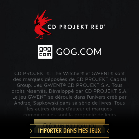
CD PROJEKT®, The Witcher® et GWENT® sont
des marques déposées de CD PROJEKT Capital
Group. Jeu GWENT© CD PROJEKT S.A. Tous
droits réservés. Développé par CD PROJEKT S.A.
Le jeu GWENT se déroule dans l'univers créé par
Andrzej Sapkowski dans sa série de livres. Tous
les autres droits d'auteur et marques
commerciales sont la propriété de leurs
propriétaires respectifs.
Créer un nouveau jeu
IMPORTER DANS MES JEUX