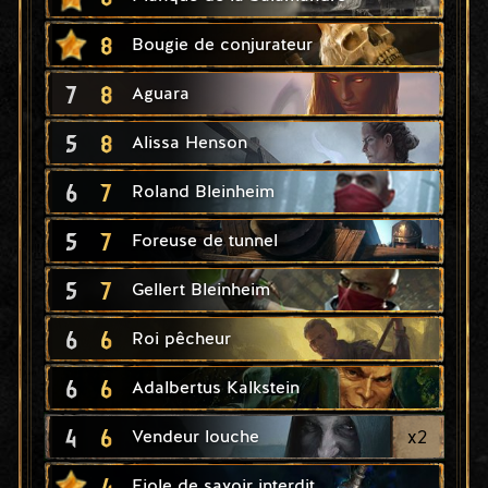
8
Bougie de conjurateur
7
8
Aguara
5
8
Alissa Henson
6
7
Roland Bleinheim
5
7
Foreuse de tunnel
5
7
Gellert Bleinheim
6
6
Roi pêcheur
6
6
Adalbertus Kalkstein
4
6
x
2
Vendeur louche
4
Fiole de savoir interdit