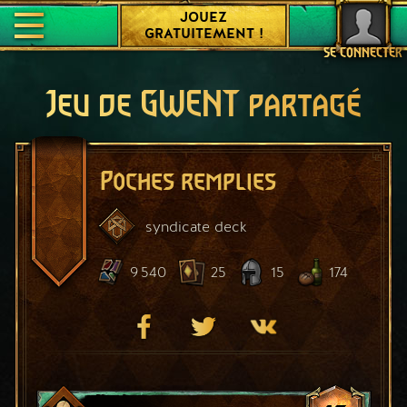
JOUEZ
GRATUITEMENT !
SE CONNECTER
Jeu de GWENT partagé
Poches remplies
syndicate
deck
9 540
25
15
174