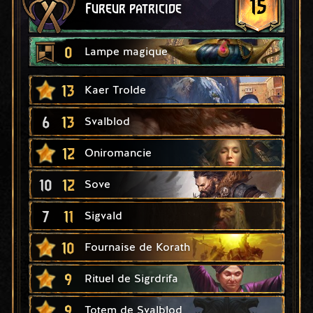
15
Fureur patricide
0
Lampe magique
13
Kaer Trolde
6
13
Svalblod
12
Oniromancie
10
12
Sove
7
11
Sigvald
10
Fournaise de Korath
9
Rituel de Sigrdrifa
9
Totem de Svalblod