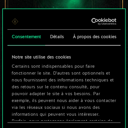
Pour l'instant, ce
Consentement
Détails
À propos des cookies
n'est qu'un jeu de
Notre site utilise des cookies
cartes partagé.
Certains sont indispensables pour faire
Mais cela peut être
fonctionner le site. D'autres sont optionnels et
nous fournissent des informations techniques et
tellement plus !
des retours sur le contenu consulté, pour
pouvoir adapter le site à vos besoins. Par
exemple, ils peuvent nous aider à vous contacter
Nommer ce jeu et créer un guide
via les réseaux sociaux si nous avons des
informations qui peuvent vous intéresser.
Parfois, nous partageons également certains de
Modifier le jeu