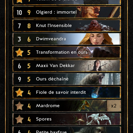
10
9
Olgierd : immortel
7
8
Knut l'Insensible
3
6
Dwimveandra
5
Transformation en ours
6
5
Maxii Van Dekkar
9
5
Ours déchaîné
4
Fiole de savoir interdit
4
x
2
Mardrome
4
Spores
6
4
Petite havfrue