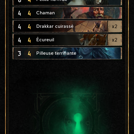
4
4
Chaman
4
4
x
2
Drakkar cuirassé
4
4
x
2
Écureuil
3
4
Pilleuse terrifiante