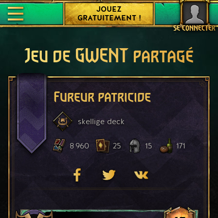
JOUEZ
GRATUITEMENT !
SE CONNECTER
Jeu de GWENT partagé
Fureur patricide
skellige
deck
8 960
25
15
171