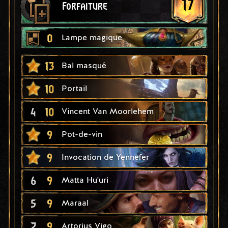
17
Forfaiture
0
Lampe magique
13
Bal masqué
10
Portail
4
10
Vincent Van Moorlehem
9
Pot-de-vin
9
Invocation de Yennefer
6
9
Matta Hu'uri
5
9
Maraal
2
9
Artorius Vigo