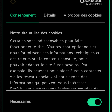
n'est qu'un jeu de
Consentement
Détails
À propos des cookies
cartes partagé.
Mais cela peut être
Notre site utilise des cookies
tellement plus !
Certains sont indispensables pour faire
fonctionner le site. D'autres sont optionnels et
nous fournissent des informations techniques et
Nommer ce jeu et créer un guide
des retours sur le contenu consulté, pour
pouvoir adapter le site à vos besoins. Par
exemple, ils peuvent nous aider à vous contacter
Modifier le jeu
via les réseaux sociaux si nous avons des
informations qui peuvent vous intéresser.
OU
Parfois, nous partageons également certains de
nos cookies avec nos partenaires. Cependant,
Sélection
ces cookies optionnels ne seront appliqués
Nécessaires
du
Parcourir les jeux de la communauté
qu'avec votre permission.
consentement