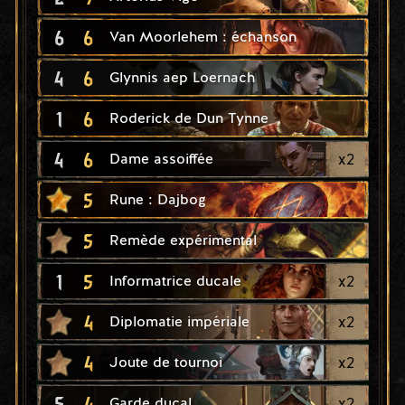
6
6
Van Moorlehem : échanson
4
6
Glynnis aep Loernach
1
6
Roderick de Dun Tynne
4
6
x
2
Dame assoiffée
5
Rune : Dajbog
5
Remède expérimental
1
5
x
2
Informatrice ducale
4
x
2
Diplomatie impériale
4
x
2
Joute de tournoi
5
4
x
2
Garde ducal