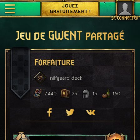
JOUEZ
GRATUITEMENT !
SE CONNECTER
Jeu de GWENT partagé
Forfaiture
nilfgaard
deck
7 440
25
15
160