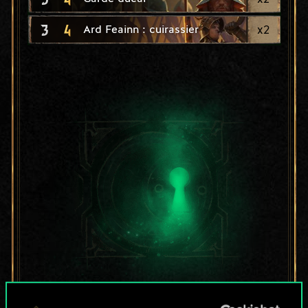
3
4
x
2
Ard Feainn : cuirassier
Pour l'instant, ce