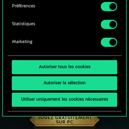
Préférences
Vous pouvez consulter tous les détails sur notre
utilisation des cookies et modifier vos
préférences dans le menu "Paramètres" ci-
Statistiques
dessous.
Marketing
Autoriser tous les cookies
Autoriser la sélection
Utiliser uniquement les cookies nécessaires
UNE PETITE PARTIE DE GWENT ?
JOUEZ GRATUITEMENT
SUR PC