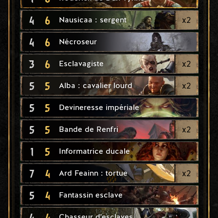
4
6
x
2
Nausicaa : sergent
4
6
Nécroseur
3
6
x
2
Esclavagiste
5
5
x
2
Alba : cavalier lourd
5
5
Devineresse impériale
5
5
x
2
Bande de Renfri
1
5
Informatrice ducale
7
4
x
2
Ard Feainn : tortue
5
4
Fantassin esclave
4
4
Chasseur d'esclaves