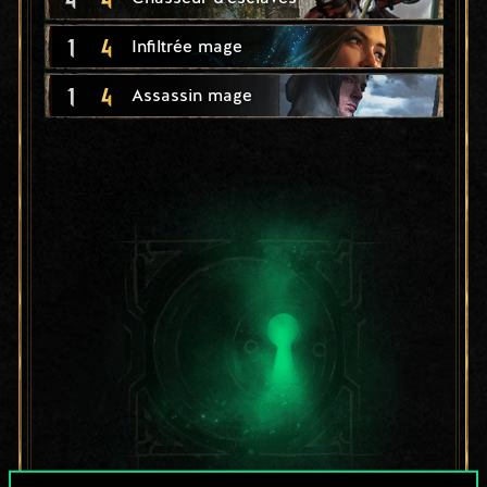
1
4
Infiltrée mage
1
4
Assassin mage