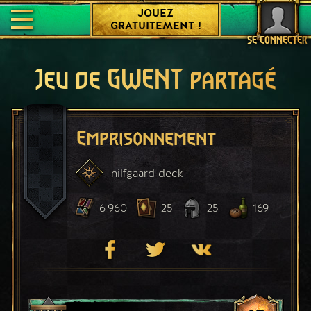
JOUEZ
GRATUITEMENT !
SE CONNECTER
Jeu de GWENT partagé
Emprisonnement
nilfgaard
deck
6 960
25
25
169