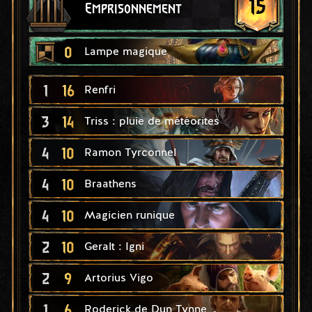
15
Emprisonnement
0
Lampe magique
1
16
Renfri
3
14
Triss : pluie de météorites
4
10
Ramon Tyrconnel
4
10
Braathens
4
10
Magicien runique
2
10
Geralt : Igni
2
9
Artorius Vigo
1
6
Roderick de Dun Tynne