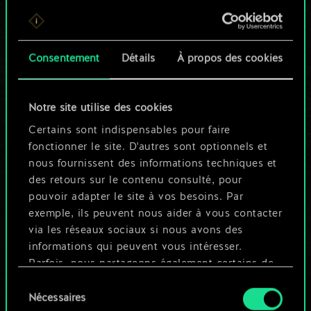
Pour l'instant, ce
n'est qu'un jeu de
Consentement
Détails
À propos des cookies
cartes partagé.
Notre site utilise des cookies
Mais cela peut être
Certains sont indispensables pour faire
tellement plus !
fonctionner le site. D'autres sont optionnels et
nous fournissent des informations techniques et
des retours sur le contenu consulté, pour
Nommer ce jeu et créer un guide
pouvoir adapter le site à vos besoins. Par
exemple, ils peuvent nous aider à vous contacter
via les réseaux sociaux si nous avons des
Modifier le jeu
informations qui peuvent vous intéresser.
Parfois, nous partageons également certains de
OU
nos cookies avec nos partenaires. Cependant,
Sélection
ces cookies optionnels ne seront appliqués
Nécessaires
du